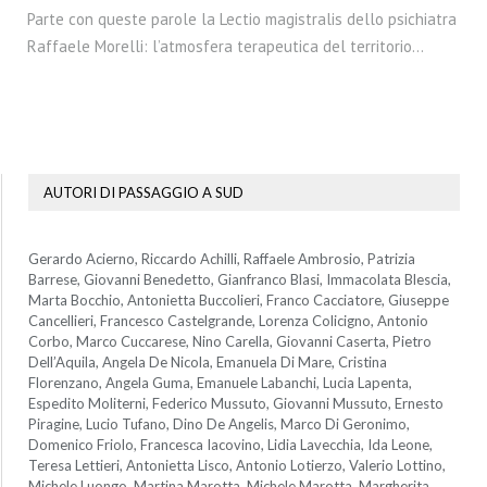
Parte con queste parole la Lectio magistralis dello psichiatra
Raffaele Morelli: l’atmosfera terapeutica del territorio…
AUTORI DI PASSAGGIO A SUD
Gerardo Acierno, Riccardo Achilli, Raffaele Ambrosio, Patrizia
Barrese, Giovanni Benedetto, Gianfranco Blasi, Immacolata Blescia,
Marta Bocchio, Antonietta Buccolieri, Franco Cacciatore, Giuseppe
Cancellieri, Francesco Castelgrande, Lorenza Colicigno, Antonio
Corbo, Marco Cuccarese, Nino Carella, Giovanni Caserta, Pietro
Dell’Aquila, Angela De Nicola, Emanuela Di Mare, Cristina
Florenzano, Angela Guma, Emanuele Labanchi, Lucia Lapenta,
Espedito Moliterni, Federico Mussuto, Giovanni Mussuto, Ernesto
Piragine, Lucio Tufano, Dino De Angelis, Marco Di Geronimo,
Domenico Friolo, Francesca Iacovino, Lidia Lavecchia, Ida Leone,
Teresa Lettieri, Antonietta Lisco, Antonio Lotierzo, Valerio Lottino,
Michele Luongo, Martina Marotta, Michele Marotta, Margherita