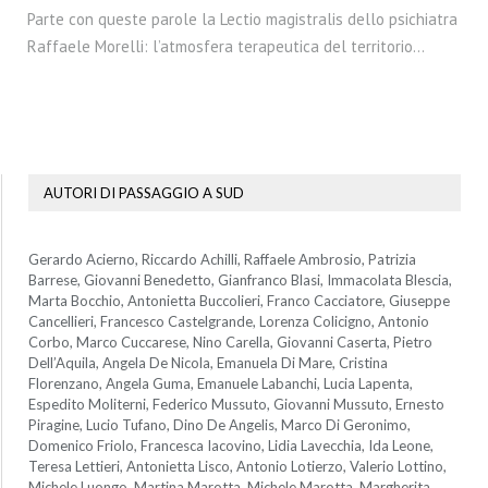
Parte con queste parole la Lectio magistralis dello psichiatra
Raffaele Morelli: l’atmosfera terapeutica del territorio…
AUTORI DI PASSAGGIO A SUD
Gerardo Acierno, Riccardo Achilli, Raffaele Ambrosio, Patrizia
Barrese, Giovanni Benedetto, Gianfranco Blasi, Immacolata Blescia,
Marta Bocchio, Antonietta Buccolieri, Franco Cacciatore, Giuseppe
Cancellieri, Francesco Castelgrande, Lorenza Colicigno, Antonio
Corbo, Marco Cuccarese, Nino Carella, Giovanni Caserta, Pietro
Dell’Aquila, Angela De Nicola, Emanuela Di Mare, Cristina
Florenzano, Angela Guma, Emanuele Labanchi, Lucia Lapenta,
Espedito Moliterni, Federico Mussuto, Giovanni Mussuto, Ernesto
Piragine, Lucio Tufano, Dino De Angelis, Marco Di Geronimo,
Domenico Friolo, Francesca Iacovino, Lidia Lavecchia, Ida Leone,
Teresa Lettieri, Antonietta Lisco, Antonio Lotierzo, Valerio Lottino,
Michele Luongo, Martina Marotta, Michele Marotta, Margherita