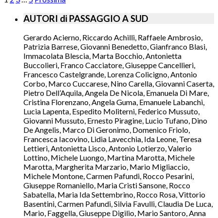
AUTORI di PASSAGGIO A SUD
Gerardo Acierno, Riccardo Achilli, Raffaele Ambrosio,
Patrizia Barrese, Giovanni Benedetto, Gianfranco Blasi,
Immacolata Blescia, Marta Bocchio, Antonietta
Buccolieri, Franco Cacciatore, Giuseppe Cancellieri,
Francesco Castelgrande, Lorenza Colicigno, Antonio
Corbo, Marco Cuccarese, Nino Carella, Giovanni Caserta,
Pietro Dell’Aquila, Angela De Nicola, Emanuela Di Mare,
Cristina Florenzano, Angela Guma, Emanuele Labanchi,
Lucia Lapenta, Espedito Moliterni, Federico Mussuto,
Giovanni Mussuto, Ernesto Piragine, Lucio Tufano, Dino
De Angelis, Marco Di Geronimo, Domenico Friolo,
Francesca Iacovino, Lidia Lavecchia, Ida Leone, Teresa
Lettieri, Antonietta Lisco, Antonio Lotierzo, Valerio
Lottino, Michele Luongo, Martina Marotta, Michele
Marotta, Margherita Marzario, Mario Migliaccio,
Michele Montone, Carmen Pafundi, Rocco Pesarini,
Giuseppe Romaniello, Maria Cristi Sansone, Rocco
Sabatella, Maria Ida Settembrino, Rocco Rosa, Vittorio
Basentini, Carmen Pafundi, Silvia Favulli, Claudia De Luca,
Mario, Faggella, Giuseppe Digilio, Mario Santoro, Anna