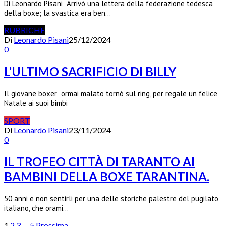
Di Leonardo Pisani Arrivò una lettera della federazione tedesca
della boxe; la svastica era ben…
RUBRICHE
Di
Leonardo Pisani
25/12/2024
0
L’ULTIMO SACRIFICIO DI BILLY
Il giovane boxer ormai malato tornò sul ring, per regale un felice
Natale ai suoi bimbi
SPORT
Di
Leonardo Pisani
23/11/2024
0
IL TROFEO CITTÀ DI TARANTO AI
BAMBINI DELLA BOXE TARANTINA.
50 anni e non sentirli per una delle storiche palestre del pugilato
italiano, che orami…
1
2
3
…
5
Prossima