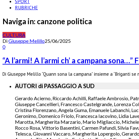
SPORT
RUBRICHE
Naviga in:
canzone politica
CULTURA
Di
Giuseppe Melillo
25/06/2025
0
“A l’armi! A l’armi ch’ a campana sona…” F
Di Giuseppe Melillo “Quann sona la campana” insieme a “Briganti se 
AUTORI di PASSAGGIO A SUD
Gerardo Acierno, Riccardo Achilli, Raffaele Ambrosio, Pat
Giuseppe Cancellieri, Francesco Castelgrande, Lorenza Col
Cristina Florenzano, Angela Guma, Emanuele Labanchi, Luci
Geronimo, Domenico Friolo, Francesca Iacovino, Lidia Lavec
Marotta, Margherita Marzario, Mario Migliaccio, Michele 
Rocco Rosa, Vittorio Basentini, Carmen Pafundi, Silvia Fav
Telesca, Giovanni Vaccaro, Margherita Lopergolo, Gerardo L