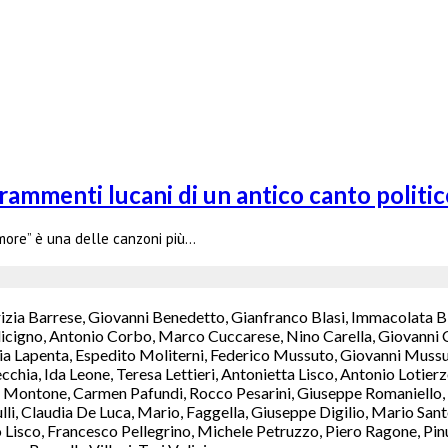
rammenti lucani di un antico canto politic
more” è una delle canzoni più…
rizia Barrese, Giovanni Benedetto, Gianfranco Blasi, Immacolata B
icigno, Antonio Corbo, Marco Cuccarese, Nino Carella, Giovanni C
a Lapenta, Espedito Moliterni, Federico Mussuto, Giovanni Mussut
chia, Ida Leone, Teresa Lettieri, Antonietta Lisco, Antonio Lotie
Montone, Carmen Pafundi, Rocco Pesarini, Giuseppe Romaniello, M
ulli, Claudia De Luca, Mario, Faggella, Giuseppe Digilio, Mario S
isco, Francesco Pellegrino, Michele Petruzzo, Piero Ragone, Pinuc