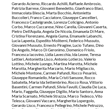
Gerardo Acierno, Riccardo Achilli, Raffaele Ambrosio,
Patrizia Barrese, Giovanni Benedetto, Gianfranco Blasi,
Immacolata Blescia, Marta Bocchio, Antonietta
Buccolieri, Franco Cacciatore, Giuseppe Cancellieri,
Francesco Castelgrande, Lorenza Colicigno, Antonio
Corbo, Marco Cuccarese, Nino Carella, Giovanni Caserta,
Pietro Dell’Aquila, Angela De Nicola, Emanuela Di Mare,
Cristina Florenzano, Angela Guma, Emanuele Labanchi,
Lucia Lapenta, Espedito Moliterni, Federico Mussuto,
Giovanni Mussuto, Ernesto Piragine, Lucio Tufano, Dino
De Angelis, Marco Di Geronimo, Domenico Friolo,
Francesca Iacovino, Lidia Lavecchia, Ida Leone, Teresa
Lettieri, Antonietta Lisco, Antonio Lotierzo, Valerio
Lottino, Michele Luongo, Martina Marotta, Michele
Marotta, Margherita Marzario, Mario Migliaccio,
Michele Montone, Carmen Pafundi, Rocco Pesarini,
Giuseppe Romaniello, Maria Cristi Sansone, Rocco
Sabatella, Maria Ida Settembrino, Rocco Rosa, Vittorio
Basentini, Carmen Pafundi, Silvia Favulli, Claudia De Luca,
Mario, Faggella, Giuseppe Digilio, Mario Santoro, Anna
Maria Scarnato, Michele Strazza, Marco Tedesco, Vito
Telesca, Giovanni Vaccaro, Margherita Lopergolo,
Gerardo Lisco, Francesco Pellegrino, Michele Petruzzo,