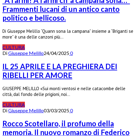
“A l’armi! A l’armi ch’ a campana sona…”
Frammenti lucani di un antico canto
politico e bellicoso.
Di Giuseppe Melillo “Quann sona la campana” insieme a “Briganti se
more” è una delle canzoni più…
CULTURA
Di
Giuseppe Melillo
24/04/2025
0
IL 25 APRILE E LA PREGHIERA DEI
RIBELLI PER AMORE
GIUSEPPE MELILLO «Sui monti ventosi e nelle catacombe delle
città, dal fondo delle prigioni, noi…
CULTURA
Di
Giuseppe Melillo
03/03/2025
0
Rocco Scotellaro, il profumo della
memoria. Il nuovo romanzo di Federico