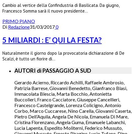
Cambio al vertice della Confindustria di Basilicata. Da giugno,
Francesco Somma sarà il nuovo presidente…
PRIMO PIANO
Di
Redazione
31/03/2017
0
5 MILIARDI : E’ QUI LA FESTA?
Naturalmente il giorno dopo la provocatoria dichiarazione di De
Scalzi, è tutto un fiorire di…
AUTORI di PASSAGGIO A SUD
Gerardo Acierno, Riccardo Achilli, Raffaele Ambrosio,
Patrizia Barrese, Giovanni Benedetto, Gianfranco Blasi,
Immacolata Blescia, Marta Bocchio, Antonietta
Buccolieri, Franco Cacciatore, Giuseppe Cancellieri,
Francesco Castelgrande, Lorenza Colicigno, Antonio
Corbo, Marco Cuccarese, Nino Carella, Giovanni Caserta,
Pietro Dell’Aquila, Angela De Nicola, Emanuela Di Mare,
Cristina Florenzano, Angela Guma, Emanuele Labanchi,
Lucia Lapenta, Espedito Moliterni, Federico Mussuto,
Giovanni Mussuto, Ernesto Piragine, Lucio Tufano, Dino