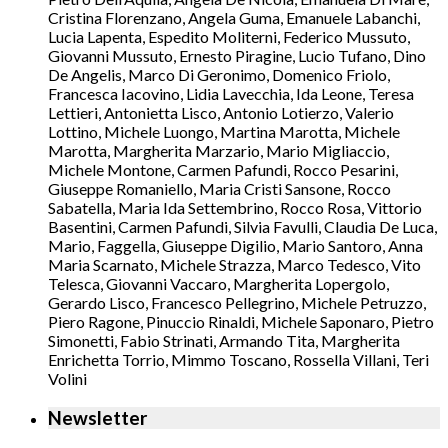
Cristina Florenzano, Angela Guma, Emanuele Labanchi,
Lucia Lapenta, Espedito Moliterni, Federico Mussuto,
Giovanni Mussuto, Ernesto Piragine, Lucio Tufano, Dino
De Angelis, Marco Di Geronimo, Domenico Friolo,
Francesca Iacovino, Lidia Lavecchia, Ida Leone, Teresa
Lettieri, Antonietta Lisco, Antonio Lotierzo, Valerio
Lottino, Michele Luongo, Martina Marotta, Michele
Marotta, Margherita Marzario, Mario Migliaccio,
Michele Montone, Carmen Pafundi, Rocco Pesarini,
Giuseppe Romaniello, Maria Cristi Sansone, Rocco
Sabatella, Maria Ida Settembrino, Rocco Rosa, Vittorio
Basentini, Carmen Pafundi, Silvia Favulli, Claudia De Luca,
Mario, Faggella, Giuseppe Digilio, Mario Santoro, Anna
Maria Scarnato, Michele Strazza, Marco Tedesco, Vito
Telesca, Giovanni Vaccaro, Margherita Lopergolo,
Gerardo Lisco, Francesco Pellegrino, Michele Petruzzo,
Piero Ragone, Pinuccio Rinaldi, Michele Saponaro, Pietro
Simonetti, Fabio Strinati, Armando Tita, Margherita
Enrichetta Torrio, Mimmo Toscano, Rossella Villani, Teri
Volini
Newsletter