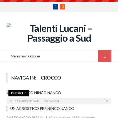
Facebook
RSS
Menu navigazione
NAVIGA IN:
CROCCO
RUBRICHE
DI
LEONARDO PISANI
30/06/2024
0
UN ACROSTICO PER NINCO NANCO
BY LEONARDO PISANI Il 19 novembre 1861 i briganti