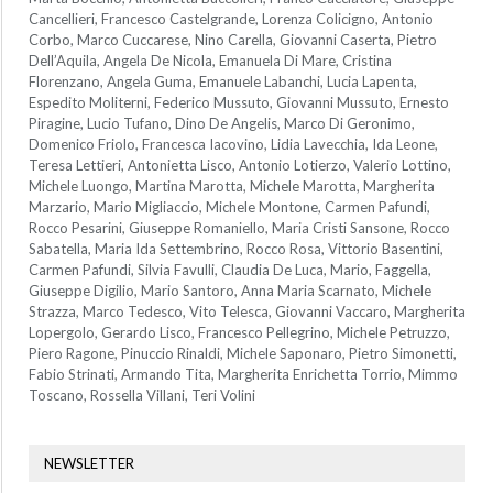
Cancellieri, Francesco Castelgrande, Lorenza Colicigno, Antonio
Corbo, Marco Cuccarese, Nino Carella, Giovanni Caserta, Pietro
Dell’Aquila, Angela De Nicola, Emanuela Di Mare, Cristina
Florenzano, Angela Guma, Emanuele Labanchi, Lucia Lapenta,
Espedito Moliterni, Federico Mussuto, Giovanni Mussuto, Ernesto
Piragine, Lucio Tufano, Dino De Angelis, Marco Di Geronimo,
Domenico Friolo, Francesca Iacovino, Lidia Lavecchia, Ida Leone,
Teresa Lettieri, Antonietta Lisco, Antonio Lotierzo, Valerio Lottino,
Michele Luongo, Martina Marotta, Michele Marotta, Margherita
Marzario, Mario Migliaccio, Michele Montone, Carmen Pafundi,
Rocco Pesarini, Giuseppe Romaniello, Maria Cristi Sansone, Rocco
Sabatella, Maria Ida Settembrino, Rocco Rosa, Vittorio Basentini,
Carmen Pafundi, Silvia Favulli, Claudia De Luca, Mario, Faggella,
Giuseppe Digilio, Mario Santoro, Anna Maria Scarnato, Michele
Strazza, Marco Tedesco, Vito Telesca, Giovanni Vaccaro, Margherita
Lopergolo, Gerardo Lisco, Francesco Pellegrino, Michele Petruzzo,
Piero Ragone, Pinuccio Rinaldi, Michele Saponaro, Pietro Simonetti,
Fabio Strinati, Armando Tita, Margherita Enrichetta Torrio, Mimmo
Toscano, Rossella Villani, Teri Volini
NEWSLETTER