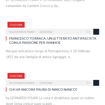
comandati da Carmine Crocco e da…
CULTURA
DI
LEONARDO PISANI
25/04/2022
0
FRANCESCO TORRACA: UN LETTERATO ANTIFASCISTA
CON LA PASSIONE PER IVANHOE
Nacque nell’antico borgo di Pietrapertosa, il 18 febbraio
1853 da una famiglia di antico lignaggio; e…
CULTURA
DI
LEONARDO PISANI
12/04/2021
1
CHI HA ANCORA PAURA DI NINCO NANCO?
by LEONARDO PISANI La casa è disabitata, quasi un rudere
dove l’erba cresce sugli scalini;…