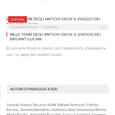
CULTURA
DI
LEONARDO PISANI
03/06/2016
0
NELLE TERRE DEGLI ANTICHI OSCHI: IL VIAGGIO DEI
BRIGANTI LUCANI
By Leonardo Pisani A cavallo con il maresciallo, chiamiamola
così la tappa dei cavalieri lucani…
AUTORI DI PASSAGGIO A SUD
Gerardo Acierno, Riccardo Achilli, Raffaele Ambrosio, Patrizia
Barrese, Giovanni Benedetto, Gianfranco Blasi, Immacolata Blescia,
Marta Bocchio, Antonietta Buccolieri, Franco Cacciatore, Giuseppe