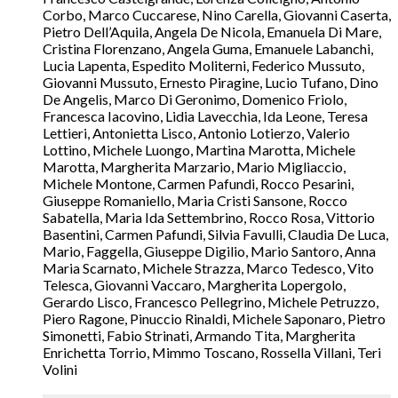
Corbo, Marco Cuccarese, Nino Carella, Giovanni Caserta,
Pietro Dell’Aquila, Angela De Nicola, Emanuela Di Mare,
Cristina Florenzano, Angela Guma, Emanuele Labanchi,
Lucia Lapenta, Espedito Moliterni, Federico Mussuto,
Giovanni Mussuto, Ernesto Piragine, Lucio Tufano, Dino
De Angelis, Marco Di Geronimo, Domenico Friolo,
Francesca Iacovino, Lidia Lavecchia, Ida Leone, Teresa
Lettieri, Antonietta Lisco, Antonio Lotierzo, Valerio
Lottino, Michele Luongo, Martina Marotta, Michele
Marotta, Margherita Marzario, Mario Migliaccio,
Michele Montone, Carmen Pafundi, Rocco Pesarini,
Giuseppe Romaniello, Maria Cristi Sansone, Rocco
Sabatella, Maria Ida Settembrino, Rocco Rosa, Vittorio
Basentini, Carmen Pafundi, Silvia Favulli, Claudia De Luca,
Mario, Faggella, Giuseppe Digilio, Mario Santoro, Anna
Maria Scarnato, Michele Strazza, Marco Tedesco, Vito
Telesca, Giovanni Vaccaro, Margherita Lopergolo,
Gerardo Lisco, Francesco Pellegrino, Michele Petruzzo,
Piero Ragone, Pinuccio Rinaldi, Michele Saponaro, Pietro
Simonetti, Fabio Strinati, Armando Tita, Margherita
Enrichetta Torrio, Mimmo Toscano, Rossella Villani, Teri
Volini