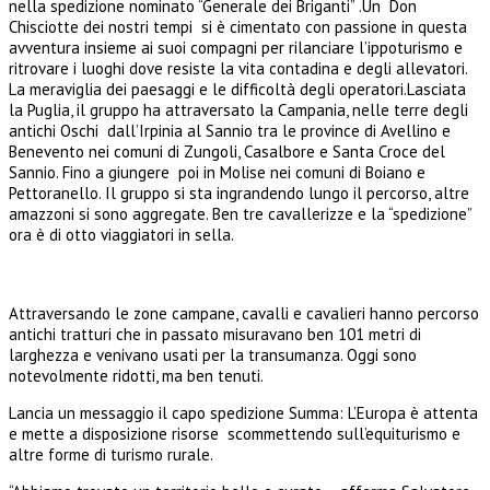
nella spedizione nominato “Generale dei Briganti” .Un Don
Chisciotte dei nostri tempi si è cimentato con passione in questa
avventura insieme ai suoi compagni per rilanciare l’ippoturismo e
ritrovare i luoghi dove resiste la vita contadina e degli allevatori.
La meraviglia dei paesaggi e le difficoltà degli operatori.Lasciata
la Puglia, il gruppo ha attraversato la Campania, nelle terre degli
antichi Oschi dall’Irpinia al Sannio tra le province di Avellino e
Benevento nei comuni di Zungoli, Casalbore e Santa Croce del
Sannio. Fino a giungere poi in Molise nei comuni di Boiano e
Pettoranello. Il gruppo si sta ingrandendo lungo il percorso, altre
amazzoni si sono aggregate. Ben tre cavallerizze e la “spedizione”
ora è di otto viaggiatori in sella.
Attraversando le zone campane, cavalli e cavalieri hanno percorso
antichi tratturi che in passato misuravano ben 101 metri di
larghezza e venivano usati per la transumanza. Oggi sono
notevolmente ridotti, ma ben tenuti.
Lancia un messaggio il capo spedizione Summa: L’Europa è attenta
e mette a disposizione risorse scommettendo sull’equiturismo e
altre forme di turismo rurale.