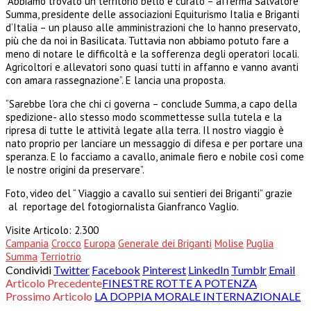
“Abbiamo trovato un territorio bello e curato – afferma Salvatore
Summa, presidente delle associazioni Equiturismo Italia e Briganti
d’Italia – un plauso alle amministrazioni che lo hanno preservato,
più che da noi in Basilicata. Tuttavia non abbiamo potuto fare a
meno di notare le difficoltà e la sofferenza degli operatori locali.
Agricoltori e allevatori sono quasi tutti in affanno e vanno avanti
con amara rassegnazione”. E lancia una proposta.
“Sarebbe l’ora che chi ci governa – conclude Summa, a capo della
spedizione- allo stesso modo scommettesse sulla tutela e la
ripresa di tutte le attività legate alla terra. Il nostro viaggio è
nato proprio per lanciare un messaggio di difesa e per portare una
speranza. E lo facciamo a cavallo, animale fiero e nobile così come
le nostre origini da preservare”.
Foto, video del “ Viaggio a cavallo sui sentieri dei Briganti” grazie
al reportage del fotogiornalista Gianfranco Vaglio.
Visite Articolo:
2.300
Campania
Crocco
Europa
Generale dei Briganti
Molise
Puglia
Summa
Terriotrio
Condividi
Twitter
Facebook
Pinterest
LinkedIn
Tumblr
Email
Articolo Precedente
FINESTRE ROTTE A POTENZA
Prossimo Articolo
LA DOPPIA MORALE INTERNAZIONALE