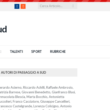
Facebook
RSS
TALENTI
SPORT
RUBRICHE
AUTORI DI PASSAGGIO A SUD
erardo Acierno, Riccardo Achilli, Raffaele Ambrosio,
atrizia Barrese, Giovanni Benedetto, Gianfranco Blasi,
mmacolata Blescia, Marta Bocchio, Antonietta
uccolieri, Franco Cacciatore, Giuseppe Cancellieri,
rancesco Castelgrande, Lorenza Colicigno, Antonio