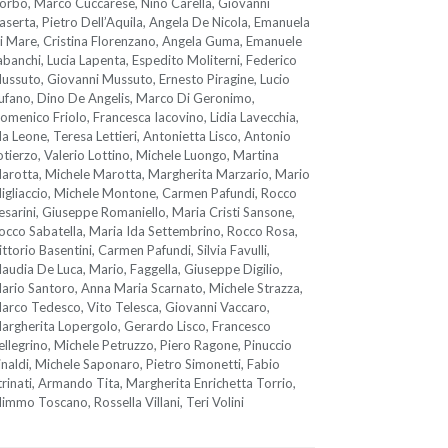
orbo, Marco Cuccarese, Nino Carella, Giovanni
aserta, Pietro Dell’Aquila, Angela De Nicola, Emanuela
i Mare, Cristina Florenzano, Angela Guma, Emanuele
abanchi, Lucia Lapenta, Espedito Moliterni, Federico
ussuto, Giovanni Mussuto, Ernesto Piragine, Lucio
ufano, Dino De Angelis, Marco Di Geronimo,
omenico Friolo, Francesca Iacovino, Lidia Lavecchia,
da Leone, Teresa Lettieri, Antonietta Lisco, Antonio
otierzo, Valerio Lottino, Michele Luongo, Martina
arotta, Michele Marotta, Margherita Marzario, Mario
igliaccio, Michele Montone, Carmen Pafundi, Rocco
esarini, Giuseppe Romaniello, Maria Cristi Sansone,
occo Sabatella, Maria Ida Settembrino, Rocco Rosa,
ittorio Basentini, Carmen Pafundi, Silvia Favulli,
laudia De Luca, Mario, Faggella, Giuseppe Digilio,
ario Santoro, Anna Maria Scarnato, Michele Strazza,
arco Tedesco, Vito Telesca, Giovanni Vaccaro,
argherita Lopergolo, Gerardo Lisco, Francesco
ellegrino, Michele Petruzzo, Piero Ragone, Pinuccio
inaldi, Michele Saponaro, Pietro Simonetti, Fabio
trinati, Armando Tita, Margherita Enrichetta Torrio,
immo Toscano, Rossella Villani, Teri Volini