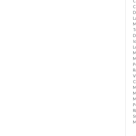
C
C
D
L
M
T
D
I
L
M
M
P
R
V
C
M
M
M
P
R
S
M