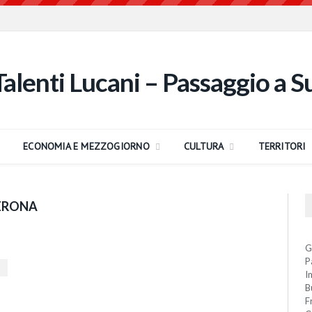
ECONOMIA E MEZZOGIORNO
CULTURA
TERRITORI
ERONA
G
P
I
B
F