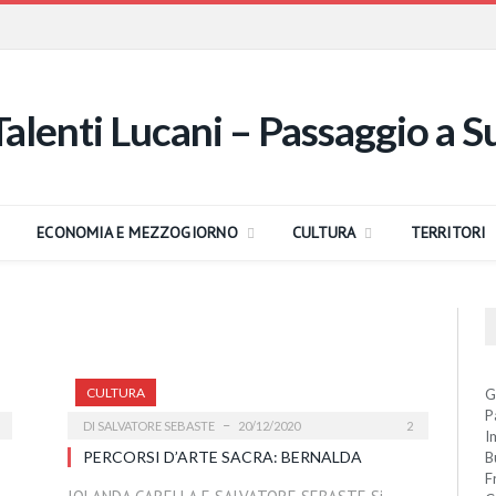
ECONOMIA E MEZZOGIORNO
CULTURA
TERRITORI
CULTURA
G
P
DI
SALVATORE SEBASTE
20/12/2020
2
I
PERCORSI D’ARTE SACRA: BERNALDA
B
F