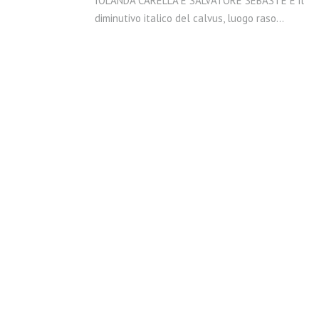
IOLANDA CARELLA E SALVATORE SEBASTE È il
diminutivo italico del calvus, luogo raso…