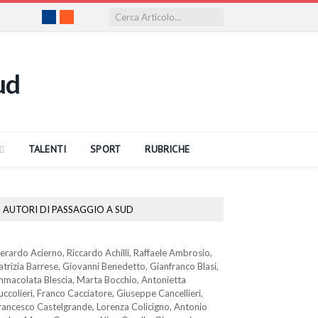
Facebook
RSS
TALENTI
SPORT
RUBRICHE
AUTORI DI PASSAGGIO A SUD
erardo Acierno, Riccardo Achilli, Raffaele Ambrosio,
atrizia Barrese, Giovanni Benedetto, Gianfranco Blasi,
mmacolata Blescia, Marta Bocchio, Antonietta
uccolieri, Franco Cacciatore, Giuseppe Cancellieri,
rancesco Castelgrande, Lorenza Colicigno, Antonio