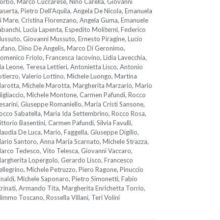
orbo, Marco Cuccarese, Nino Carella, Giovanni
aserta, Pietro Dell’Aquila, Angela De Nicola, Emanuela
i Mare, Cristina Florenzano, Angela Guma, Emanuele
abanchi, Lucia Lapenta, Espedito Moliterni, Federico
ussuto, Giovanni Mussuto, Ernesto Piragine, Lucio
ufano, Dino De Angelis, Marco Di Geronimo,
omenico Friolo, Francesca Iacovino, Lidia Lavecchia,
da Leone, Teresa Lettieri, Antonietta Lisco, Antonio
otierzo, Valerio Lottino, Michele Luongo, Martina
arotta, Michele Marotta, Margherita Marzario, Mario
igliaccio, Michele Montone, Carmen Pafundi, Rocco
esarini, Giuseppe Romaniello, Maria Cristi Sansone,
occo Sabatella, Maria Ida Settembrino, Rocco Rosa,
ittorio Basentini, Carmen Pafundi, Silvia Favulli,
laudia De Luca, Mario, Faggella, Giuseppe Digilio,
ario Santoro, Anna Maria Scarnato, Michele Strazza,
arco Tedesco, Vito Telesca, Giovanni Vaccaro,
argherita Lopergolo, Gerardo Lisco, Francesco
ellegrino, Michele Petruzzo, Piero Ragone, Pinuccio
inaldi, Michele Saponaro, Pietro Simonetti, Fabio
trinati, Armando Tita, Margherita Enrichetta Torrio,
immo Toscano, Rossella Villani, Teri Volini