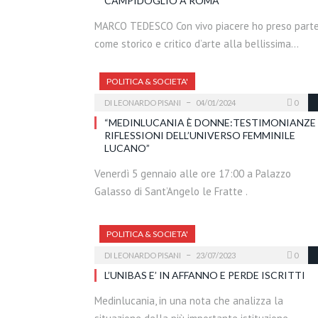
CAMPIDOGLIO A ROMA
MARCO TEDESCO Con vivo piacere ho preso part
come storico e critico d’arte alla bellissima…
POLITICA & SOCIETA'
DI
LEONARDO PISANI
04/01/2024
0
“MEDINLUCANIA È DONNE:TESTIMONIANZE 
RIFLESSIONI DELL’UNIVERSO FEMMINILE
LUCANO”
Venerdì 5 gennaio alle ore 17:00 a Palazzo
Galasso di Sant’Angelo le Fratte .
POLITICA & SOCIETA'
DI
LEONARDO PISANI
23/07/2023
0
L’UNIBAS E’ IN AFFANNO E PERDE ISCRITTI
Medinlucania, in una nota che analizza la