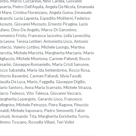
orbo, Marco Cuccarese, Nino Carella, Giovanni
aserta, Pietro Dell’Aquila, Angela De Nicola, Emanuela
i Mare, Cristina Florenzano, Angela Guma, Emanuele
abanchi, Lucia Lapenta, Espedito Moliterni, Federico
ussuto, Giovanni Mussuto, Ernesto Piragine, Lucio
ufano, Dino De Angelis, Marco Di Geronimo,
omenico Friolo, Francesca Iacovino, Lidia Lavecchia,
da Leone, Teresa Lettieri, Antonietta Lisco, Antonio
otierzo, Valerio Lottino, Michele Luongo, Martina
arotta, Michele Marotta, Margherita Marzario, Mario
igliaccio, Michele Montone, Carmen Pafundi, Rocco
esarini, Giuseppe Romaniello, Maria Cristi Sansone,
occo Sabatella, Maria Ida Settembrino, Rocco Rosa,
ittorio Basentini, Carmen Pafundi, Silvia Favulli,
laudia De Luca, Mario, Faggella, Giuseppe Digilio,
ario Santoro, Anna Maria Scarnato, Michele Strazza,
arco Tedesco, Vito Telesca, Giovanni Vaccaro,
argherita Lopergolo, Gerardo Lisco, Francesco
ellegrino, Michele Petruzzo, Piero Ragone, Pinuccio
inaldi, Michele Saponaro, Pietro Simonetti, Fabio
trinati, Armando Tita, Margherita Enrichetta Torrio,
immo Toscano, Rossella Villani, Teri Volini