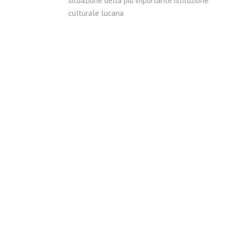
situazione della più importante istituzione
culturale lucana