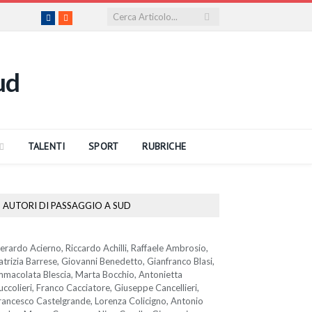
Facebook
RSS
TALENTI
SPORT
RUBRICHE
AUTORI DI PASSAGGIO A SUD
erardo Acierno, Riccardo Achilli, Raffaele Ambrosio,
atrizia Barrese, Giovanni Benedetto, Gianfranco Blasi,
mmacolata Blescia, Marta Bocchio, Antonietta
uccolieri, Franco Cacciatore, Giuseppe Cancellieri,
rancesco Castelgrande, Lorenza Colicigno, Antonio