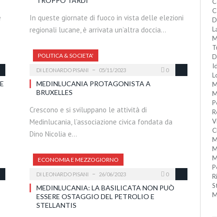
TROPPO TARDI
C
C
e
In queste giornate di fuoco in vista delle elezioni
D
regionali lucane, è arrivata un’altra doccia…
L
M
T
POLITICA & SOCIETA'
D
I
DI
LEONARDO PISANI
05/11/2023
0
L
E
MEDINLUCANIA PROTAGONISTA A
M
BRUXELLES
M
P
Crescono e si sviluppano le attività di
R
Medinlucania, l’associazione civica fondata da
V
C
Dino Nicolia e…
M
M
M
ECONOMIA E MEZZOGIORNO
P
DI
LEONARDO PISANI
26/06/2023
0
R
S
MEDINLUCANIA: LA BASILICATA NON PUÒ
M
ESSERE OSTAGGIO DEL PETROLIO E
STELLANTIS