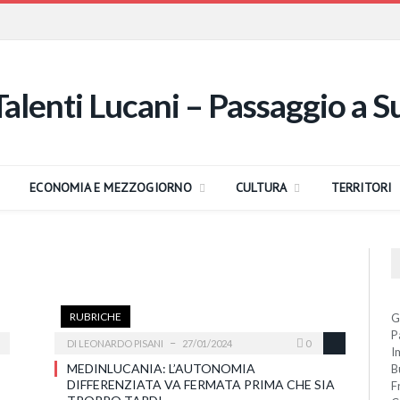
ECONOMIA E MEZZOGIORNO
CULTURA
TERRITORI
RUBRICHE
G
P
DI
LEONARDO PISANI
27/01/2024
0
I
MEDINLUCANIA: L’AUTONOMIA
B
DIFFERENZIATA VA FERMATA PRIMA CHE SIA
F