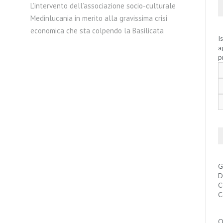
L’intervento dell’associazione socio-culturale
Medinlucania in merito alla gravissima crisi
economica che sta colpendo la Basilicata
I
a
p
G
D
C
C
Q