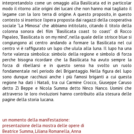
interpretandolo come un omaggio alla Basilicata ed in particolar
modo il ritorno alle origini dei lucani che non hanno mai tagliato il
legame con la loro terra di origine. A questo proposito, in questo
contesto si inserisce l’opera proposta dai ragazzi della cooperativa
sociale “La Mimosa” che abbiamo intitolato, citando il titolo della
colonna sonora del film “Basilicata coast to coast” di Rocco
Papaleo, “Basilicata is on my mind”, nella quale delle strisce blue si
congiungono al centro andando a formare la Basilicata nel cui
centro vi è raffigurato un lupo che ulula alla luna. Il lupo ha una
forte valenza simbolica: simbolo della regione e simbolo di forza
perche bisogna ricordare che la Basilicata ha avuto sempre la
forza di ribellarsi e in questo senso ha svolto un ruolo
fondamentale nel periodo del Brigantaggio. Nella figura del lupo
sono dunque racchiusi anche i più famosi briganti a cui questa
regione ha dati i Natali, tra cui Carmine Crocco, Giuseppe Caruso
detto Zi Beppe e Nicola Summa detto Ninco Nanco. Uomini che
attraverso le loro rivoluzioni hanno contribuito alla stesura delle
pagine della storia lucana.
un momento della manifestazione:
presentazione della mostra delle opere di
Beatrice Summa, Liliana Romanella, Anna