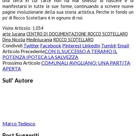
una terra in cui l’arte non ha mai smesso di nascere e di
manifestarsi in tutte le sue forme, continuando a scrivere nuove
pagine rivoluzionarie della sua storia artistica. Perche in fondo un
po’ di Rocco Scotellaro è in ognuno di noi.
Visite Articolo:
1.034
arte lucana
CENTRO DI DOCUMENTAZIONE ROCCO SCOTELLARO
Dino Nicolia
Medinlucania
ROCCO SCOTELLARO
Condividi
Twitter
Facebook
Pinterest
LinkedIn
Tumblr
Email
Articolo Precedente
CON IL SUCCESSO A TERAMO IL
POTENZA IPOTECA LA SALVEZZA
Prossimo Articolo
COMUNALI AVIGLIANO: UNA PARTITA
APERTA
Sull' Autore
Marco Tedesco
Post Suggeriti