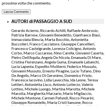
prossima volta che commento.
AUTORI di PASSAGGIO A SUD
Gerardo Acierno, Riccardo Achilli, Raffaele Ambrosio,
Patrizia Barrese, Giovanni Benedetto, Gianfranco Blasi,
Immacolata Blescia, Marta Bocchio, Antonietta
Buccolieri, Franco Cacciatore, Giuseppe Cancellieri,
Francesco Castelgrande, Lorenza Colicigno, Antonio
Corbo, Marco Cuccarese, Nino Carella, Giovanni Caserta,
Pietro Dell’Aquila, Angela De Nicola, Emanuela Di Mare,
Cristina Florenzano, Angela Guma, Emanuele Labanchi,
Lucia Lapenta, Espedito Moliterni, Federico Mussuto,
Giovanni Mussuto, Ernesto Piragine, Lucio Tufano, Dino
De Angelis, Marco Di Geronimo, Domenico Friolo,
Francesca Iacovino, Lidia Lavecchia, Ida Leone, Teresa
Lettieri, Antonietta Lisco, Antonio Lotierzo, Valerio
Lottino, Michele Luongo, Martina Marotta, Michele
Marotta, Margherita Marzario, Mario Migliaccio,
Michele Montone, Carmen Pafundi, Rocco Pesarini,
Giuseppe Romaniello, Maria Cristi Sansone, Rocco