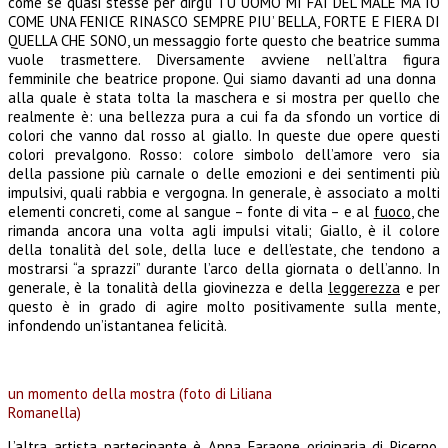
come se quasi stesse per dirgli TU UOMO MI FAI DEL MALE MA IO
COME UNA FENICE RINASCO SEMPRE PIU’ BELLA, FORTE E FIERA DI
QUELLA CHE SONO, un messaggio forte questo che beatrice summa
vuole trasmettere. Diversamente avviene nell’altra figura
femminile che beatrice propone. Qui siamo davanti ad una donna
alla quale è stata tolta la maschera e si mostra per quello che
realmente è: una bellezza pura a cui fa da sfondo un vortice di
colori che vanno dal rosso al giallo. In queste due opere questi
colori prevalgono. Rosso: colore simbolo dell’amore vero sia
della passione più carnale o delle emozioni e dei sentimenti più
impulsivi, quali rabbia e vergogna. In generale, è associato a molti
elementi concreti, come al sangue – fonte di vita – e al
fuoco
, che
rimanda ancora una volta agli impulsi vitali; Giallo, è il colore
della tonalità del sole, della luce e dell’estate, che tendono a
mostrarsi “a sprazzi” durante l’arco della giornata o dell’anno. In
generale, è la tonalità della giovinezza e della
leggerezza
e per
questo è in grado di agire molto positivamente sulla mente,
infondendo un’istantanea felicità.
un momento della mostra (foto di Liliana
Romanella)
L’altra artista partecipante è Anna Faraone originaria di Picerno,