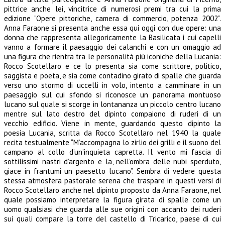
pittrice anche lei, vincitrice di numerosi premi tra cui la prima
edizione “Opere pittoriche, camera di commercio, potenza 2002”.
Anna Faraone si presenta anche essa qui oggi con due opere: una
donna che rappresenta allegoricamente la Basilicata i cui capelli
vanno a formare il paesaggio dei calanchi e con un omaggio ad
una figura che rientra tra le personalità più iconiche della Lucania:
Rocco Scotellaro e ce lo presenta sia come scrittore, politico,
saggista e poeta, e sia come contadino girato di spalle che guarda
verso uno stormo di uccelli in volo, intento a camminare in un
paesaggio sul cui sfondo si riconosce un panorama montuoso
lucano sul quale si scorge in lontananza un piccolo centro lucano
mentre sul lato destro del dipinto compaiono di ruderi di un
vecchio edificio. Viene in mente, guardando questo dipinto la
poesia Lucania, scritta da Rocco Scotellaro nel 1940 la quale
recita testualmente “M’accompagna lo zirlio dei grilli e il suono del
campano al collo d’un’inquieta capretta. Il vento mi fascia di
sottilissimi nastri d’argento e la, nell’ombra delle nubi sperduto,
giace in frantumi un paesetto lucano”. Sembra di vedere questa
stessa atmosfera pastorale serena che traspare in questi versi di
Rocco Scotellaro anche nel dipinto proposto da Anna Faraone, nel
quale possiamo interpretare la figura girata di spalle come un
uomo qualsiasi che guarda alle sue origini con accanto dei ruderi
sui quali compare la torre del castello di Tricarico, paese di cui