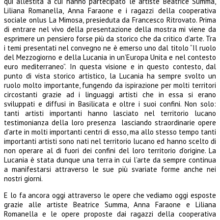
qui allestita a cui hanno partecipato le artiste Beatrice Summa,
Liliana Romanella, Anna Faraone e i ragazzi della cooperativa
sociale onlus La Mimosa, presieduta da Francesco Ritrovato. Prima
di entrare nel vivo della presentazione della mostra mi viene da
esprimere un pensiero forse più da storico che da critico d’arte. Tra
i temi presentati nel convegno ne è emerso uno dal titolo “Il ruolo
del Mezzogiorno e della Lucania in un’Europa Unita e nel contesto
euro mediterraneo”. In questa visione e in questo contesto, dal
punto di vista storico artistico, la Lucania ha sempre svolto un
ruolo molto importante, fungendo da ispirazione per molti territori
circostanti grazie ad i linguaggi artisti che in essa si erano
sviluppati e diffusi in Basilicata e oltre i suoi confini. Non solo:
tanti artisti importanti hanno lasciato nel territorio lucano
testimonianza della loro presenza lasciando straordinarie opere
d’arte in molti importanti centri di esso, ma allo stesso tempo tanti
importanti artisti sono nati nel territorio lucano ed hanno scelto di
non operare al di fuori dei confini del loro territorio d’origine. La
Lucania è stata dunque una terra in cui l’arte da sempre continua
a manifestarsi attraverso le sue più svariate forme anche nei
nostri giorni.
E lo fa ancora oggi attraverso le opere che vediamo oggi esposte
grazie alle artiste Beatrice Summa, Anna Faraone e Liliana
Romanella e le opere proposte dai ragazzi della cooperativa