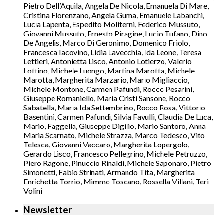
Pietro Dell’Aquila, Angela De Nicola, Emanuela Di Mare,
Cristina Florenzano, Angela Guma, Emanuele Labanchi,
Lucia Lapenta, Espedito Moliterni, Federico Mussuto,
Giovanni Mussuto, Ernesto Piragine, Lucio Tufano, Dino
De Angelis, Marco Di Geronimo, Domenico Friolo,
Francesca Iacovino, Lidia Lavecchia, Ida Leone, Teresa
Lettieri, Antonietta Lisco, Antonio Lotierzo, Valerio
Lottino, Michele Luongo, Martina Marotta, Michele
Marotta, Margherita Marzario, Mario Migliaccio,
Michele Montone, Carmen Pafundi, Rocco Pesarini,
Giuseppe Romaniello, Maria Cristi Sansone, Rocco
Sabatella, Maria Ida Settembrino, Rocco Rosa, Vittorio
Basentini, Carmen Pafundi, Silvia Favulli, Claudia De Luca,
Mario, Faggella, Giuseppe Digilio, Mario Santoro, Anna
Maria Scarnato, Michele Strazza, Marco Tedesco, Vito
Telesca, Giovanni Vaccaro, Margherita Lopergolo,
Gerardo Lisco, Francesco Pellegrino, Michele Petruzzo,
Piero Ragone, Pinuccio Rinaldi, Michele Saponaro, Pietro
Simonetti, Fabio Strinati, Armando Tita, Margherita
Enrichetta Torrio, Mimmo Toscano, Rossella Villani, Teri
Volini
Newsletter