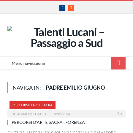
Facebook
RSS
Menu navigazione
NAVIGA IN:
PADRE EMILIO GIUGNO
PERCORSI D'ARTE SACRA
DI
SALVATORE SEBASTE
20/05/2024
0
PERCORSI D’ARTE SACRA : FORENZA
CULTURA, MATERA 2019 IOLANDA CARELLA E SALVATORE