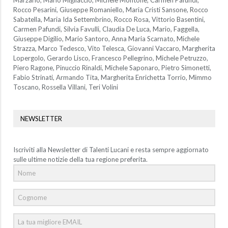
Marzario, Mario Migliaccio, Michele Montone, Carmen Pafundi,
Rocco Pesarini, Giuseppe Romaniello, Maria Cristi Sansone, Rocco
Sabatella, Maria Ida Settembrino, Rocco Rosa, Vittorio Basentini,
Carmen Pafundi, Silvia Favulli, Claudia De Luca, Mario, Faggella,
Giuseppe Digilio, Mario Santoro, Anna Maria Scarnato, Michele
Strazza, Marco Tedesco, Vito Telesca, Giovanni Vaccaro, Margherita
Lopergolo, Gerardo Lisco, Francesco Pellegrino, Michele Petruzzo,
Piero Ragone, Pinuccio Rinaldi, Michele Saponaro, Pietro Simonetti,
Fabio Strinati, Armando Tita, Margherita Enrichetta Torrio, Mimmo
Toscano, Rossella Villani, Teri Volini
NEWSLETTER
Iscriviti alla Newsletter di Talenti Lucani e resta sempre aggiornato
sulle ultime notizie della tua regione preferita.