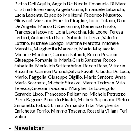
Pietro Dell’Aquila, Angela De Nicola, Emanuela Di Mare,
Cristina Florenzano, Angela Guma, Emanuele Labanchi,
Lucia Lapenta, Espedito Moliterni, Federico Mussuto,
Giovanni Mussuto, Ernesto Piragine, Lucio Tufano, Dino
De Angelis, Marco Di Geronimo, Domenico Friolo,
Francesca Iacovino, Lidia Lavecchia, Ida Leone, Teresa
Lettieri, Antonietta Lisco, Antonio Lotierzo, Valerio
Lottino, Michele Luongo, Martina Marotta, Michele
Marotta, Margherita Marzario, Mario Migliaccio,
Michele Montone, Carmen Pafundi, Rocco Pesarini,
Giuseppe Romaniello, Maria Cristi Sansone, Rocco
Sabatella, Maria Ida Settembrino, Rocco Rosa, Vittorio
Basentini, Carmen Pafundi, Silvia Favulli, Claudia De Luca,
Mario, Faggella, Giuseppe Digilio, Mario Santoro, Anna
Maria Scarnato, Michele Strazza, Marco Tedesco, Vito
Telesca, Giovanni Vaccaro, Margherita Lopergolo,
Gerardo Lisco, Francesco Pellegrino, Michele Petruzzo,
Piero Ragone, Pinuccio Rinaldi, Michele Saponaro, Pietro
Simonetti, Fabio Strinati, Armando Tita, Margherita
Enrichetta Torrio, Mimmo Toscano, Rossella Villani, Teri
Volini
Newsletter