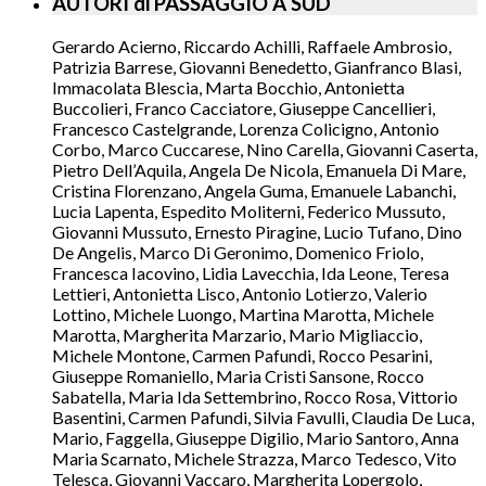
AUTORI di PASSAGGIO A SUD
Gerardo Acierno, Riccardo Achilli, Raffaele Ambrosio,
Patrizia Barrese, Giovanni Benedetto, Gianfranco Blasi,
Immacolata Blescia, Marta Bocchio, Antonietta
Buccolieri, Franco Cacciatore, Giuseppe Cancellieri,
Francesco Castelgrande, Lorenza Colicigno, Antonio
Corbo, Marco Cuccarese, Nino Carella, Giovanni Caserta,
Pietro Dell’Aquila, Angela De Nicola, Emanuela Di Mare,
Cristina Florenzano, Angela Guma, Emanuele Labanchi,
Lucia Lapenta, Espedito Moliterni, Federico Mussuto,
Giovanni Mussuto, Ernesto Piragine, Lucio Tufano, Dino
De Angelis, Marco Di Geronimo, Domenico Friolo,
Francesca Iacovino, Lidia Lavecchia, Ida Leone, Teresa
Lettieri, Antonietta Lisco, Antonio Lotierzo, Valerio
Lottino, Michele Luongo, Martina Marotta, Michele
Marotta, Margherita Marzario, Mario Migliaccio,
Michele Montone, Carmen Pafundi, Rocco Pesarini,
Giuseppe Romaniello, Maria Cristi Sansone, Rocco
Sabatella, Maria Ida Settembrino, Rocco Rosa, Vittorio
Basentini, Carmen Pafundi, Silvia Favulli, Claudia De Luca,
Mario, Faggella, Giuseppe Digilio, Mario Santoro, Anna
Maria Scarnato, Michele Strazza, Marco Tedesco, Vito
Telesca, Giovanni Vaccaro, Margherita Lopergolo,