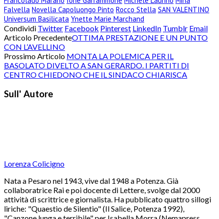
Francolado Marano
Ione Garrammone
Michele Laurino
Mina
Falvella
Novella Capoluongo Pinto
Rocco Stella
SAN VALENTINO
Universum Basilicata
Ynette Marie Marchand
Condividi
Twitter
Facebook
Pinterest
LinkedIn
Tumblr
Email
Articolo Precedente
OTTIMA PRESTAZIONE E UN PUNTO
CON L’AVELLINO
Prossimo Articolo
MONTA LA POLEMICA PER IL
BASOLATO DIVELTO A SAN GERARDO. I PARTITI DI
CENTRO CHIEDONO CHE IL SINDACO CHIARISCA
Sull' Autore
Lorenza Colicigno
Nata a Pesaro nel 1943, vive dal 1948 a Potenza. Già
collaboratrice Rai e poi docente di Lettere, svolge dal 2000
attività di scrittrice e giornalista. Ha pubblicato quattro sillogi
liriche: "Quaestio de Silentio" (Il Salice, Potenza 1992),
"Canzone lunga e terribile" per Isabella Morra (Nemapress,