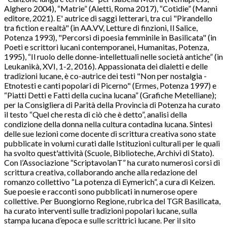
Alghero 2004), “Matrie” (Aletti, Roma 2017), “Cotidie” (Manni
editore, 2021). E' autrice di saggi letterari, tra cui "Pirandello
tra fiction e realtà" (in AA.VV, Letture di finzioni, Il Salice,
Potenza 1993), "Percorsi di poesia femminile in Basilicata" (in
Poeti e scrittori lucani contemporanei, Humanitas, Potenza,
1995), “Il ruolo delle donne-intellettuali nelle società antiche” (in
Leukanikà, XVI, 1-2, 2016). Appassionata dei dialetti e delle
tradizioni lucane, è co-autrice dei testi "Non per nostalgia -
Etnotesti e canti popolari di Picerno" (Ermes, Potenza 1997) e
“Piatti Detti e Fatti della cucina lucana” (Grafiche Metelliane);
per la Consigliera di Parità della Provincia di Potenza ha curato
il testo “Quel che resta di ciò che è detto”, analisi della
condizione della donna nella cultura contadina lucana. Sintesi
delle sue lezioni come docente di scrittura creativa sono state
pubblicate in volumi curati dalle Istituzioni culturali per le quali
ha svolto quest'attività (Scuole, Biblioteche, Archivi di Stato).
Con l’Associazione “ScriptavolanT” ha curato numerosi corsi di
scrittura creativa, collaborando anche alla redazione del
romanzo collettivo “La potenza di Eymerich”, a cura di Keizen.
Sue poesie e racconti sono pubblicati in numerose opere
collettive. Per Buongiorno Regione, rubrica del TGR Basilicata,
ha curato interventi sulle tradizioni popolari lucane, sulla
stampa lucana d’epoca e sulle scrittrici lucane. Per il sito