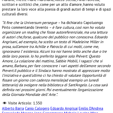
scrittori e scrittrici che, come per un atto d’amore, hanno voluto
prestare la loro voce alla poesia di grandi autori di tempi e di spazi
culturali diversi.
“Il fine che la Universum persegue –
ha dichiarato Capoluongo
Pinto commentando l’evento
– è fare cultura, così non ho voluto
organizzare un reading che fosse autoreferenziale, ma una lettura
di autori che,forse, qualcuno del pubblico non conosceva. Edoardo
Angrisani, ad esempio, ha scelto un testo di Madeleine Miller in
prosa, sull’amore tra Achille e Patroclo di cui molti, come me,
ignoravano l’ esistenza. Alcuni tra noi hanno letto anche due o tre
delle loro poesie. Io ho preferito leggere solo Prévert: Questo
Amore, La colazione del mattino, Sabbie Mobili, I ragazzi che si
amano, Barbara, per fare conoscere i vari aspetti dell’amore secondo
Prevert.Il pubblico e il Sindaco hanno mostrato di apprezzare molto
l’iniziativa e quest’ultimo ci ha chiesto di valutare l’opportunità di
fissare un giorno con cadenza mensile(ad esempio un lunedì
letterario) da svolgere nella biblioteca di Sant’Angelo. La cosa sarà
definita nei prossimi giorni. Poi eventualmente l’organizzazione
della Giornata Mondiale dell’ Arte.”.
Visite Articolo:
1.350
Alberto Barra
Canio Calogero
Edoardo Angrisai
Emilio D'Andrea