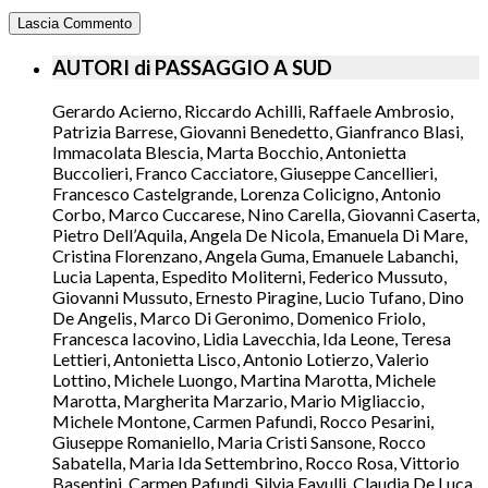
AUTORI di PASSAGGIO A SUD
Gerardo Acierno, Riccardo Achilli, Raffaele Ambrosio,
Patrizia Barrese, Giovanni Benedetto, Gianfranco Blasi,
Immacolata Blescia, Marta Bocchio, Antonietta
Buccolieri, Franco Cacciatore, Giuseppe Cancellieri,
Francesco Castelgrande, Lorenza Colicigno, Antonio
Corbo, Marco Cuccarese, Nino Carella, Giovanni Caserta,
Pietro Dell’Aquila, Angela De Nicola, Emanuela Di Mare,
Cristina Florenzano, Angela Guma, Emanuele Labanchi,
Lucia Lapenta, Espedito Moliterni, Federico Mussuto,
Giovanni Mussuto, Ernesto Piragine, Lucio Tufano, Dino
De Angelis, Marco Di Geronimo, Domenico Friolo,
Francesca Iacovino, Lidia Lavecchia, Ida Leone, Teresa
Lettieri, Antonietta Lisco, Antonio Lotierzo, Valerio
Lottino, Michele Luongo, Martina Marotta, Michele
Marotta, Margherita Marzario, Mario Migliaccio,
Michele Montone, Carmen Pafundi, Rocco Pesarini,
Giuseppe Romaniello, Maria Cristi Sansone, Rocco
Sabatella, Maria Ida Settembrino, Rocco Rosa, Vittorio
Basentini, Carmen Pafundi, Silvia Favulli, Claudia De Luca,