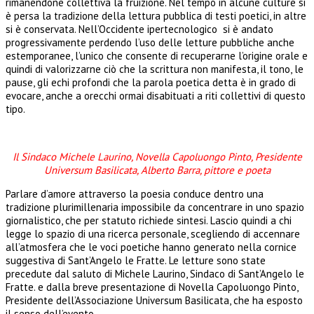
rimanendone collettiva la fruizione. Nel tempo in alcune culture si
è persa la tradizione della lettura pubblica di testi poetici, in altre
si è conservata. Nell’Occidente ipertecnologico si è andato
progressivamente perdendo l’uso delle letture pubbliche anche
estemporanee, l’unico che consente di recuperarne l’origine orale e
quindi di valorizzarne ciò che la scrittura non manifesta, il tono, le
pause, gli echi profondi che la parola poetica detta è in grado di
evocare, anche a orecchi ormai disabituati a riti collettivi di questo
tipo.
Il Sindaco Michele Laurino, Novella Capoluongo Pinto, Presidente
Universum Basilicata,
Alberto Barra, pittore e poeta
Parlare d’amore attraverso la poesia conduce dentro una
tradizione plurimillenaria impossibile da concentrare in uno spazio
giornalistico, che per statuto richiede sintesi. Lascio quindi a chi
legge lo spazio di una ricerca personale, scegliendo di accennare
all’atmosfera che le voci poetiche hanno generato nella cornice
suggestiva di Sant’Angelo le Fratte. Le letture sono state
precedute dal saluto di Michele Laurino, Sindaco di Sant’Angelo le
Fratte. e dalla breve presentazione di Novella Capoluongo Pinto,
Presidente dell’Associazione Universum Basilicata, che ha esposto
il senso dell’evento.