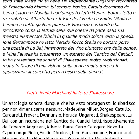
sono state scelte molto bene. Un sorprendente Ungaretti raccontato
da Francolando Marano, lui sempre ironico. Catullo decantato da
Canio Calocero. Novella Capoluongo ha letto Prévert. Borges letto e
raccontato da Alberto Barra. Il Vate declamato da Emilio D’Andrea.
Carmen ha letto qualche poesia di Vincenzo Cardarelli e ha
raccontato come la lettura delle sue poesie da parte della sua
maestra elementare l’abbia in qualche modo spinta verso la poesia,
Ione Garrammone ha letto Neruda. Rocco Stella ha portato porta
una poesia di Lu Bai, innamorato del vino piuttosto che delle donne,
e Mina Falvella ha presentato un estratto del “Cantico dei Cantici”.
Io ho presentato tre sonetti di Shakespeare, molto rivoluzionari:
molto in favore di una visione della donna molto terrena, in
opposizione al concetto petrarchesco della donna.”.
Yvette Marie Marchand ha letto Shakespeare
Un’antologia sonora, dunque, che ha visto protagonisti, lo ribadisco
per non dimenticarne nessuno, Madeleine Miller, Borges, Catullo,
Cardarelli, Prevért, D’Annunzio, Neruda, Ungaretti, Shakespeare, Lu
Bai, con un’incursione nel Cantico dei Cantici, letti, rispettivamente,
da Edoardo Angrisani, Alberto Barra, Canio Calogero, Novella
Capoluongo Pinto, Emilio D’Andrea, Ione Garrammone, Francolando
Marano, Ynette Marie Marchand, Rocco Stella, Mina Falvella,