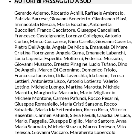
AUTORI di PASSAGGIO A SUD
Gerardo Acierno, Riccardo Achilli, Raffaele Ambrosio,
Patrizia Barrese, Giovanni Benedetto, Gianfranco Blasi,
Immacolata Blescia, Marta Bocchio, Antonietta
Buccolieri, Franco Cacciatore, Giuseppe Cancellieri,
Francesco Castelgrande, Lorenza Colicigno, Antonio
Corbo, Marco Cuccarese, Nino Carella, Giovanni Caserta,
Pietro Dell’Aquila, Angela De Nicola, Emanuela Di Mare,
Cristina Florenzano, Angela Guma, Emanuele Labanchi,
Lucia Lapenta, Espedito Moliterni, Federico Mussuto,
Giovanni Mussuto, Ernesto Piragine, Lucio Tufano, Dino
De Angelis, Marco Di Geronimo, Domenico Friolo,
Francesca Iacovino, Lidia Lavecchia, Ida Leone, Teresa
Lettieri, Antonietta Lisco, Antonio Lotierzo, Valerio
Lottino, Michele Luongo, Martina Marotta, Michele
Marotta, Margherita Marzario, Mario Migliaccio,
Michele Montone, Carmen Pafundi, Rocco Pesarini,
Giuseppe Romaniello, Maria Cristi Sansone, Rocco
Sabatella, Maria Ida Settembrino, Rocco Rosa, Vittorio
Basentini, Carmen Pafundi, Silvia Favulli, Claudia De Luca,
Mario, Faggella, Giuseppe Digilio, Mario Santoro, Anna
Maria Scarnato, Michele Strazza, Marco Tedesco, Vito
Telesca, Giovanni Vaccaro, Margherita Lopergolo,