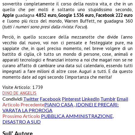
sovvertito completamente il corso della nostra vita, e che in un
quello che per molti è soltanto uno stupidissimo secondo,
Apple
guadagna
4.852 euro
,
Google 1.536 euro
,
Facebook 222 euro
e l’uomo più ricco del mondo, Warren Buffett, ne guadagna 360
(
tutti i numeri sono presi dalla rivista: Focus
).
Perciò, in quello scoccare della mezzanotte che divide l’anno
vecchio dal nuovo, voi non ci pensate e festeggiate pure, ma
sappiate che, in quel preciso momento, nel breve volgere di un
battito di ciglia, c’è tutto un mondo di persone, cose, animali e
apparati tecnologici e finanziari intorno a noi che magari non se ne
curano affatto di cambiare una data sul calendario, essendo tutti
impegnati a fare milioni di altre cose. Auguri a tutti. E da questo
momento date ad ogni secondo l’importanza che merita!
Visite Articolo:
1.739
DINO DE ANGELIS
Condividi
Twitter
Facebook
Pinterest
LinkedIn
Tumblr
Email
Articolo Precedente
PIANO CASA , IDONEI E PRECARI:
VARATA LA PROROGA
Prossimo Articolo
PUBBLICA AMMINISTRAZIONE,
DISASTRO A SUD
Sull' Autore