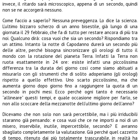
invece, il ritardo sarà microscopico, appena di un secondo, quindi
non se ne accorgerà nessuno.
Come faccio a saperlo? Nessuna preveggenza. Lo dice la scienza.
L’ultimo bizzarro scherzo di un anno bisestile, già lungo di una
giornata il 29 febbraio, che fa di tutto per restare ancora di più tra
noi. Qualcuno dirà: cosa vuoi che sia un secondo? Rispondiamo tra
un attimo. Intanto la notte di Capodanno durerà un secondo più
delle altre, perché bisogna sincronizzare gli orologi di tutto il
mondo con la rotazione del pianeta Terra. Infatti la Terra non
ruota esattamente in 24 ore: esiste infatti una piccolissima
differenza tra la durata del giorno così come siamo abituati a
misurarlo con gli strumenti che di solito adoperiamo (gli orologi)
rispetto a quello effettivo. Uno scarto piccolissimo, ma che
aumenta giorno dopo giorno fino a raggiungere la quota di un
secondo in pochi mesi. Ecco perché ogni tanto è necessario
“allineare” questi tempi, e quale occasione migliore per farlo, se
non allo scoccare della mezzanotte dell’ultimo giorno dell’anno?
Dicevamo che non solo non sarà percettibile, ma i più irriducibili
staranno già pensando: e cosa vuoi che ce ne importi a noi di un
misero, inservibile, inutile, impercettibile, secondo? E avranno
sbagliato completamente la valutazione. Già perché quel cazzetto
di tempo, ritenuto dai più totalmente trascurabile, in realtà ha