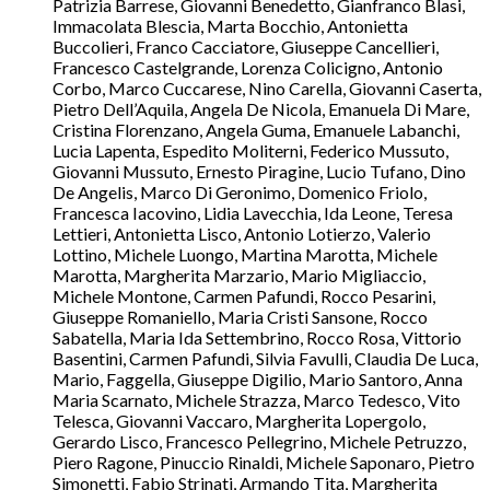
Patrizia Barrese, Giovanni Benedetto, Gianfranco Blasi,
Immacolata Blescia, Marta Bocchio, Antonietta
Buccolieri, Franco Cacciatore, Giuseppe Cancellieri,
Francesco Castelgrande, Lorenza Colicigno, Antonio
Corbo, Marco Cuccarese, Nino Carella, Giovanni Caserta,
Pietro Dell’Aquila, Angela De Nicola, Emanuela Di Mare,
Cristina Florenzano, Angela Guma, Emanuele Labanchi,
Lucia Lapenta, Espedito Moliterni, Federico Mussuto,
Giovanni Mussuto, Ernesto Piragine, Lucio Tufano, Dino
De Angelis, Marco Di Geronimo, Domenico Friolo,
Francesca Iacovino, Lidia Lavecchia, Ida Leone, Teresa
Lettieri, Antonietta Lisco, Antonio Lotierzo, Valerio
Lottino, Michele Luongo, Martina Marotta, Michele
Marotta, Margherita Marzario, Mario Migliaccio,
Michele Montone, Carmen Pafundi, Rocco Pesarini,
Giuseppe Romaniello, Maria Cristi Sansone, Rocco
Sabatella, Maria Ida Settembrino, Rocco Rosa, Vittorio
Basentini, Carmen Pafundi, Silvia Favulli, Claudia De Luca,
Mario, Faggella, Giuseppe Digilio, Mario Santoro, Anna
Maria Scarnato, Michele Strazza, Marco Tedesco, Vito
Telesca, Giovanni Vaccaro, Margherita Lopergolo,
Gerardo Lisco, Francesco Pellegrino, Michele Petruzzo,
Piero Ragone, Pinuccio Rinaldi, Michele Saponaro, Pietro
Simonetti, Fabio Strinati, Armando Tita, Margherita