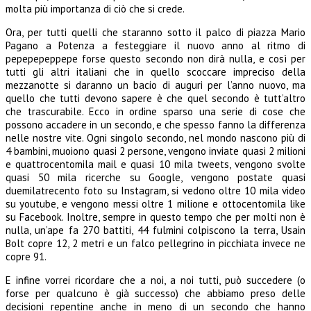
molta più importanza di ciò che si crede.
Ora, per tutti quelli che staranno sotto il palco di piazza Mario
Pagano a Potenza a festeggiare il nuovo anno al ritmo di
pepepepeppepe forse questo secondo non dirà nulla, e così per
tutti gli altri italiani che in quello scoccare impreciso della
mezzanotte si daranno un bacio di auguri per l’anno nuovo, ma
quello che tutti devono sapere è che quel secondo è tutt’altro
che trascurabile. Ecco in ordine sparso una serie di cose che
possono accadere in un secondo, e che spesso fanno la differenza
nelle nostre vite. Ogni singolo secondo, nel mondo nascono più di
4 bambini, muoiono quasi 2 persone, vengono inviate quasi 2 milioni
e quattrocentomila mail e quasi 10 mila tweets, vengono svolte
quasi 50 mila ricerche su Google, vengono postate quasi
duemilatrecento foto su Instagram, si vedono oltre 10 mila video
su youtube, e vengono messi oltre 1 milione e ottocentomila like
su Facebook. Inoltre, sempre in questo tempo che per molti non è
nulla, un’ape fa 270 battiti, 44 fulmini colpiscono la terra, Usain
Bolt copre 12, 2 metri e un falco pellegrino in picchiata invece ne
copre 91.
E infine vorrei ricordare che a noi, a noi tutti, può succedere (o
forse per qualcuno è già successo) che abbiamo preso delle
decisioni repentine anche in meno di un secondo che hanno