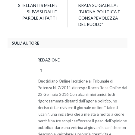
STELLANTIS MELFI:
BRAIA SU GALELLA:
SI PASSI DALLE
“BUONA POLITICA È
PAROLE AI FATTI
CONSAPEVOLEZZA
DEL RUOLO”
SULL' AUTORE
REDAZIONE
Website
Quotidiano Online Iscrizione al Tribunale di
Potenza N. 7/2011 dir.resp.: Rocco Rosa Online dal
22 Gennaio 2016 Con alcuni miei amici, tutti
rigorosamente distanti dall'agone politico, ho
deciso di far rivivere il giornale on line " talenti
lucani", una iniziativa che a me sta a molto a cuore
perchè ha tre scopi : rafforzare il peso dell'opinione
pubblica, dare una vetrina ai giovani lucani che non
riescono a veicolare la propria creatività e ,