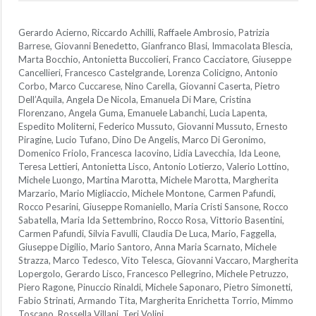
Gerardo Acierno, Riccardo Achilli, Raffaele Ambrosio, Patrizia
Barrese, Giovanni Benedetto, Gianfranco Blasi, Immacolata Blescia,
Marta Bocchio, Antonietta Buccolieri, Franco Cacciatore, Giuseppe
Cancellieri, Francesco Castelgrande, Lorenza Colicigno, Antonio
Corbo, Marco Cuccarese, Nino Carella, Giovanni Caserta, Pietro
Dell’Aquila, Angela De Nicola, Emanuela Di Mare, Cristina
Florenzano, Angela Guma, Emanuele Labanchi, Lucia Lapenta,
Espedito Moliterni, Federico Mussuto, Giovanni Mussuto, Ernesto
Piragine, Lucio Tufano, Dino De Angelis, Marco Di Geronimo,
Domenico Friolo, Francesca Iacovino, Lidia Lavecchia, Ida Leone,
Teresa Lettieri, Antonietta Lisco, Antonio Lotierzo, Valerio Lottino,
Michele Luongo, Martina Marotta, Michele Marotta, Margherita
Marzario, Mario Migliaccio, Michele Montone, Carmen Pafundi,
Rocco Pesarini, Giuseppe Romaniello, Maria Cristi Sansone, Rocco
Sabatella, Maria Ida Settembrino, Rocco Rosa, Vittorio Basentini,
Carmen Pafundi, Silvia Favulli, Claudia De Luca, Mario, Faggella,
Giuseppe Digilio, Mario Santoro, Anna Maria Scarnato, Michele
Strazza, Marco Tedesco, Vito Telesca, Giovanni Vaccaro, Margherita
Lopergolo, Gerardo Lisco, Francesco Pellegrino, Michele Petruzzo,
Piero Ragone, Pinuccio Rinaldi, Michele Saponaro, Pietro Simonetti,
Fabio Strinati, Armando Tita, Margherita Enrichetta Torrio, Mimmo
Toscano, Rossella Villani, Teri Volini