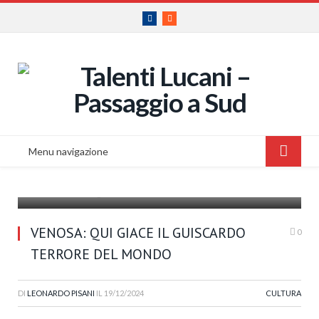
Facebook
RSS
Menu navigazione
il Pantheon degli Altavilla
VENOSA: QUI GIACE IL GUISCARDO
0
TERRORE DEL MONDO
DI
LEONARDO PISANI
IL
19/12/2024
CULTURA