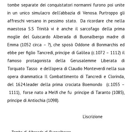
tombe separate dei conquistatori normanni furono poi unite
in un unico simulacro dell’abbazia di Venosa. Purtroppo gli
affreschi versano in pessimo stato. Da ricordare che nella
maestosa S.S Trinità vi è anche il sarcofago della prima
moglie del Guiscardo Alberada di Buonalbergo madre di
Emma (1052 circa – ?), che sposò Oddone di Bonmarchis ed
ebbe per figlio Tancredi, principe di Galilea (c.1072 – 1112) il
famoso protagonista della Gerusalemme Liberata di
Torquato Tasso e dell’opera di Claudio Monteverdi nella sua
opera drammatica Il Combattimento di Tancredi e Clorinda,
del 1624.leader della prima crociata Boemondo (c.1055 –
1111), forse nato a Melfi che fu principe di Taranto (1085),
principe di Antiochia (1098).
L’iscrizione
Tomba di Alberada di Buonalbergo