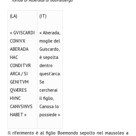
(LA)
(IT)
« GVISCARDI
« Aberada,
CONIVX
moglie del
ABERADA
Guiscardo,
HAC
è sepolta
CONDITVR
dentro
ARCA / SI
quest’arca.
GENITVM
Se
QVÆRES
cercherai
HVNC
il figlio,
CANVSINVS
Canosa lo
HABET »
possiede »
Il riferimento è al figlio Boemondo sepolto nel mausoleo a