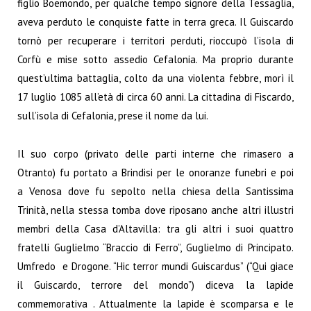
figlio Boemondo, per qualche tempo signore della Tessaglia,
aveva perduto le conquiste fatte in terra greca. Il Guiscardo
tornò per recuperare i territori perduti, rioccupò l’isola di
Corfù e mise sotto assedio Cefalonia. Ma proprio durante
quest’ultima battaglia, colto da una violenta febbre, morì il
17 luglio 1085 all’età di circa 60 anni. La cittadina di Fiscardo,
sull’isola di Cefalonia, prese il nome da lui.
Il suo corpo (privato delle parti interne che rimasero a
Otranto) fu portato a Brindisi per le onoranze funebri e poi
a Venosa dove fu sepolto nella chiesa della Santissima
Trinità, nella stessa tomba dove riposano anche altri illustri
membri della Casa d’Altavilla: tra gli altri i suoi quattro
fratelli Guglielmo “Braccio di Ferro”, Guglielmo di Principato.
Umfredo e Drogone. “Hic terror mundi Guiscardus” (“Qui giace
il Guiscardo, terrore del mondo”) diceva la lapide
commemorativa . Attualmente la lapide è scomparsa e le