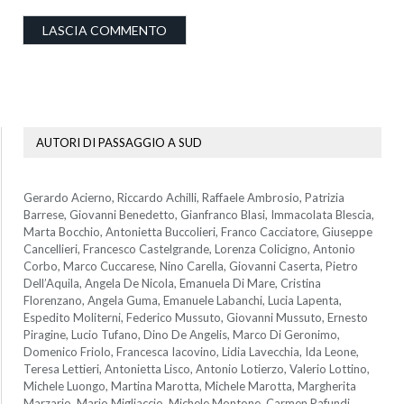
AUTORI DI PASSAGGIO A SUD
Gerardo Acierno, Riccardo Achilli, Raffaele Ambrosio, Patrizia
Barrese, Giovanni Benedetto, Gianfranco Blasi, Immacolata Blescia,
Marta Bocchio, Antonietta Buccolieri, Franco Cacciatore, Giuseppe
Cancellieri, Francesco Castelgrande, Lorenza Colicigno, Antonio
Corbo, Marco Cuccarese, Nino Carella, Giovanni Caserta, Pietro
Dell’Aquila, Angela De Nicola, Emanuela Di Mare, Cristina
Florenzano, Angela Guma, Emanuele Labanchi, Lucia Lapenta,
Espedito Moliterni, Federico Mussuto, Giovanni Mussuto, Ernesto
Piragine, Lucio Tufano, Dino De Angelis, Marco Di Geronimo,
Domenico Friolo, Francesca Iacovino, Lidia Lavecchia, Ida Leone,
Teresa Lettieri, Antonietta Lisco, Antonio Lotierzo, Valerio Lottino,
Michele Luongo, Martina Marotta, Michele Marotta, Margherita
Marzario, Mario Migliaccio, Michele Montone, Carmen Pafundi,