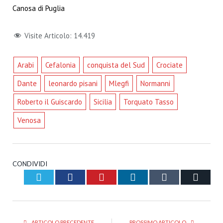
Canosa di Puglia
Visite Articolo:
14.419
Arabi
Cefalonia
conquista del Sud
Crociate
Dante
leonardo pisani
Mlegfi
Normanni
Roberto il Guiscardo
Sicilia
Torquato Tasso
Venosa
CONDIVIDI
Twitter
Facebook
Pinterest
LinkedIn
Tumblr
Email
ARTICOLO PRECEDENTE
PROSSIMO ARTICOLO