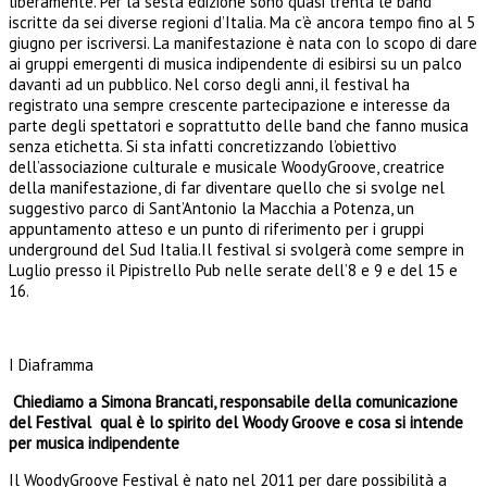
liberamente. Per la sesta edizione sono quasi trenta le band
iscritte da sei diverse regioni d’Italia. Ma c’è ancora tempo fino al 5
giugno per iscriversi. La manifestazione è nata con lo scopo di dare
ai gruppi emergenti di musica indipendente di esibirsi su un palco
davanti ad un pubblico. Nel corso degli anni, il festival ha
registrato una sempre crescente partecipazione e interesse da
parte degli spettatori e soprattutto delle band che fanno musica
senza etichetta. Si sta infatti concretizzando l’obiettivo
dell’associazione culturale e musicale WoodyGroove, creatrice
della manifestazione, di far diventare quello che si svolge nel
suggestivo parco di Sant’Antonio la Macchia a Potenza, un
appuntamento atteso e un punto di riferimento per i gruppi
underground del Sud Italia.Il festival si svolgerà come sempre in
Luglio presso il Pipistrello Pub nelle serate dell’8 e 9 e del 15 e
16.
I Diaframma
Chiediamo a Simona Brancati, responsabile della comunicazione
del Festival qual è lo spirito del Woody Groove e cosa si intende
per musica indipendente
Il WoodyGroove Festival è nato nel 2011 per dare possibilità a