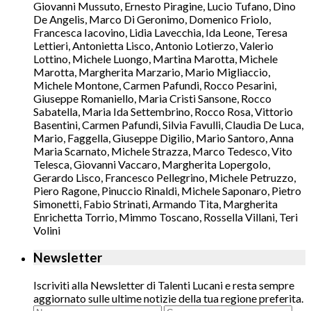
Giovanni Mussuto, Ernesto Piragine, Lucio Tufano, Dino
De Angelis, Marco Di Geronimo, Domenico Friolo,
Francesca Iacovino, Lidia Lavecchia, Ida Leone, Teresa
Lettieri, Antonietta Lisco, Antonio Lotierzo, Valerio
Lottino, Michele Luongo, Martina Marotta, Michele
Marotta, Margherita Marzario, Mario Migliaccio,
Michele Montone, Carmen Pafundi, Rocco Pesarini,
Giuseppe Romaniello, Maria Cristi Sansone, Rocco
Sabatella, Maria Ida Settembrino, Rocco Rosa, Vittorio
Basentini, Carmen Pafundi, Silvia Favulli, Claudia De Luca,
Mario, Faggella, Giuseppe Digilio, Mario Santoro, Anna
Maria Scarnato, Michele Strazza, Marco Tedesco, Vito
Telesca, Giovanni Vaccaro, Margherita Lopergolo,
Gerardo Lisco, Francesco Pellegrino, Michele Petruzzo,
Piero Ragone, Pinuccio Rinaldi, Michele Saponaro, Pietro
Simonetti, Fabio Strinati, Armando Tita, Margherita
Enrichetta Torrio, Mimmo Toscano, Rossella Villani, Teri
Volini
Newsletter
Iscriviti alla Newsletter di Talenti Lucani e resta sempre
aggiornato sulle ultime notizie della tua regione preferita.