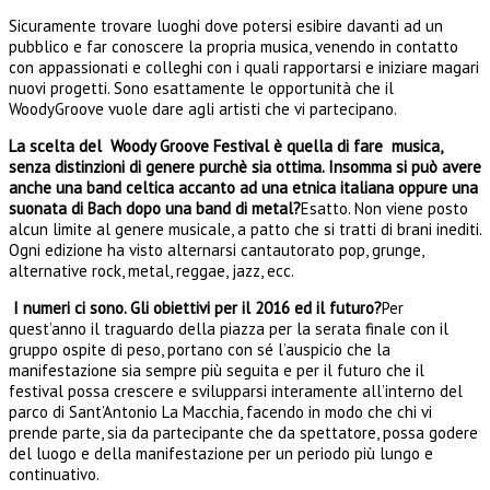
Sicuramente trovare luoghi dove potersi esibire davanti ad un
pubblico e far conoscere la propria musica, venendo in contatto
con appassionati e colleghi con i quali rapportarsi e iniziare magari
nuovi progetti. Sono esattamente le opportunità che il
WoodyGroove vuole dare agli artisti che vi partecipano.
La scelta del Woody Groove Festival è quella di fare musica,
senza distinzioni di genere purchè sia ottima. Insomma si può avere
anche una band celtica accanto ad una etnica italiana oppure una
suonata di Bach dopo una band di metal?
Esatto. Non viene posto
alcun limite al genere musicale, a patto che si tratti di brani inediti.
Ogni edizione ha visto alternarsi cantautorato pop, grunge,
alternative rock, metal, reggae, jazz, ecc.
I numeri ci sono. Gli obiettivi per il 2016 ed il futuro?
Per
quest’anno il traguardo della piazza per la serata finale con il
gruppo ospite di peso, portano con sé l’auspicio che la
manifestazione sia sempre più seguita e per il futuro che il
festival possa crescere e svilupparsi interamente all’interno del
parco di Sant’Antonio La Macchia, facendo in modo che chi vi
prende parte, sia da partecipante che da spettatore, possa godere
del luogo e della manifestazione per un periodo più lungo e
continuativo.