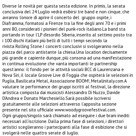
Diverse le novità per questa sesta edizione. In primis, la serata
conclusiva del 24 Luglio vedrà esibirsi tre band e non cinque, che
avranno l’onore di aprire il concerto del gruppo ospite, i
Diaframma, formatosi a Firenze tra la fine degli anni 70 e i primi
anni 80, considerati i pionieri del punk-rock italiano.La band sta
portando in tour l’LP d’esordio Siberia, inserito al settimo posto tra
i 100 dischi italiani più belli di tutti i tempi secondo la
rivista Rolling Stone.I concerti conclusivi si svolgeranno nella
piazza del parco antistante la chiesa.Una location decisamente
più grande e capiente dunque, più consona ad una manifestazione
in continua evoluzione che vanta importanti le partnership
quest’anno: il fondo per le attività sociali BCC di Laurenzana e
Nova Siri, il locale Groove Live di Foggia che ospiterà le selezioni in
Puglia, Basilicata Metal, Associazione BOOM!, Metalinitaly.com.A
valutare le performance dei gruppi iscritti al festival, la direzione
artistica composta dai musicisti Alessandro Di Nuzzo, Davide
D’Andrea e Donato Marchesiello.Sarà possibile iscriversi
gratuitamente alle selezioni attraverso l’apposita sezione
presente nel sito ufficiale www.woodygroovefestival.com.
Ogni gruppo/singolo sarà chiamato ad eseguire i due brani inediti
necessari all’iscrizione. Dalla prima fase di selezioni, i direttori
artistici sceglieranno i partecipanti alla fase di esibizione che si
svolgerà nelle quattro serate di luglio.