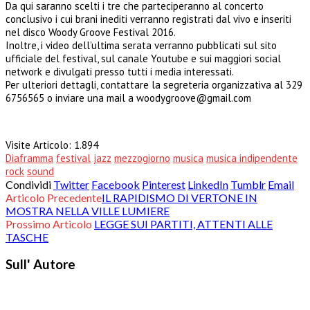
Da qui saranno scelti i tre che parteciperanno al concerto
conclusivo i cui brani inediti verranno registrati dal vivo e inseriti
nel disco Woody Groove Festival 2016.
Inoltre, i video dell’ultima serata verranno pubblicati sul sito
ufficiale del festival, sul canale Youtube e sui maggiori social
network e divulgati presso tutti i media interessati.
Per ulteriori dettagli, contattare la segreteria organizzativa al 329
6756565 o inviare una mail a woodygroove@gmail.com
Visite Articolo:
1.894
Diaframma
festival
jazz
mezzogiorno
musica
musica indipendente
rock
sound
Condividi
Twitter
Facebook
Pinterest
LinkedIn
Tumblr
Email
Articolo Precedente
IL RAPIDISMO DI VERTONE IN
MOSTRA NELLA VILLE LUMIERE
Prossimo Articolo
LEGGE SUI PARTITI, ATTENTI ALLE
TASCHE
Sull' Autore