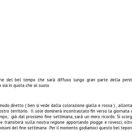
one del bel tempo che sarà diffuso lungo gran parte della penis
 sia in quota che al suolo
modo diretto ( ben si vede dalla colorazione gialla e rossa ) , allonta
tro territorio. Il sole dominerà incontrastato fin verso la giornata d
empo, già dal prossimo fine settimana, sarà un mero ricordo. Si scorg
e transiterà sulla nostra regione apportando piogge e rovesci, oltre
visoni del fine settimana . Per il momento godiamoci questo bel tepor