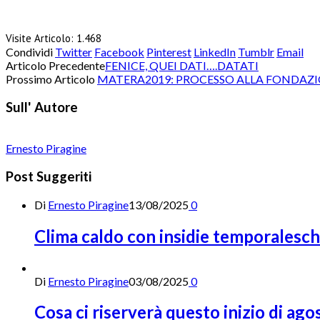
Visite Articolo:
1.468
Condividi
Twitter
Facebook
Pinterest
LinkedIn
Tumblr
Email
Articolo Precedente
FENICE, QUEI DATI….DATATI
Prossimo Articolo
MATERA2019: PROCESSO ALLA FONDAZ
Sull' Autore
Ernesto Piragine
Post Suggeriti
Di
Ernesto Piragine
13/08/2025
0
Clima caldo con insidie temporalesc
Di
Ernesto Piragine
03/08/2025
0
Cosa ci riserverà questo inizio di ago