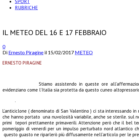
SPORT
RUBRICHE
IL METEO DEL 16 E 17 FEBBRAIO
0
Di
Ernesto Piragine
il
15/02/2017
METEO
ERNESTO PIRAGINE
Stiamo assistendo in queste ore all’affermazi
evidenziano come l’Italia sia protetta da questo cuneo altopressorio
.
L’anticiclone ( denominato di San Valentino ) ci sta interessando in 
che hanno portato una nuvolosità variabile, anche se sterile. sul nos
primi tepori prettamente primaverili. Attenzione però che il bel t
pomeriggio di venerdì per un impulso perturbato nord atlantico ch
questo guasto ne riparlerò più diffusamente nell’articolo per le pre