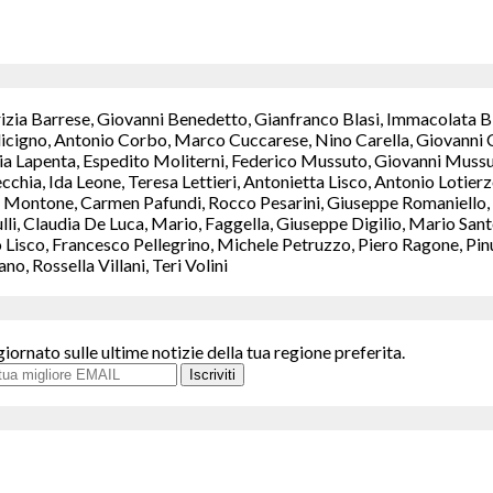
rizia Barrese, Giovanni Benedetto, Gianfranco Blasi, Immacolata B
icigno, Antonio Corbo, Marco Cuccarese, Nino Carella, Giovanni C
a Lapenta, Espedito Moliterni, Federico Mussuto, Giovanni Mussut
chia, Ida Leone, Teresa Lettieri, Antonietta Lisco, Antonio Lotie
Montone, Carmen Pafundi, Rocco Pesarini, Giuseppe Romaniello, M
ulli, Claudia De Luca, Mario, Faggella, Giuseppe Digilio, Mario S
isco, Francesco Pellegrino, Michele Petruzzo, Piero Ragone, Pinuc
, Rossella Villani, Teri Volini
giornato sulle ultime notizie della tua regione preferita.
Iscriviti