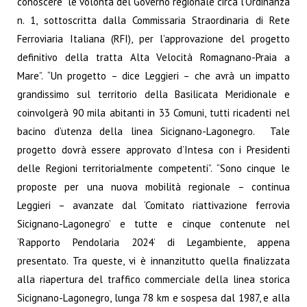
conoscere “le volontà del Governo regionale circa l’Ordinanza
n. 1, sottoscritta dalla Commissaria Straordinaria di Rete
Ferroviaria Italiana (RFI), per l’approvazione del progetto
definitivo della tratta Alta Velocità Romagnano-Praia a
Mare”. “Un progetto – dice Leggieri – che avrà un impatto
grandissimo sul territorio della Basilicata Meridionale e
coinvolgerà 90 mila abitanti in 33 Comuni, tutti ricadenti nel
bacino d’utenza della linea Sicignano-Lagonegro. Tale
progetto dovrà essere approvato d’Intesa con i Presidenti
delle Regioni territorialmente competenti”. “Sono cinque le
proposte per una nuova mobilità regionale – continua
Leggieri – avanzate dal ‘Comitato riattivazione ferrovia
Sicignano-Lagonegro’ e tutte e cinque contenute nel
‘Rapporto Pendolaria 2024’ di Legambiente, appena
presentato. Tra queste, vi è innanzitutto quella finalizzata
alla riapertura del traffico commerciale della linea storica
Sicignano-Lagonegro, lunga 78 km e sospesa dal 1987, e alla