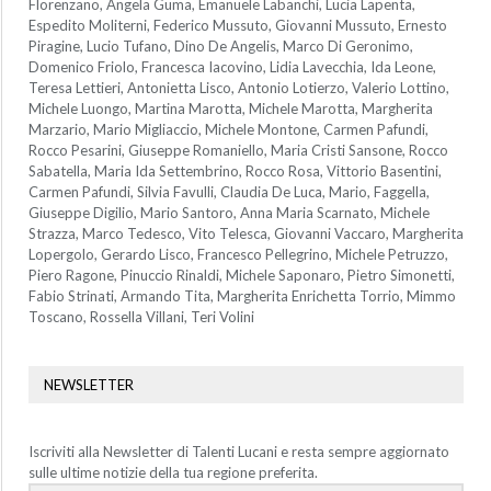
Florenzano, Angela Guma, Emanuele Labanchi, Lucia Lapenta,
Espedito Moliterni, Federico Mussuto, Giovanni Mussuto, Ernesto
Piragine, Lucio Tufano, Dino De Angelis, Marco Di Geronimo,
Domenico Friolo, Francesca Iacovino, Lidia Lavecchia, Ida Leone,
Teresa Lettieri, Antonietta Lisco, Antonio Lotierzo, Valerio Lottino,
Michele Luongo, Martina Marotta, Michele Marotta, Margherita
Marzario, Mario Migliaccio, Michele Montone, Carmen Pafundi,
Rocco Pesarini, Giuseppe Romaniello, Maria Cristi Sansone, Rocco
Sabatella, Maria Ida Settembrino, Rocco Rosa, Vittorio Basentini,
Carmen Pafundi, Silvia Favulli, Claudia De Luca, Mario, Faggella,
Giuseppe Digilio, Mario Santoro, Anna Maria Scarnato, Michele
Strazza, Marco Tedesco, Vito Telesca, Giovanni Vaccaro, Margherita
Lopergolo, Gerardo Lisco, Francesco Pellegrino, Michele Petruzzo,
Piero Ragone, Pinuccio Rinaldi, Michele Saponaro, Pietro Simonetti,
Fabio Strinati, Armando Tita, Margherita Enrichetta Torrio, Mimmo
Toscano, Rossella Villani, Teri Volini
NEWSLETTER
Iscriviti alla Newsletter di Talenti Lucani e resta sempre aggiornato
sulle ultime notizie della tua regione preferita.