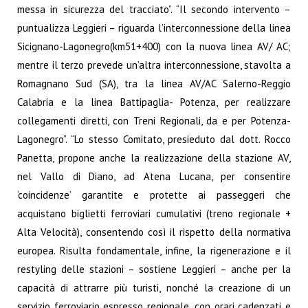
messa in sicurezza del tracciato”. “Il secondo intervento –
puntualizza Leggieri – riguarda l’interconnessione della linea
Sicignano-Lagonegro(km51+400) con la nuova linea AV/ AC;
mentre il terzo prevede un’altra interconnessione, stavolta a
Romagnano Sud (SA), tra la linea AV/AC Salerno-Reggio
Calabria e la linea Battipaglia- Potenza, per realizzare
collegamenti diretti, con Treni Regionali, da e per Potenza-
Lagonegro”. “Lo stesso Comitato, presieduto dal dott. Rocco
Panetta, propone anche la realizzazione della stazione AV,
nel Vallo di Diano, ad Atena Lucana, per consentire
‘coincidenze’ garantite e protette ai passeggeri che
acquistano biglietti ferroviari cumulativi (treno regionale +
Alta Velocità), consentendo così il rispetto della normativa
europea. Risulta fondamentale, infine, la rigenerazione e il
restyling delle stazioni – sostiene Leggieri – anche per la
capacità di attrarre più turisti, nonché la creazione di un
servizio ferroviario espresso regionale, con orari cadenzati e