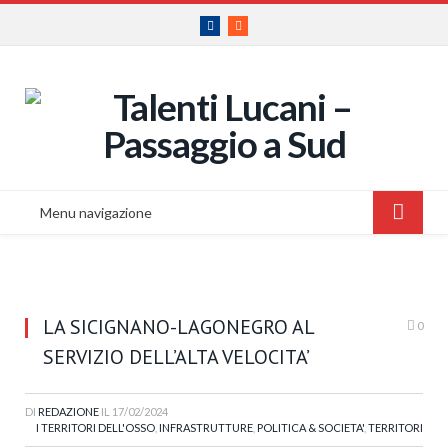
Facebook
RSS
Menu navigazione
LA SICIGNANO-LAGONEGRO AL
0
SERVIZIO DELL’ALTA VELOCITA’
DI
REDAZIONE
IL
17/02/2024
I TERRITORI DELL'OSSO
,
INFRASTRUTTURE
,
POLITICA & SOCIETA'
,
TERRITORI