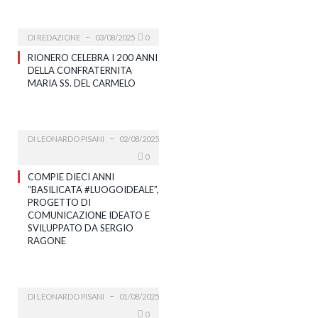
DI
REDAZIONE
03/08/2025
0
RIONERO CELEBRA I 200 ANNI
DELLA CONFRATERNITA
MARIA SS. DEL CARMELO
DI
LEONARDO PISANI
02/08/2025
0
COMPIE DIECI ANNI
“BASILICATA #LUOGOIDEALE”,
PROGETTO DI
COMUNICAZIONE IDEATO E
SVILUPPATO DA SERGIO
RAGONE
DI
LEONARDO PISANI
01/08/2025
0