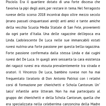
Pisciolo.
Era il quartiere dotato di una forte discesa che
favoriva la pipì degli asini, per restare in tema.
Nel ferragosto
ruvese dello scorso 2018 incontrai dopo oltre mezzo secolo
(erano passati cinquantasei anni)t anti amici e tante amiche
della vecchia Scuola Media Statale di San Fele, provenienti
da ogni parte d’Italia.
Una delle ragazzine dell’epoca era
Linda. L’adolescente De Luca nelle sue immancabili estati
ruvesi nutriva una forte passione per questa bella ragazzina.
Forte passione confermata dalla stessa Linda e dai cugini
ruvesi del De Luca. In quegli anni sessanta la cara esistenza
dei ragazzi ruvesi era vissuta prevalentemente tra strada e
oratori. Il Vincenzo De Luca, bambino ruvese non ha mai
frequentato l’oratorio di Don Antonio Patrissi con i relativi
corsi di formazione per chierichetti e Schola Cantorum. Un”
laico” infantile ante litteram.
Non ha mai partecipato al
gruppo dei chierichetti e della Schola Cantorum, quella che
era specializzata nella celeberrima canzoncina della Madre