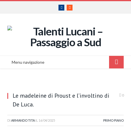
Facebook
RSS
Menu navigazione
Le madeleine di Proust e l’involtino di
0
De Luca.
DI
ARMANDO TITA
IL
16/04/2025
PRIMO PIANO