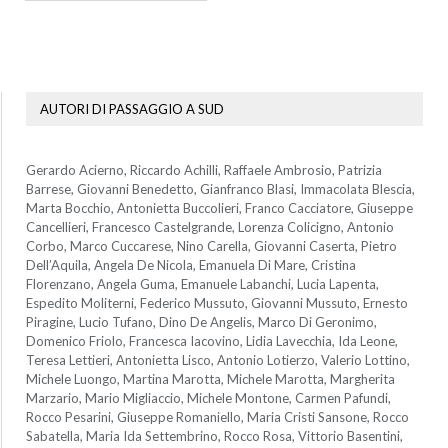
AUTORI DI PASSAGGIO A SUD
Gerardo Acierno, Riccardo Achilli, Raffaele Ambrosio, Patrizia
Barrese, Giovanni Benedetto, Gianfranco Blasi, Immacolata Blescia,
Marta Bocchio, Antonietta Buccolieri, Franco Cacciatore, Giuseppe
Cancellieri, Francesco Castelgrande, Lorenza Colicigno, Antonio
Corbo, Marco Cuccarese, Nino Carella, Giovanni Caserta, Pietro
Dell’Aquila, Angela De Nicola, Emanuela Di Mare, Cristina
Florenzano, Angela Guma, Emanuele Labanchi, Lucia Lapenta,
Espedito Moliterni, Federico Mussuto, Giovanni Mussuto, Ernesto
Piragine, Lucio Tufano, Dino De Angelis, Marco Di Geronimo,
Domenico Friolo, Francesca Iacovino, Lidia Lavecchia, Ida Leone,
Teresa Lettieri, Antonietta Lisco, Antonio Lotierzo, Valerio Lottino,
Michele Luongo, Martina Marotta, Michele Marotta, Margherita
Marzario, Mario Migliaccio, Michele Montone, Carmen Pafundi,
Rocco Pesarini, Giuseppe Romaniello, Maria Cristi Sansone, Rocco
Sabatella, Maria Ida Settembrino, Rocco Rosa, Vittorio Basentini,