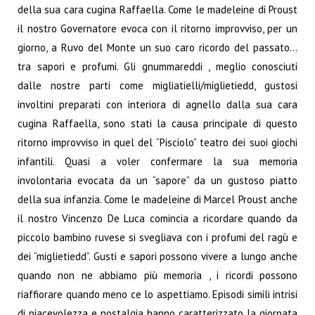
della sua cara cugina Raffaella.
Come le madeleine di Proust
il nostro Governatore evoca con il ritorno improvviso, per un
giorno, a Ruvo del Monte un suo caro ricordo del passato…
tra sapori e profumi.
Gli gnummareddi , meglio conosciuti
dalle nostre parti come migliatielli/miglietiedd, gustosi
involtini
preparati con interiora di agnello dalla sua cara
cugina Raffaella, sono stati la causa principale di questo
ritorno improvviso in quel del “Pisciolo” teatro dei suoi giochi
infantili.
Quasi a voler confermare la sua memoria
involontaria evocata da un “sapore” da un gustoso piatto
della sua infanzia. Come le madeleine di Marcel Proust anche
il nostro Vincenzo De Luca comincia a ricordare quando da
piccolo bambino ruvese si svegliava con i profumi del ragù e
dei “miglietiedd”.
Gusti e sapori possono vivere a lungo anche
quando non ne abbiamo più memoria , i ricordi possono
riaffiorare quando meno ce lo aspettiamo. Episodi simili intrisi
di piacevolezza e nostalgia hanno caratterizzato la giornata