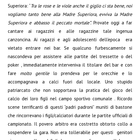
Superiora: “
Tra le rose e le viole anche il giglio ci sta bene, noi
vogliamo tanto bene alla Madre Superiora, evviva la Madre
Superiora e abbasso il peccato mortale”.
Provate oggi a far
cantare ai ragazzini e alle ragazzine tale ingenua
canzoncina. Ai ragazzi e agli adolescenti dell’epoca era
vietato entrare nei bar. Se qualcuno furbescamente si
nascondeva per assistere alle partite del tressette o del
poker , immediatamente interveniva il titolare del bar e con
fare
molto gentile
lo prendeva per le orecchie e lo
accompagnava a calci fuori dal locale. Uno stupido
patriarcato che non sopportava la pratica del gioco del
calcio dei loro figli nel campo sportivo comunale . Ricordo
scene terrificanti di questi “padri padroni” muniti di bastone
che rincorrevano i figli/calciatori durante le partite ufficiali di
campionato. Il povero arbitro era costretto obtorto collo a
sospendere la gara. Non era tollerabile per questi genitori