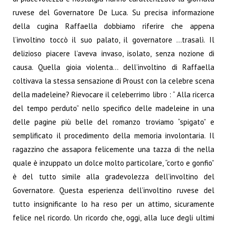
ruvese del Governatore De Luca.
Su precisa informazione
della cugina Raffaella dobbiamo riferire che appena
l’involtino toccò il suo palato, il governatore …trasalì. Il
delizioso piacere l’aveva invaso, isolato, senza nozione di
causa. Quella gioia violenta… dell’involtino di Raffaella
coltivava la stessa sensazione di Proust con la celebre scena
della madeleine?
Rievocare il celeberrimo libro : “ Alla ricerca
del tempo perduto” nello specifico delle madeleine in una
delle pagine più belle del romanzo troviamo “spigato” e
semplificato il procedimento della memoria involontaria. Il
ragazzino che assapora felicemente una tazza di the nella
quale è inzuppato un dolce molto particolare, “corto e gonfio”
è del tutto simile alla gradevolezza dell’involtino del
Governatore. Questa esperienza dell’involtino ruvese del
tutto insignificante lo ha reso per un attimo, sicuramente
felice nel ricordo. Un ricordo che, oggi, alla luce degli ultimi