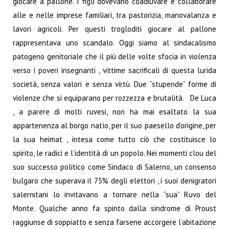
giocare a pallone.
I figli dovevano coadiuvare e collaborare
alle e nelle imprese familiari, tra pastorizia, manovalanza e
lavori agricoli. Per questi trogloditi giocare al pallone
rappresentava uno scandalo. Oggi siamo al sindacalismo
patogeno genitoriale che il più delle volte sfocia in violenza
verso i poveri insegnanti , vittime sacrificali di questa lurida
società, senza valori e senza virtù. Due “stupende” forme di
violenze che si equiparano per rozzezza e brutalità.
De Luca
, a parere di molti ruvesi, non ha mai esaltato la sua
appartenenza al borgo natìo, per il suo paesello d’origine, per
la sua heimat , intesa come tutto ciò che costituisce lo
spirito, le radici e l’identità di un popolo.
Nei momenti clou del
suo successo politico come Sindaco di Salerno, un consenso
bulgaro che superava il 75% degli elettori , i suoi denigratori
salernitani lo invitavano a tornare nella “sua” Ruvo del
Monte. Qualche anno fa spinto dalla sindrome di Proust
raggiunse di soppiatto e senza farsene accorgere l’abitazione