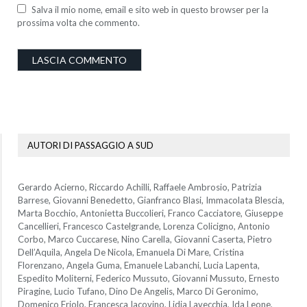
Salva il mio nome, email e sito web in questo browser per la
prossima volta che commento.
AUTORI DI PASSAGGIO A SUD
Gerardo Acierno, Riccardo Achilli, Raffaele Ambrosio, Patrizia
Barrese, Giovanni Benedetto, Gianfranco Blasi, Immacolata Blescia,
Marta Bocchio, Antonietta Buccolieri, Franco Cacciatore, Giuseppe
Cancellieri, Francesco Castelgrande, Lorenza Colicigno, Antonio
Corbo, Marco Cuccarese, Nino Carella, Giovanni Caserta, Pietro
Dell’Aquila, Angela De Nicola, Emanuela Di Mare, Cristina
Florenzano, Angela Guma, Emanuele Labanchi, Lucia Lapenta,
Espedito Moliterni, Federico Mussuto, Giovanni Mussuto, Ernesto
Piragine, Lucio Tufano, Dino De Angelis, Marco Di Geronimo,
Domenico Friolo, Francesca Iacovino, Lidia Lavecchia, Ida Leone,