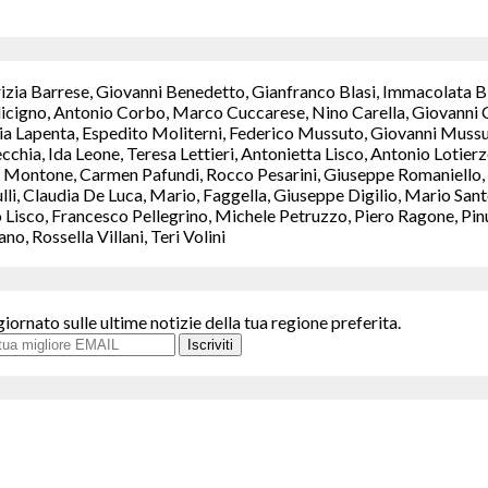
rizia Barrese, Giovanni Benedetto, Gianfranco Blasi, Immacolata B
icigno, Antonio Corbo, Marco Cuccarese, Nino Carella, Giovanni C
a Lapenta, Espedito Moliterni, Federico Mussuto, Giovanni Mussut
chia, Ida Leone, Teresa Lettieri, Antonietta Lisco, Antonio Lotie
Montone, Carmen Pafundi, Rocco Pesarini, Giuseppe Romaniello, M
ulli, Claudia De Luca, Mario, Faggella, Giuseppe Digilio, Mario S
isco, Francesco Pellegrino, Michele Petruzzo, Piero Ragone, Pinuc
, Rossella Villani, Teri Volini
giornato sulle ultime notizie della tua regione preferita.
Iscriviti