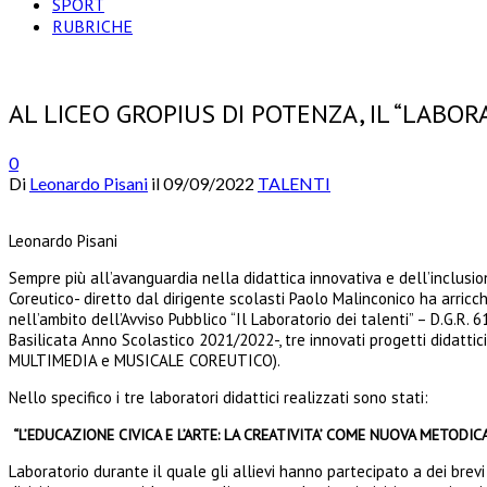
SPORT
RUBRICHE
AL LICEO GROPIUS DI POTENZA, IL “LABOR
0
Di
Leonardo Pisani
il
09/09/2022
TALENTI
Leonardo Pisani
Sempre più all’avanguardia nella didattica innovativa e dell’inclusio
Coreutico- diretto dal dirigente scolasti Paolo Malinconico ha arricc
nell’ambito dell’Avviso Pubblico “Il Laboratorio dei talenti” – D.G.R. 61
Basilicata Anno Scolastico 2021/2022-, tre innovati progetti didatti
MULTIMEDIA e MUSICALE COREUTICO).
Nello specifico i tre laboratori didattici realizzati sono stati:
“L’EDUCAZIONE CIVICA E L’ARTE: LA CREATIVITA’ COME NUOVA METODI
Laboratorio durante il quale gli allievi hanno partecipato a dei brevi