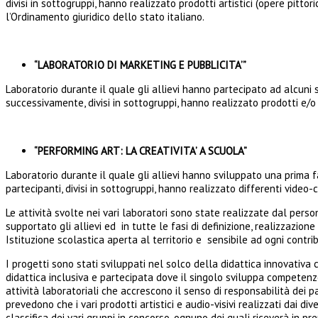
divisi in sottogruppi, hanno realizzato prodotti artistici (opere pitt
l’Ordinamento giuridico dello stato italiano.
“LABORATORIO DI MARKETING E PUBBLICITA’”
Laboratorio durante il quale gli allievi hanno partecipato ad alcuni 
successivamente, divisi in sottogruppi, hanno realizzato prodotti e/o 
“PERFORMING ART: LA CREATIVITA’ A SCUOLA”
Laboratorio durante il quale gli allievi hanno sviluppato una prima f
partecipanti, divisi in sottogruppi, hanno realizzato differenti video-c
Le attività svolte nei vari laboratori sono state realizzate dal perso
supportato gli allievi ed in tutte le fasi di definizione, realizzazio
Istituzione scolastica aperta al territorio e sensibile ad ogni contri
I progetti sono stati sviluppati nel solco della didattica innovativ
didattica inclusiva e partecipata dove il singolo sviluppa competenze
attività laboratoriali che accrescono il senso di responsabilità dei p
prevedono che i vari prodotti artistici e audio-visivi realizzati dai d
classifica dei vari gruppi in concorso, ognuno dei quali riceverà in 