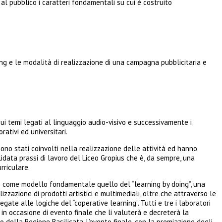
 al pubblico i caratteri fondamentali su cui è costruito
ting e le modalità di realizzazione di una campagna pubblicitaria e
sui temi legati al linguaggio audio-visivo e successivamente i
rativi ed universitari.
sono stati coinvolti nella realizzazione delle attività ed hanno
lidata prassi di lavoro del Liceo Gropius che è, da sempre, una
rriculare.
ede come modello fondamentale quello del “learning by doing”, una
zzazione di prodotti artistici e multimediali, oltre che attraverso le
ate alle logiche del “coperative learning”. Tutti e tre i laboratori
i in occasione di evento finale che li valuterà e decreterà la
 della Regione Basilicata. L’evento finale, con la premiazione degli