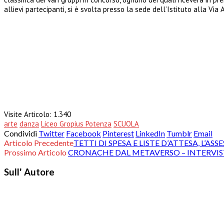
allievi partecipanti, si è svolta presso la sede dell’Istituto alla Via A
Visite Articolo:
1.340
arte
danza
Liceo Gropius Potenza
SCUOLA
Condividi
Twitter
Facebook
Pinterest
LinkedIn
Tumblr
Email
Articolo Precedente
TETTI DI SPESA E LISTE D’ATTESA, L’
Prossimo Articolo
CRONACHE DAL METAVERSO – INTERVIST
Sull' Autore