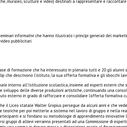
oriche, murales, sculture e video) destinati a rappresentare e raccontare
seminari informativi che hanno illustrato i principi generali del marke
video pubblicitari.
ase di formazione che ha interessato in plenaria tutti e 20 gli alunni 
lip che descrivono l’istituto, la sua offerta formativa e gli sbocchi lavo
nale interno all’Istituzione scolastica, insieme ad esperti esterni che 
ne e sviluppo delle diverse produzioni artistiche, continuando una conso
buto esterno in grado di rafforzare e consolidare l’offerta formativa cu
a che il Liceo statale Walter Gropius persegue da alcuni anni e che v
 teoriche per poi metterle a sistema nel lavoro di gruppo e nella reali
artecipanti e si fondano su metodologie di apprendimento innovative leg
iversi gruppi di allievi verranno presentati ad una Commissione di espert
premio una somma in denaro messa a disposizione grazie al finanziamento