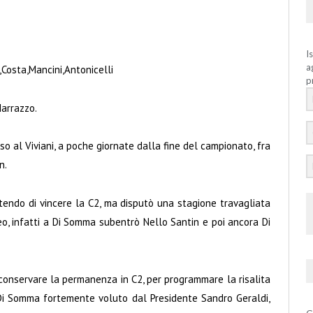
I
a
i,Costa,Mancini,Antonicelli
p
Marrazzo.
o al Viviani, a poche giornate dalla fine del campionato, fra
n.
tendo di vincere la C2, ma disputò una stagione travagliata
eo, infatti a Di Somma subentrò Nello Santin e poi ancora Di
onservare la permanenza in C2, per programmare la risalita
Di Somma fortemente voluto dal Presidente Sandro Geraldi,