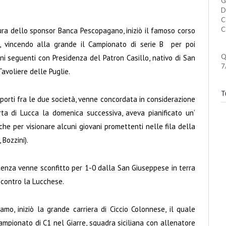
G
D
C
C
itura dello sponsor Banca Pescopagano, iniziò il famoso corso
”, vincendo alla grande il Campionato di serie B per poi
Q
nni seguenti con Presidenza del Patron Casillo, nativo di San
7
avoliere delle Puglie.
Tu
apporti fra le due società, venne concordata in considerazione
rta di Lucca la domenica successiva, aveva pianificato un’
he per visionare alcuni giovani promettenti nelle fila della
Bozzini).
tenza venne sconfitto per 1-0 dalla San Giuseppese in terra
 contro la Lucchese.
mo, iniziò la grande carriera di Ciccio Colonnese, il quale
mpionato di C1 nel Giarre, squadra siciliana con allenatore