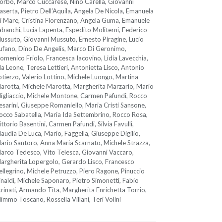
orbo, Marco Cuccarese, Nino Carella, Giovanni
aserta, Pietro Dell’Aquila, Angela De Nicola, Emanuela
i Mare, Cristina Florenzano, Angela Guma, Emanuele
abanchi, Lucia Lapenta, Espedito Moliterni, Federico
ussuto, Giovanni Mussuto, Ernesto Piragine, Lucio
ufano, Dino De Angelis, Marco Di Geronimo,
omenico Friolo, Francesca Iacovino, Lidia Lavecchia,
da Leone, Teresa Lettieri, Antonietta Lisco, Antonio
otierzo, Valerio Lottino, Michele Luongo, Martina
arotta, Michele Marotta, Margherita Marzario, Mario
igliaccio, Michele Montone, Carmen Pafundi, Rocco
esarini, Giuseppe Romaniello, Maria Cristi Sansone,
occo Sabatella, Maria Ida Settembrino, Rocco Rosa,
ittorio Basentini, Carmen Pafundi, Silvia Favulli,
laudia De Luca, Mario, Faggella, Giuseppe Digilio,
ario Santoro, Anna Maria Scarnato, Michele Strazza,
arco Tedesco, Vito Telesca, Giovanni Vaccaro,
argherita Lopergolo, Gerardo Lisco, Francesco
ellegrino, Michele Petruzzo, Piero Ragone, Pinuccio
inaldi, Michele Saponaro, Pietro Simonetti, Fabio
trinati, Armando Tita, Margherita Enrichetta Torrio,
immo Toscano, Rossella Villani, Teri Volini