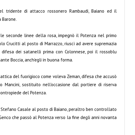
 tridente di attacco rossonero Rambaudi, Baiano ed il
a Barone.
le seconde linee della rosa, impegnò il Potenza nel primo
olo Crucitti al posto di Marrazzo, riuscì ad avere supremazia
a difesa dei satanelli prima con Colonnese, poi il rossoblu
ante Boccia, anch’egli in buona forma.
a tattica del fuorigioco come voleva Zeman, difesa che accusò
o Mancini, sostituito nell’occasione dal portiere di riserva
 contropiede del Potenza.
Stefano Casale al posto di Baiano, peraltro ben controllato
Genco che passò al Potenza verso la fine degli anni novanta