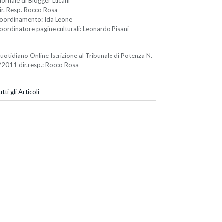
iornale di Blogger Lucani
ir. Resp. Rocco Rosa
oordinamento: Ida Leone
oordinatore pagine culturali: Leonardo Pisani
uotidiano Online Iscrizione al Tribunale di Potenza N.
/2011 dir.resp.: Rocco Rosa
tti gli Articoli