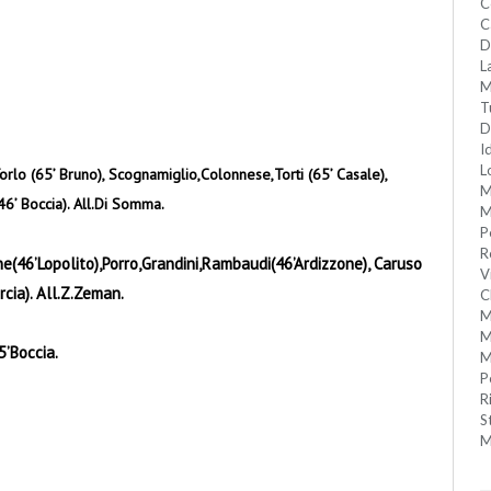
C
C
D
L
M
T
D
I
L
Torlo (65’ Bruno), Scognamiglio,Colonnese,Torti (65’ Casale),
M
(46’ Boccia). All.Di Somma.
M
P
R
ne(46’Lopolito),Porro,Grandini,Rambaudi(46’Ardizzone), Caruso
V
rcia). All.Z.Zeman.
C
M
M
5’Boccia.
M
P
R
S
M