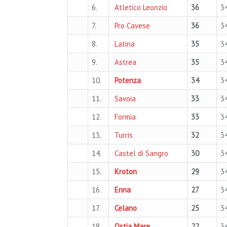
6.
Atletico Leonzio
36
3
7.
Pro Cavese
36
3
8.
Latina
35
3
9.
Astrea
35
3
10.
Potenza
34
3
11.
Savoia
33
3
12.
Formia
33
3
13.
Turris
32
3
14.
Castel di Sangro
30
3
15.
Kroton
29
3
16.
Enna
27
3
17.
Celano
25
3
18.
Ostia Mare
22
3