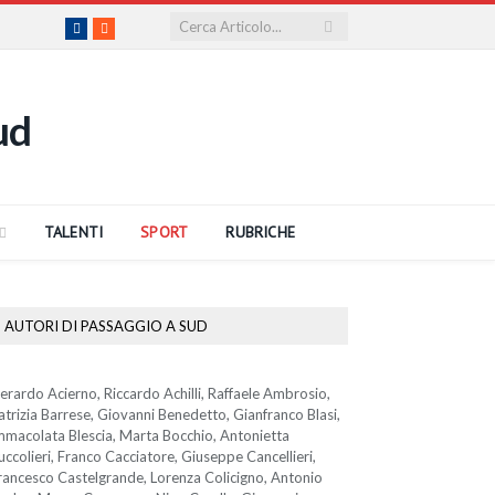
Facebook
RSS
TALENTI
SPORT
RUBRICHE
AUTORI DI PASSAGGIO A SUD
erardo Acierno, Riccardo Achilli, Raffaele Ambrosio,
atrizia Barrese, Giovanni Benedetto, Gianfranco Blasi,
mmacolata Blescia, Marta Bocchio, Antonietta
uccolieri, Franco Cacciatore, Giuseppe Cancellieri,
rancesco Castelgrande, Lorenza Colicigno, Antonio