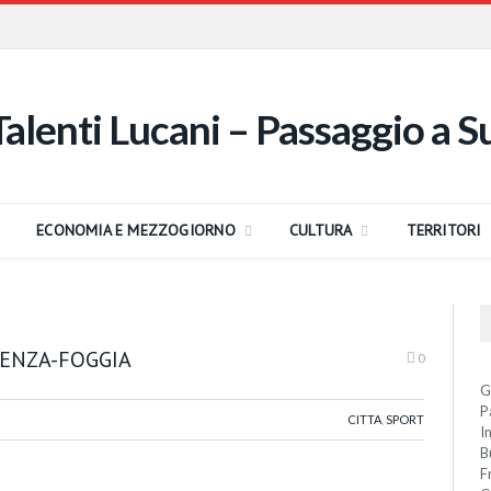
ECONOMIA E MEZZOGIORNO
CULTURA
TERRITORI
TENZA-FOGGIA
0
G
P
CITTA
,
SPORT
I
B
F