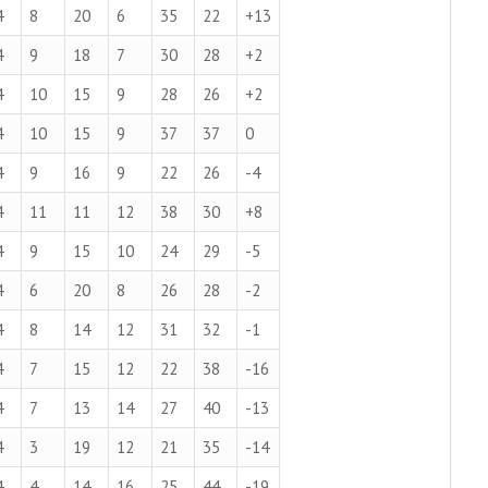
4
8
20
6
35
22
+13
4
9
18
7
30
28
+2
4
10
15
9
28
26
+2
4
10
15
9
37
37
0
4
9
16
9
22
26
-4
4
11
11
12
38
30
+8
4
9
15
10
24
29
-5
4
6
20
8
26
28
-2
4
8
14
12
31
32
-1
4
7
15
12
22
38
-16
4
7
13
14
27
40
-13
4
3
19
12
21
35
-14
4
4
14
16
25
44
-19