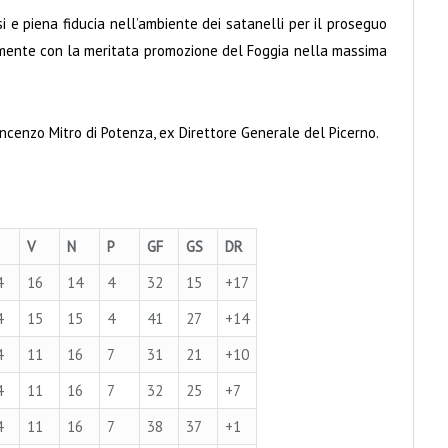
i e piena fiducia nell’ambiente dei satanelli per il proseguo
mente con la meritata promozione del Foggia nella massima
Vincenzo Mitro di Potenza, ex Direttore Generale del Picerno.
V
N
P
GF
GS
DR
4
16
14
4
32
15
+17
4
15
15
4
41
27
+14
4
11
16
7
31
21
+10
4
11
16
7
32
25
+7
4
11
16
7
38
37
+1