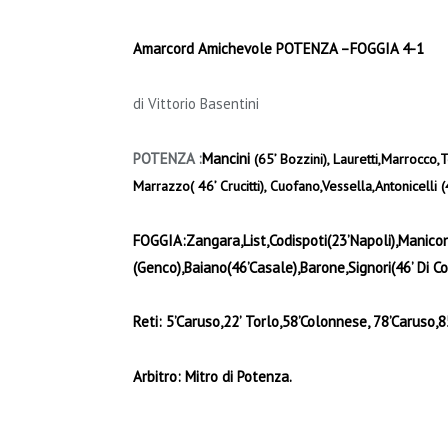
Amarcord Amichevole POTENZA –FOGGIA 4-1
di Vittorio Basentini
POTENZA :
Mancini
(65’ Bozzini), Lauretti,Marrocco,
Marrazzo( 46’ Crucitti), Cuofano,Vessella,Antonicelli 
FOGGIA:
Zangara,List,Codispoti(23’Napoli),Manico
(Genco),Baiano(46’Casale),Barone,Signori(46’ Di Co
Reti: 5’Caruso,22’ Torlo,58’Colonnese, 78’Caruso,8
Arbitro: Mitro di Potenza.