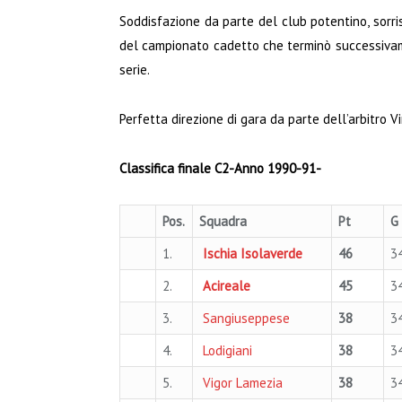
Soddisfazione da parte del club potentino, sorris
del campionato cadetto che terminò successiva
serie.
Perfetta direzione di gara da parte dell’arbitro 
Classifica finale C2-Anno 1990-91-
Pos.
Squadra
Pt
G
1.
Ischia Isolaverde
46
3
2.
Acireale
45
3
3.
Sangiuseppese
38
3
4.
Lodigiani
38
3
5.
Vigor Lamezia
38
3