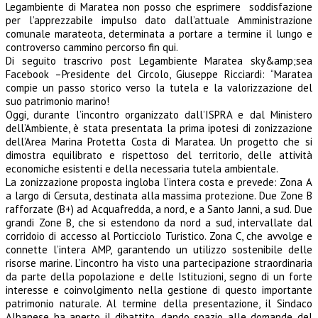
Legambiente di Maratea non posso che esprimere soddisfazione
per l’apprezzabile impulso dato dall’attuale Amministrazione
comunale marateota, determinata a portare a termine il lungo e
controverso cammino percorso fin qui.
Di seguito trascrivo post Legambiente Maratea sky&amp;sea
Facebook –Presidente del Circolo, Giuseppe Ricciardi: “Maratea
compie un passo storico verso la tutela e la valorizzazione del
suo patrimonio marino!
Oggi, durante l’incontro organizzato dall’ISPRA e dal Ministero
dell’Ambiente, è stata presentata la prima ipotesi di zonizzazione
dell’Area Marina Protetta Costa di Maratea. Un progetto che si
dimostra equilibrato e rispettoso del territorio, delle attività
economiche esistenti e della necessaria tutela ambientale.
La zonizzazione proposta ingloba l’intera costa e prevede: Zona A
a largo di Cersuta, destinata alla massima protezione. Due Zone B
rafforzate (B+) ad Acquafredda, a nord, e a Santo Janni, a sud. Due
grandi Zone B, che si estendono da nord a sud, intervallate dal
corridoio di accesso al Porticciolo Turistico. Zona C, che avvolge e
connette l’intera AMP, garantendo un utilizzo sostenibile delle
risorse marine. L’incontro ha visto una partecipazione straordinaria
da parte della popolazione e delle Istituzioni, segno di un forte
interesse e coinvolgimento nella gestione di questo importante
patrimonio naturale. Al termine della presentazione, il Sindaco
Albanese ha aperto il dibattito, dando spazio alle domande del