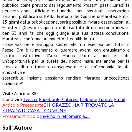
pubblico, come previsto dal regolamento. Prossimi passi: lunedì la
perimetrazione ufficiale e i moduli per eventuali osservazioni
saranno pubblicati sull’Albo Pretorio del Comune di Maratea. Entro
15 giorni dalla pubblicazione, sarà possibile inviare osservazioni al
Ministero. Questo traguardo è il risultato di un percorso iniziato
ben 33 anni fa, che oggi giunge alla sua attesa conclusione.
Maratea si conferma un modello di equilibrio tra
conservazione e sviluppo sostenibile, un esempio per tutto il
Paese. Ora è il momento di guardare avanti con entusiasmo e
spirito costruttivo: l’Area Marina Protetta non è solo
un’opportunità per la tutela del nostro mare, ma anche per la
crescita di un turismo consapevole e di un’economia locale
innovativa e
sostenibile. Insieme possiamo rendere Maratea un’eccellenza
nazionale!”
Visite Articolo:
885
Condividi
Twitter
Facebook
Pinterest
LinkedIn
Tumblr
Email
Articolo Precedente
CHIORAZZO HA RITROVATO LA
STRADA DI CASA… COMUNE
Prossimo Articolo
Inverno in retromarcia…..
Sull' Autore