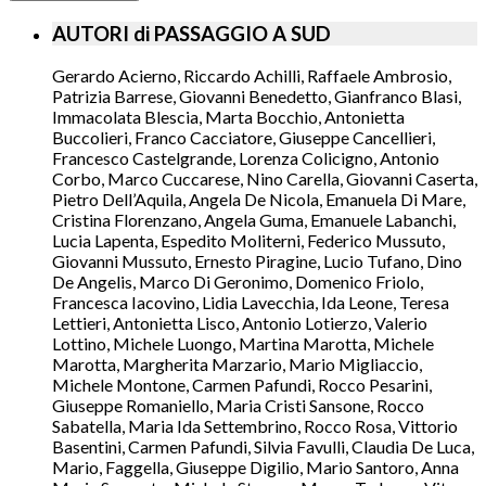
AUTORI di PASSAGGIO A SUD
Gerardo Acierno, Riccardo Achilli, Raffaele Ambrosio,
Patrizia Barrese, Giovanni Benedetto, Gianfranco Blasi,
Immacolata Blescia, Marta Bocchio, Antonietta
Buccolieri, Franco Cacciatore, Giuseppe Cancellieri,
Francesco Castelgrande, Lorenza Colicigno, Antonio
Corbo, Marco Cuccarese, Nino Carella, Giovanni Caserta,
Pietro Dell’Aquila, Angela De Nicola, Emanuela Di Mare,
Cristina Florenzano, Angela Guma, Emanuele Labanchi,
Lucia Lapenta, Espedito Moliterni, Federico Mussuto,
Giovanni Mussuto, Ernesto Piragine, Lucio Tufano, Dino
De Angelis, Marco Di Geronimo, Domenico Friolo,
Francesca Iacovino, Lidia Lavecchia, Ida Leone, Teresa
Lettieri, Antonietta Lisco, Antonio Lotierzo, Valerio
Lottino, Michele Luongo, Martina Marotta, Michele
Marotta, Margherita Marzario, Mario Migliaccio,
Michele Montone, Carmen Pafundi, Rocco Pesarini,
Giuseppe Romaniello, Maria Cristi Sansone, Rocco
Sabatella, Maria Ida Settembrino, Rocco Rosa, Vittorio
Basentini, Carmen Pafundi, Silvia Favulli, Claudia De Luca,
Mario, Faggella, Giuseppe Digilio, Mario Santoro, Anna