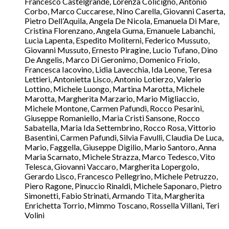
Francesco Castelgrande, Lorenza Colicigno, Antonio
Corbo, Marco Cuccarese, Nino Carella, Giovanni Caserta,
Pietro Dell’Aquila, Angela De Nicola, Emanuela Di Mare,
Cristina Florenzano, Angela Guma, Emanuele Labanchi,
Lucia Lapenta, Espedito Moliterni, Federico Mussuto,
Giovanni Mussuto, Ernesto Piragine, Lucio Tufano, Dino
De Angelis, Marco Di Geronimo, Domenico Friolo,
Francesca Iacovino, Lidia Lavecchia, Ida Leone, Teresa
Lettieri, Antonietta Lisco, Antonio Lotierzo, Valerio
Lottino, Michele Luongo, Martina Marotta, Michele
Marotta, Margherita Marzario, Mario Migliaccio,
Michele Montone, Carmen Pafundi, Rocco Pesarini,
Giuseppe Romaniello, Maria Cristi Sansone, Rocco
Sabatella, Maria Ida Settembrino, Rocco Rosa, Vittorio
Basentini, Carmen Pafundi, Silvia Favulli, Claudia De Luca,
Mario, Faggella, Giuseppe Digilio, Mario Santoro, Anna
Maria Scarnato, Michele Strazza, Marco Tedesco, Vito
Telesca, Giovanni Vaccaro, Margherita Lopergolo,
Gerardo Lisco, Francesco Pellegrino, Michele Petruzzo,
Piero Ragone, Pinuccio Rinaldi, Michele Saponaro, Pietro
Simonetti, Fabio Strinati, Armando Tita, Margherita
Enrichetta Torrio, Mimmo Toscano, Rossella Villani, Teri
Volini