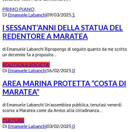
PRIMO PIANO
Di
Emanuele Labanchi
09/03/2025
1
I SESSANT’ANNI DELLA STATUA DEL
REDENTORE A MARATEA
di Emanuele Labanchi Ripropongo di seguito quanto da me scritto
un decennio fa a proposito…
POLITICA & SOCIETA'
Di
Emanuele Labanchi
16/02/2025
0
AREA MARINA PROTETTA “COSTA DI
MARATEA”
di Emanuele Labanchi Un’assemblea pubblica, tenutasi venerdì
scorso a Maratea come da Avviso alla cittadinanza…
CULTURA
Di
Emanuele Labanchi
03/02/2025
0