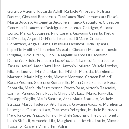
Gerardo Acierno, Riccardo Achilli, Raffaele Ambrosio, Patrizia
Barrese, Giovanni Benedetto, Gianfranco Blasi, Immacolata Blescia,
Marta Bocchio, Antonietta Buccolieri, Franco Cacciatore, Giuseppe
Cancellieri, Francesco Castelgrande, Lorenza Colicigno, Antonio
Corbo, Marco Cuccarese, Nino Carella, Giovanni Caserta, Pietro
Dell’Aquila, Angela De Nicola, Emanuela Di Mare, Cristina
Florenzano, Angela Guma, Emanuele Labanchi, Lucia Lapenta,
Espedito Moliterni, Federico Mussuto, Giovanni Mussuto, Ernesto
Piragine, Lucio Tufano, Dino De Angelis, Marco Di Geronimo,
Domenico Friolo, Francesca Iacovino, Lidia Lavecchia, Ida Leone,
Teresa Lettieri, Antonietta Lisco, Antonio Lotierzo, Valerio Lottino,
Michele Luongo, Martina Marotta, Michele Marotta, Margherita
Marzario, Mario Migliaccio, Michele Montone, Carmen Pafundi,
Rocco Pesarini, Giuseppe Romaniello, Maria Cristi Sansone, Rocco
Sabatella, Maria Ida Settembrino, Rocco Rosa, Vittorio Basentini,
Carmen Pafundi, Silvia Favulli, Claudia De Luca, Mario, Faggella,
Giuseppe Digilio, Mario Santoro, Anna Maria Scarnato, Michele
Strazza, Marco Tedesco, Vito Telesca, Giovanni Vaccaro, Margherita
Lopergolo, Gerardo Lisco, Francesco Pellegrino, Michele Petruzzo,
Piero Ragone, Pinuccio Rinaldi, Michele Saponaro, Pietro Simonetti,
Fabio Strinati, Armando Tita, Margherita Enrichetta Torrio, Mimmo
Toscano, Rossella Villani, Teri Volini