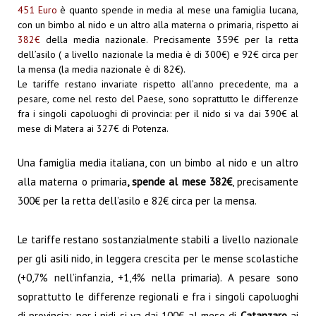
451 Euro
è quanto spende in media al mese una famiglia lucana,
con un bimbo al nido e un altro alla materna o primaria, rispetto ai
382€
della media nazionale. Precisamente 359€ per la retta
dell’asilo ( a livello nazionale la media è di 300€) e 92€ circa per
la mensa (la media nazionale è di 82€).
Le tariffe restano invariate rispetto all’anno precedente, ma a
pesare, come nel resto del Paese, sono soprattutto le differenze
fra i singoli capoluoghi di provincia: per il nido si va dai 390€ al
mese di Matera ai 327€ di Potenza.
U
na famiglia media italiana, con un bimbo al nido e un altro
alla materna o primaria
, spende al mese 382
€
, precisamente
300€ per la retta dell’asilo e 82€ circa per la mensa.
Le tariffe restano sostanzialmente stabili a livello nazionale
per gli asili nido, in leggera crescita per le mense scolastiche
(+0,7% nell’infanzia, +1,4% nella primaria). A pesare sono
soprattutto le differenze regionali e fra i singoli capoluoghi
di provincia: per i nidi si va dai 100€ al mese di
Catanzaro
ai