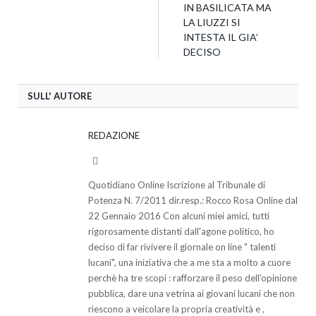
IN BASILICATA MA
LA LIUZZI SI
INTESTA IL GIA’
DECISO
SULL' AUTORE
REDAZIONE
Website
Quotidiano Online Iscrizione al Tribunale di
Potenza N. 7/2011 dir.resp.: Rocco Rosa Online dal
22 Gennaio 2016 Con alcuni miei amici, tutti
rigorosamente distanti dall'agone politico, ho
deciso di far rivivere il giornale on line " talenti
lucani", una iniziativa che a me sta a molto a cuore
perchè ha tre scopi : rafforzare il peso dell'opinione
pubblica, dare una vetrina ai giovani lucani che non
riescono a veicolare la propria creatività e ,