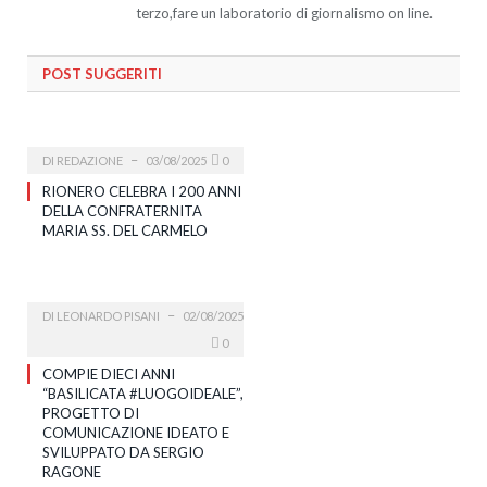
terzo,fare un laboratorio di giornalismo on line.
POST SUGGERITI
DI
REDAZIONE
03/08/2025
0
RIONERO CELEBRA I 200 ANNI
DELLA CONFRATERNITA
MARIA SS. DEL CARMELO
DI
LEONARDO PISANI
02/08/2025
0
COMPIE DIECI ANNI
“BASILICATA #LUOGOIDEALE”,
PROGETTO DI
COMUNICAZIONE IDEATO E
SVILUPPATO DA SERGIO
RAGONE