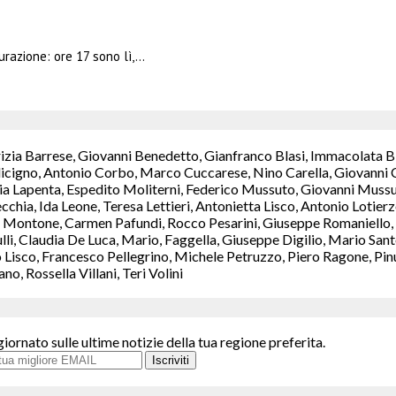
urazione: ore 17 sono lì,…
rizia Barrese, Giovanni Benedetto, Gianfranco Blasi, Immacolata B
icigno, Antonio Corbo, Marco Cuccarese, Nino Carella, Giovanni C
a Lapenta, Espedito Moliterni, Federico Mussuto, Giovanni Mussut
chia, Ida Leone, Teresa Lettieri, Antonietta Lisco, Antonio Lotie
Montone, Carmen Pafundi, Rocco Pesarini, Giuseppe Romaniello, M
ulli, Claudia De Luca, Mario, Faggella, Giuseppe Digilio, Mario S
isco, Francesco Pellegrino, Michele Petruzzo, Piero Ragone, Pinuc
, Rossella Villani, Teri Volini
giornato sulle ultime notizie della tua regione preferita.
Iscriviti