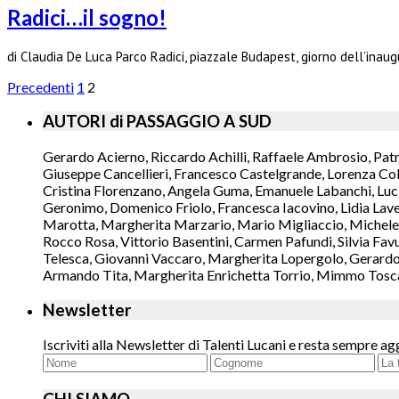
Radici…il sogno!
di Claudia De Luca Parco Radici, piazzale Budapest, giorno dell’inaug
Precedenti
1
2
AUTORI di PASSAGGIO A SUD
Gerardo Acierno, Riccardo Achilli, Raffaele Ambrosio, Pat
Giuseppe Cancellieri, Francesco Castelgrande, Lorenza Col
Cristina Florenzano, Angela Guma, Emanuele Labanchi, Luci
Geronimo, Domenico Friolo, Francesca Iacovino, Lidia Lavec
Marotta, Margherita Marzario, Mario Migliaccio, Michele 
Rocco Rosa, Vittorio Basentini, Carmen Pafundi, Silvia Fav
Telesca, Giovanni Vaccaro, Margherita Lopergolo, Gerardo L
Armando Tita, Margherita Enrichetta Torrio, Mimmo Toscano
Newsletter
Iscriviti alla Newsletter di Talenti Lucani e resta sempre ag