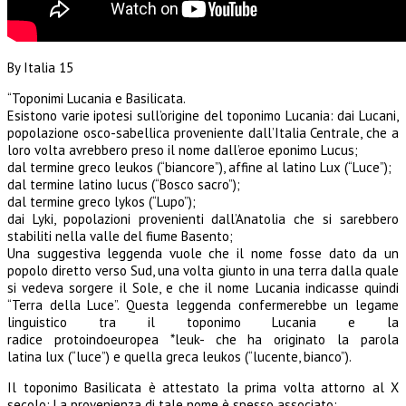
By Italia 15
“Toponimi Lucania e Basilicata.
Esistono varie ipotesi sull’origine del toponimo Lucania: dai Lucani,
popolazione osco-sabellica proveniente dall’Italia Centrale, che a
loro volta avrebbero preso il nome dall’eroe eponimo Lucus;
dal termine greco leukos (“biancore”), affine al latino Lux (“Luce”);
dal termine latino lucus (“Bosco sacro”);
dal termine greco lykos (“Lupo”);
dai Lyki, popolazioni provenienti dall’Anatolia che si sarebbero
stabiliti nella valle del fiume Basento;
Una suggestiva leggenda vuole che il nome fosse dato da un
popolo diretto verso Sud, una volta giunto in una terra dalla quale
si vedeva sorgere il Sole, e che il nome Lucania indicasse quindi
“Terra della Luce”. Questa leggenda confermerebbe un legame
linguistico tra il toponimo Lucania e la
radice protoindoeuropea *leuk- che ha originato la parola
latina lux (“luce”) e quella greca leukos (“lucente, bianco”).
Il toponimo Basilicata è attestato la prima volta attorno al X
secolo; La provenienza di tale nome è spesso associato: