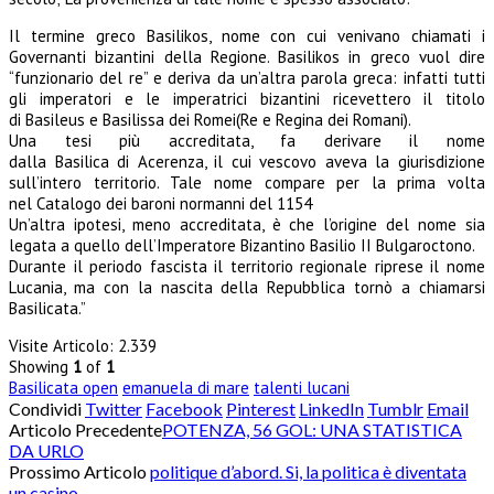
Il termine greco Basilikos, nome con cui venivano chiamati i
Governanti bizantini della Regione. Basilikos in greco vuol dire
“funzionario del re” e deriva da un’altra parola greca: infatti tutti
gli imperatori e le imperatrici bizantini ricevettero il titolo
di Basileus e Basilissa dei Romei(Re e Regina dei Romani).
Una tesi più accreditata, fa derivare il nome
dalla Basilica di Acerenza, il cui vescovo aveva la giurisdizione
sull’intero territorio. Tale nome compare per la prima volta
nel Catalogo dei baroni normanni del 1154
Un’altra ipotesi, meno accreditata, è che l’origine del nome sia
legata a quello dell’Imperatore Bizantino Basilio II Bulgaroctono.
Durante il periodo fascista il territorio regionale riprese il nome
Lucania, ma con la nascita della Repubblica tornò a chiamarsi
Basilicata.”
Visite Articolo:
2.339
Showing
1
of
1
Basilicata open
emanuela di mare
talenti lucani
Condividi
Twitter
Facebook
Pinterest
LinkedIn
Tumblr
Email
Articolo Precedente
POTENZA, 56 GOL: UNA STATISTICA
DA URLO
Prossimo Articolo
politique d’abord. Si, la politica è diventata
un casino