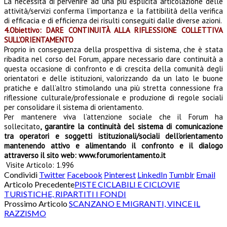
La necessità di pervenire ad una più esplicita articolazione delle
attività/servizi conferma l’importanza e la fattibilità della verifica
di efficacia e di efficienza dei risulti conseguiti dalle diverse azioni.
4.Obiettivo: DARE CONTINUITÀ ALLA RIFLESSIONE COLLETTIVA
SULL’ORIENTAMENTO
Proprio in conseguenza della prospettiva di sistema, che è stata
ribadita nel corso del Forum, appare necessario dare continuità a
questa occasione di confronto e di crescita della comunità degli
orientatori e delle istituzioni, valorizzando da un lato le buone
pratiche e dall’altro stimolando una più
stretta connessione fra
riflessione culturale/professionale e produzione di regole sociali
per consolidare il sistema di orientamento.
Per mantenere viva l’attenzione sociale che il Forum ha
sollecitato
, garantire la continuità del sistema di comunicazione
tra operatori e soggetti istituzionali/sociali dell’orientamento
mantenendo
attivo e alimentando il confronto e il dialogo
attraverso il sito web: www.forumorientamento.it
Visite Articolo:
1.996
Condividi
Twitter
Facebook
Pinterest
LinkedIn
Tumblr
Email
Articolo Precedente
PISTE CICLABILI E CICLOVIE
TURISTICHE, RIPARTITI I FONDI
Prossimo Articolo
SCANZANO E MIGRANTI, VINCE IL
RAZZISMO