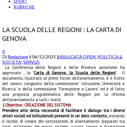
SPORT
RUBRICHE
LA SCUOLA DELLE REGIONI : LA CARTA DI
GENOVA
0
Di
Redazione
il
06/12/2021
BASILICATA OPEN
,
POLITICA &
SOCIETA'
,
SERVIZI
La Conferenza delle Regioni e delle Province autonome ha
approvato , la “
Carta di Genova: la Scuola delle Regioni
”. Il
documento, illustrato al primo forum dell’orientamento, è il frutto
del lavoro congiunto della commissione” Istruzione, Università e
Ricerca” e della commissione “Formazione e Lavoro” ed è di fatto
una proposta programmatica delle Regioni per la riforma
dell’orientamento a tutti i livelli.
1.Obiettivo: CREAZIONE DEL SISTEMA
Prendere atto della necessità di facilitare il dialogo tra i diversi
attori sociali ed istituzionali presenti in un dato contesto,
evitando
il rischio di creare dei sottosistemi di orientamento (separati tra
loro) all’interno dei macro sistemi: scuola, lavoro e formazione