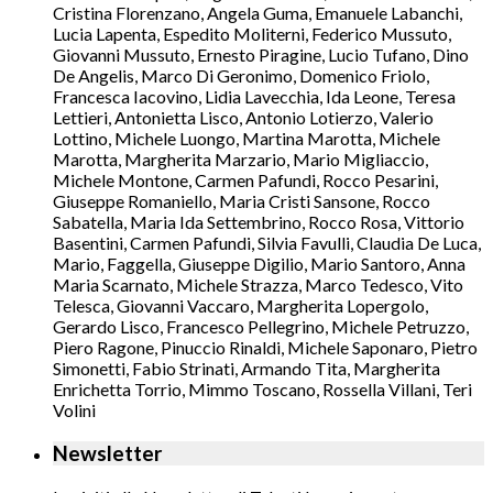
Cristina Florenzano, Angela Guma, Emanuele Labanchi,
Lucia Lapenta, Espedito Moliterni, Federico Mussuto,
Giovanni Mussuto, Ernesto Piragine, Lucio Tufano, Dino
De Angelis, Marco Di Geronimo, Domenico Friolo,
Francesca Iacovino, Lidia Lavecchia, Ida Leone, Teresa
Lettieri, Antonietta Lisco, Antonio Lotierzo, Valerio
Lottino, Michele Luongo, Martina Marotta, Michele
Marotta, Margherita Marzario, Mario Migliaccio,
Michele Montone, Carmen Pafundi, Rocco Pesarini,
Giuseppe Romaniello, Maria Cristi Sansone, Rocco
Sabatella, Maria Ida Settembrino, Rocco Rosa, Vittorio
Basentini, Carmen Pafundi, Silvia Favulli, Claudia De Luca,
Mario, Faggella, Giuseppe Digilio, Mario Santoro, Anna
Maria Scarnato, Michele Strazza, Marco Tedesco, Vito
Telesca, Giovanni Vaccaro, Margherita Lopergolo,
Gerardo Lisco, Francesco Pellegrino, Michele Petruzzo,
Piero Ragone, Pinuccio Rinaldi, Michele Saponaro, Pietro
Simonetti, Fabio Strinati, Armando Tita, Margherita
Enrichetta Torrio, Mimmo Toscano, Rossella Villani, Teri
Volini
Newsletter