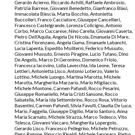
Gerardo Acierno, Riccardo Achilli, Raffaele Ambrosio,
Patrizia Barrese, Giovanni Benedetto, Gianfranco Blasi,
Immacolata Blescia, Marta Bocchio, Antonietta
Buccolieri, Franco Cacciatore, Giuseppe Cancellieri,
Francesco Castelgrande, Lorenza Colicigno, Antonio
Corbo, Marco Cuccarese, Nino Carella, Giovanni Caserta,
Pietro Dell’Aquila, Angela De Nicola, Emanuela Di Mare,
Cristina Florenzano, Angela Guma, Emanuele Labanchi,
Lucia Lapenta, Espedito Moliterni, Federico Mussuto,
Giovanni Mussuto, Ernesto Piragine, Lucio Tufano, Dino
De Angelis, Marco Di Geronimo, Domenico Friolo,
Francesca Iacovino, Lidia Lavecchia, Ida Leone, Teresa
Lettieri, Antonietta Lisco, Antonio Lotierzo, Valerio
Lottino, Michele Luongo, Martina Marotta, Michele
Marotta, Margherita Marzario, Mario Migliaccio,
Michele Montone, Carmen Pafundi, Rocco Pesarini,
Giuseppe Romaniello, Maria Cristi Sansone, Rocco
Sabatella, Maria Ida Settembrino, Rocco Rosa, Vittorio
Basentini, Carmen Pafundi, Silvia Favulli, Claudia De Luca,
Mario, Faggella, Giuseppe Digilio, Mario Santoro, Anna
Maria Scarnato, Michele Strazza, Marco Tedesco, Vito
Telesca, Giovanni Vaccaro, Margherita Lopergolo,
Gerardo Lisco, Francesco Pellegrino, Michele Petruzzo,
Piero Ragone, Pinuccio Rinaldi, Michele Saponaro, Pietro