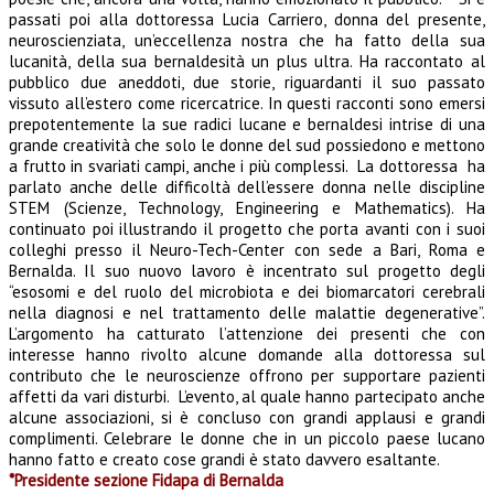
passati poi alla dottoressa Lucia Carriero, donna del presente,
neuroscienziata, un’eccellenza nostra che ha fatto della sua
lucanità, della sua bernaldesità un plus ultra. Ha raccontato al
pubblico due aneddoti, due storie, riguardanti il suo passato
vissuto all’estero come ricercatrice. In questi racconti sono emersi
prepotentemente la sue radici lucane e bernaldesi intrise di una
grande creatività che solo le donne del sud possiedono e mettono
a frutto in svariati campi, anche i più complessi. La dottoressa ha
parlato anche delle difficoltà dell’essere donna nelle discipline
STEM (Scienze, Technology, Engineering e Mathematics). Ha
continuato poi illustrando il progetto che porta avanti con i suoi
colleghi presso il Neuro-Tech-Center con sede a Bari, Roma e
Bernalda. Il suo nuovo lavoro è incentrato sul progetto degli
“esosomi e del ruolo del microbiota e dei biomarcatori cerebrali
nella diagnosi e nel trattamento delle malattie degenerative”.
L’argomento ha catturato l’attenzione dei presenti che con
interesse hanno rivolto alcune domande alla dottoressa sul
contributo che le neuroscienze offrono per supportare pazienti
affetti da vari disturbi. L’evento, al quale hanno partecipato anche
alcune associazioni, si è concluso con grandi applausi e grandi
complimenti. Celebrare le donne che in un piccolo paese lucano
hanno fatto e creato cose grandi è stato davvero esaltante.
*Presidente sezione Fidapa di Bernalda