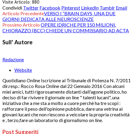
Visite Articolo:
880
Condividi
Twitter
Facebook
Pinterest
LinkedIn
Tumblr
Email
Articolo Precedente
VERSO I “BRAIN DAYS, UNA DUE
GIORNI DEDICATA ALLE NEUROSCIENZE
Prossimo Articolo
OPERE IDRICHE PER 150 MILIONI.
CHIORAZZO (BCC) CHIEDE UN COMMISSARIO AD ACTA
Sull' Autore
Redazione
Website
Quotidiano Online Iscrizione al Tribunale di Potenza N. 7/2011
dir.resp.: Rocco Rosa Online dal 22 Gennaio 2016 Con alcuni
miei amici, tutti rigorosamente distanti dall'agone politico, ho
deciso di far rivivere il giornale on line " talenti lucani", una
iniziativa che a me sta a molto a cuore perchè ha tre scopi :
rafforzare il peso dell'opinione pubblica, dare una vetrina ai
giovani lucani che non riescono a veicolare la propria creatività
e , terzo,fare un laboratorio di giornalismo on line.
Post Suggeriti