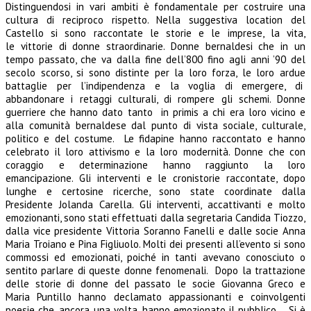
Distinguendosi in vari ambiti è fondamentale per costruire una
cultura di reciproco rispetto. Nella suggestiva location del
Castello si sono raccontate le storie e le imprese, la vita,
le vittorie di donne straordinarie. Donne bernaldesi che in un
tempo passato, che va dalla fine dell’800 fino agli anni ’90 del
secolo scorso, si sono distinte per la loro forza, le loro ardue
battaglie per l’indipendenza e la voglia di emergere, di
abbandonare i retaggi culturali, di rompere gli schemi. Donne
guerriere che hanno dato tanto in primis a chi era loro vicino e
alla comunità bernaldese dal punto di vista sociale, culturale,
politico e del costume. Le fidapine hanno raccontato e hanno
celebrato il loro attivismo e la loro modernità. Donne che con
coraggio e determinazione hanno raggiunto la loro
emancipazione. Gli interventi e le cronistorie raccontate, dopo
lunghe e certosine ricerche, sono state coordinate dalla
Presidente Jolanda Carella. Gli interventi, accattivanti e molto
emozionanti, sono stati effettuati dalla segretaria Candida Tiozzo,
dalla vice presidente Vittoria Soranno Fanelli e dalle socie Anna
Maria Troiano e Pina Figliuolo. Molti dei presenti all’evento si sono
commossi ed emozionati, poiché in tanti avevano conosciuto o
sentito parlare di queste donne fenomenali. Dopo la trattazione
delle storie di donne del passato le socie Giovanna Greco e
Maria Puntillo hanno declamato appassionanti e coinvolgenti
poesie che, ancora una volta, hanno emozionato il pubblico. Si è