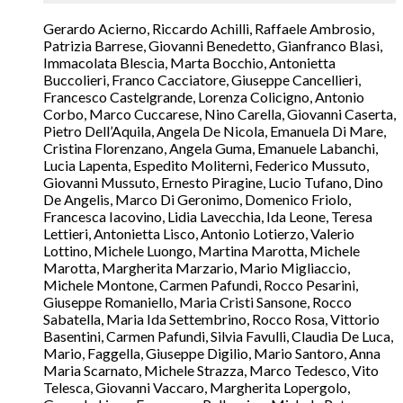
Gerardo Acierno, Riccardo Achilli, Raffaele Ambrosio,
Patrizia Barrese, Giovanni Benedetto, Gianfranco Blasi,
Immacolata Blescia, Marta Bocchio, Antonietta
Buccolieri, Franco Cacciatore, Giuseppe Cancellieri,
Francesco Castelgrande, Lorenza Colicigno, Antonio
Corbo, Marco Cuccarese, Nino Carella, Giovanni Caserta,
Pietro Dell’Aquila, Angela De Nicola, Emanuela Di Mare,
Cristina Florenzano, Angela Guma, Emanuele Labanchi,
Lucia Lapenta, Espedito Moliterni, Federico Mussuto,
Giovanni Mussuto, Ernesto Piragine, Lucio Tufano, Dino
De Angelis, Marco Di Geronimo, Domenico Friolo,
Francesca Iacovino, Lidia Lavecchia, Ida Leone, Teresa
Lettieri, Antonietta Lisco, Antonio Lotierzo, Valerio
Lottino, Michele Luongo, Martina Marotta, Michele
Marotta, Margherita Marzario, Mario Migliaccio,
Michele Montone, Carmen Pafundi, Rocco Pesarini,
Giuseppe Romaniello, Maria Cristi Sansone, Rocco
Sabatella, Maria Ida Settembrino, Rocco Rosa, Vittorio
Basentini, Carmen Pafundi, Silvia Favulli, Claudia De Luca,
Mario, Faggella, Giuseppe Digilio, Mario Santoro, Anna
Maria Scarnato, Michele Strazza, Marco Tedesco, Vito
Telesca, Giovanni Vaccaro, Margherita Lopergolo,