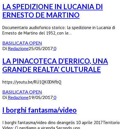
LA SPEDIZIONE IN LUCANIA DI
ERNESTO DE MARTINO
Documentario audiofonico storico: la spedizione in Lucania di
Ernesto de Martino del 1952, con le…
BASILICATA OPEN
Di
Redazione
25/05/2017
0
LA PINACOTECA D’ERRICO, UNA
GRANDE REALTA’ CULTURALE
https://youtu.be/RU1QK0DNfbQ
BASILICATA OPEN
Di
Redazione
19/05/2017
0
I borghi fantasma/video
I borghi fantasma/video dino deangelis 10 aprile 2017Territorio
Video: Ci perdiamo a vicenda Secondo uno…