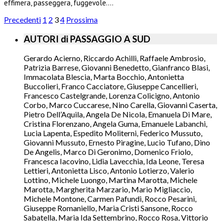
effimera, passeggera, fuggevole.…
Precedenti
1
2
3
4
Prossima
AUTORI di PASSAGGIO A SUD
Gerardo Acierno, Riccardo Achilli, Raffaele Ambrosio,
Patrizia Barrese, Giovanni Benedetto, Gianfranco Blasi,
Immacolata Blescia, Marta Bocchio, Antonietta
Buccolieri, Franco Cacciatore, Giuseppe Cancellieri,
Francesco Castelgrande, Lorenza Colicigno, Antonio
Corbo, Marco Cuccarese, Nino Carella, Giovanni Caserta,
Pietro Dell’Aquila, Angela De Nicola, Emanuela Di Mare,
Cristina Florenzano, Angela Guma, Emanuele Labanchi,
Lucia Lapenta, Espedito Moliterni, Federico Mussuto,
Giovanni Mussuto, Ernesto Piragine, Lucio Tufano, Dino
De Angelis, Marco Di Geronimo, Domenico Friolo,
Francesca Iacovino, Lidia Lavecchia, Ida Leone, Teresa
Lettieri, Antonietta Lisco, Antonio Lotierzo, Valerio
Lottino, Michele Luongo, Martina Marotta, Michele
Marotta, Margherita Marzario, Mario Migliaccio,
Michele Montone, Carmen Pafundi, Rocco Pesarini,
Giuseppe Romaniello, Maria Cristi Sansone, Rocco
Sabatella, Maria Ida Settembrino, Rocco Rosa, Vittorio