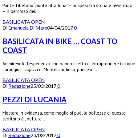
Ponte Tibetano “ponte alla luna” – Sospesi tra storia e avventura
– Il percorso dei…
BASILICATA OPEN
Di
Emanuela Di Mare
04/04/2017
0
BASILICATA IN BIKE … COAST TO
COAST
Ammirevole l’esperienza che hanno scelto di intraprendere i cinque
coraggiosi ragazzi di Montescaglioso, paese in…
BASILICATA OPEN
Di
Redazione
25/03/2017
0
PEZZI DI LUCANIA
Mettere in evidenza, come meglio si può, le bellezze di questo
territorio è , nell’era…
BASILICATA OPEN
Di
Redazione
23/03/2017
0