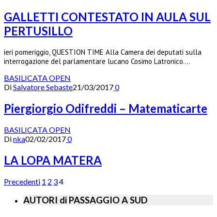
GALLETTI CONTESTATO IN AULA SUL
PERTUSILLO
ieri pomeriggio, QUESTION TIME Alla Camera dei deputati sulla
interrogazione del parlamentare lucano Cosimo Latronico.…
BASILICATA OPEN
Di
Salvatore Sebaste
21/03/2017
0
Piergiorgio Odifreddi – Matematicarte
BASILICATA OPEN
Di
nka
02/02/2017
0
LA LOPA MATERA
Precedenti
1
2
3
4
AUTORI di PASSAGGIO A SUD