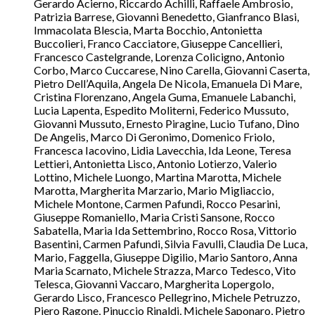
Gerardo Acierno, Riccardo Achilli, Raffaele Ambrosio,
Patrizia Barrese, Giovanni Benedetto, Gianfranco Blasi,
Immacolata Blescia, Marta Bocchio, Antonietta
Buccolieri, Franco Cacciatore, Giuseppe Cancellieri,
Francesco Castelgrande, Lorenza Colicigno, Antonio
Corbo, Marco Cuccarese, Nino Carella, Giovanni Caserta,
Pietro Dell’Aquila, Angela De Nicola, Emanuela Di Mare,
Cristina Florenzano, Angela Guma, Emanuele Labanchi,
Lucia Lapenta, Espedito Moliterni, Federico Mussuto,
Giovanni Mussuto, Ernesto Piragine, Lucio Tufano, Dino
De Angelis, Marco Di Geronimo, Domenico Friolo,
Francesca Iacovino, Lidia Lavecchia, Ida Leone, Teresa
Lettieri, Antonietta Lisco, Antonio Lotierzo, Valerio
Lottino, Michele Luongo, Martina Marotta, Michele
Marotta, Margherita Marzario, Mario Migliaccio,
Michele Montone, Carmen Pafundi, Rocco Pesarini,
Giuseppe Romaniello, Maria Cristi Sansone, Rocco
Sabatella, Maria Ida Settembrino, Rocco Rosa, Vittorio
Basentini, Carmen Pafundi, Silvia Favulli, Claudia De Luca,
Mario, Faggella, Giuseppe Digilio, Mario Santoro, Anna
Maria Scarnato, Michele Strazza, Marco Tedesco, Vito
Telesca, Giovanni Vaccaro, Margherita Lopergolo,
Gerardo Lisco, Francesco Pellegrino, Michele Petruzzo,
Piero Ragone, Pinuccio Rinaldi, Michele Saponaro, Pietro