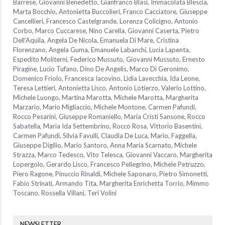
Barrese, Giovanni Benedetto, Gianfranco Blasi, Immacolata Blescia,
Marta Bocchio, Antonietta Buccolieri, Franco Cacciatore, Giuseppe
Cancellieri, Francesco Castelgrande, Lorenza Colicigno, Antonio
Corbo, Marco Cuccarese, Nino Carella, Giovanni Caserta, Pietro
Dell’Aquila, Angela De Nicola, Emanuela Di Mare, Cristina
Florenzano, Angela Guma, Emanuele Labanchi, Lucia Lapenta,
Espedito Moliterni, Federico Mussuto, Giovanni Mussuto, Ernesto
Piragine, Lucio Tufano, Dino De Angelis, Marco Di Geronimo,
Domenico Friolo, Francesca Iacovino, Lidia Lavecchia, Ida Leone,
Teresa Lettieri, Antonietta Lisco, Antonio Lotierzo, Valerio Lottino,
Michele Luongo, Martina Marotta, Michele Marotta, Margherita
Marzario, Mario Migliaccio, Michele Montone, Carmen Pafundi,
Rocco Pesarini, Giuseppe Romaniello, Maria Cristi Sansone, Rocco
Sabatella, Maria Ida Settembrino, Rocco Rosa, Vittorio Basentini,
Carmen Pafundi, Silvia Favulli, Claudia De Luca, Mario, Faggella,
Giuseppe Digilio, Mario Santoro, Anna Maria Scarnato, Michele
Strazza, Marco Tedesco, Vito Telesca, Giovanni Vaccaro, Margherita
Lopergolo, Gerardo Lisco, Francesco Pellegrino, Michele Petruzzo,
Piero Ragone, Pinuccio Rinaldi, Michele Saponaro, Pietro Simonetti,
Fabio Strinati, Armando Tita, Margherita Enrichetta Torrio, Mimmo
Toscano, Rossella Villani, Teri Volini
NEWSLETTER