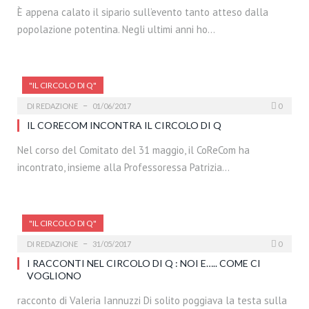
È appena calato il sipario sull’evento tanto atteso dalla
popolazione potentina. Negli ultimi anni ho…
"IL CIRCOLO DI Q"
DI
REDAZIONE
01/06/2017
0
IL CORECOM INCONTRA IL CIRCOLO DI Q
Nel corso del Comitato del 31 maggio, il CoReCom ha
incontrato, insieme alla Professoressa Patrizia…
"IL CIRCOLO DI Q"
DI
REDAZIONE
31/05/2017
0
I RACCONTI NEL CIRCOLO DI Q : NOI E….. COME CI
VOGLIONO
racconto di Valeria Iannuzzi Di solito poggiava la testa sulla