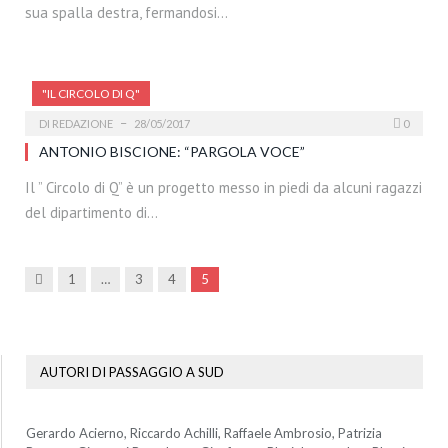
sua spalla destra, fermandosi…
"IL CIRCOLO DI Q"
DI
REDAZIONE
28/05/2017
0
ANTONIO BISCIONE: “PARGOLA VOCE”
Il ” Circolo di Q” è un progetto messo in piedi da alcuni ragazzi
del dipartimento di…
Precedenti
1
…
3
4
5
AUTORI DI PASSAGGIO A SUD
Gerardo Acierno, Riccardo Achilli, Raffaele Ambrosio, Patrizia