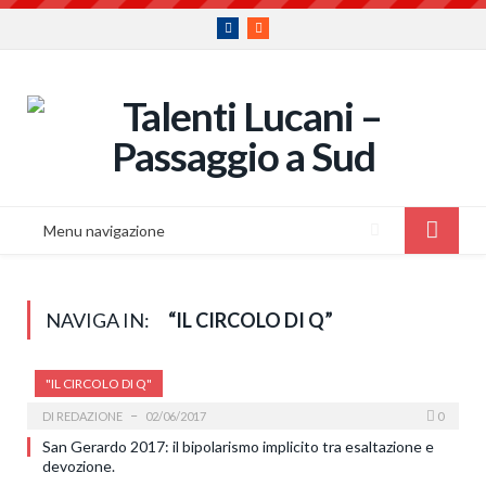
Facebook
RSS
Menu navigazione
NAVIGA IN:
“IL CIRCOLO DI Q”
"IL CIRCOLO DI Q"
DI
REDAZIONE
02/06/2017
0
San Gerardo 2017: il bipolarismo implicito tra esaltazione e
devozione.