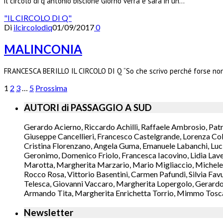
il circolo di q antonio biscione Giorno verrà e sarà in un…
"IL CIRCOLO DI Q"
Di
ilcircolodiq
01/09/2017
0
MALINCONIA
FRANCESCA BERILLO IL CIRCOLO DI Q “So che scrivo perché forse non
1
2
3
…
5
Prossima
AUTORI di PASSAGGIO A SUD
Gerardo Acierno, Riccardo Achilli, Raffaele Ambrosio, Pat
Giuseppe Cancellieri, Francesco Castelgrande, Lorenza Col
Cristina Florenzano, Angela Guma, Emanuele Labanchi, Luci
Geronimo, Domenico Friolo, Francesca Iacovino, Lidia Lavec
Marotta, Margherita Marzario, Mario Migliaccio, Michele 
Rocco Rosa, Vittorio Basentini, Carmen Pafundi, Silvia Fav
Telesca, Giovanni Vaccaro, Margherita Lopergolo, Gerardo L
Armando Tita, Margherita Enrichetta Torrio, Mimmo Toscano
Newsletter