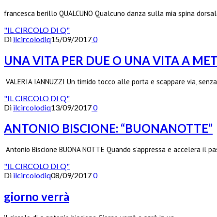
francesca berillo QUALCUNO Qualcuno danza sulla mia spina dorsale 
"IL CIRCOLO DI Q"
Di
ilcircolodiq
15/09/2017
0
UNA VITA PER DUE O UNA VITA A MET
VALERIA IANNUZZI Un timido tocco alle porta e scappare via, senza 
"IL CIRCOLO DI Q"
Di
ilcircolodiq
13/09/2017
0
ANTONIO BISCIONE: “BUONANOTTE”
Antonio Biscione BUONA NOTTE Quando s’appressa e accelera il pass
"IL CIRCOLO DI Q"
Di
ilcircolodiq
08/09/2017
0
giorno verrà