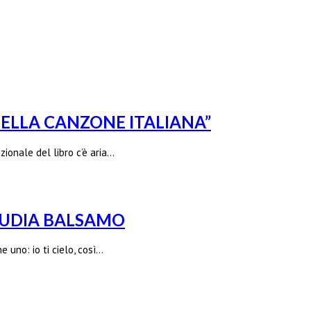
DELLA CANZONE ITALIANA”
ionale del libro c’è aria…
LAUDIA BALSAMO
e uno: io ti cielo, così…