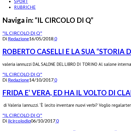
SPORT
RUBRICHE
Naviga in:
“IL CIRCOLO DI Q”
"IL CIRCOLO DI Q"
Di
Redazione
16/05/2018
0
ROBERTO CASELLI E LA SUA “STORIA 
valeria iannuzzi DAL SALONE DEL LIBRO DI TORINO Al salone internaz
"IL CIRCOLO DI Q"
Di
Redazione
14/10/2017
0
FRIDA E’ VERA, ED HA IL VOLTO DI C
di Valeria Iannuzzi. “È lecito inventare nuovi verbi? Voglio regalarten
"IL CIRCOLO DI Q"
Di
ilcircolodiq
06/10/2017
0