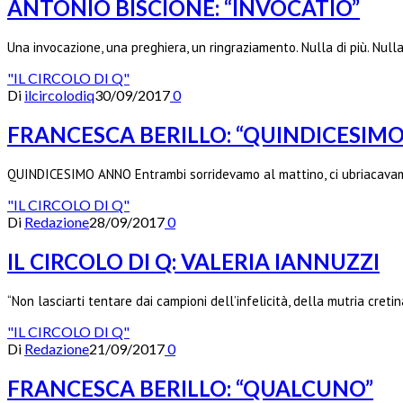
ANTONIO BISCIONE: “INVOCATIO”
Una invocazione, una preghiera, un ringraziamento. Nulla di più. Null
"IL CIRCOLO DI Q"
Di
ilcircolodiq
30/09/2017
0
FRANCESCA BERILLO: “QUINDICESIM
QUINDICESIMO ANNO Entrambi sorridevamo al mattino, ci ubriacavamo
"IL CIRCOLO DI Q"
Di
Redazione
28/09/2017
0
IL CIRCOLO DI Q: VALERIA IANNUZZI
“Non lasciarti tentare dai campioni dell’infelicità, della mutria cretin
"IL CIRCOLO DI Q"
Di
Redazione
21/09/2017
0
FRANCESCA BERILLO: “QUALCUNO”