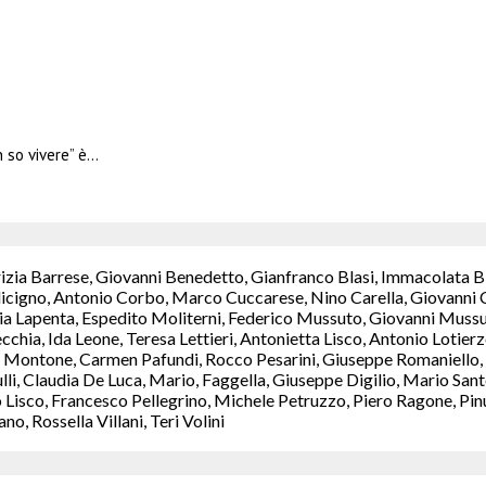
 so vivere” è…
rizia Barrese, Giovanni Benedetto, Gianfranco Blasi, Immacolata B
icigno, Antonio Corbo, Marco Cuccarese, Nino Carella, Giovanni C
a Lapenta, Espedito Moliterni, Federico Mussuto, Giovanni Mussut
chia, Ida Leone, Teresa Lettieri, Antonietta Lisco, Antonio Lotie
Montone, Carmen Pafundi, Rocco Pesarini, Giuseppe Romaniello, M
ulli, Claudia De Luca, Mario, Faggella, Giuseppe Digilio, Mario S
isco, Francesco Pellegrino, Michele Petruzzo, Piero Ragone, Pinuc
, Rossella Villani, Teri Volini