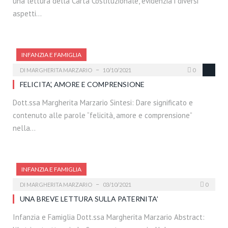
una lettura della Carta Costituzionale, evidenzia i diversi
aspetti…
INFANZIA E FAMIGLIA
DI
MARGHERITA MARZARIO
10/10/2021
0
FELICITA’, AMORE E COMPRENSIONE
Dott.ssa Margherita Marzario Sintesi: Dare significato e
contenuto alle parole “felicità, amore e comprensione”
nella…
INFANZIA E FAMIGLIA
DI
MARGHERITA MARZARIO
03/10/2021
0
UNA BREVE LETTURA SULLA PATERNITA’
Infanzia e Famiglia Dott.ssa Margherita Marzario Abstract: