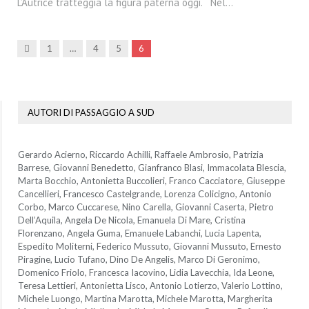
L’Autrice tratteggia la figura paterna oggi. Nel…
Precedenti
1
…
4
5
6
AUTORI DI PASSAGGIO A SUD
Gerardo Acierno, Riccardo Achilli, Raffaele Ambrosio, Patrizia
Barrese, Giovanni Benedetto, Gianfranco Blasi, Immacolata Blescia,
Marta Bocchio, Antonietta Buccolieri, Franco Cacciatore, Giuseppe
Cancellieri, Francesco Castelgrande, Lorenza Colicigno, Antonio
Corbo, Marco Cuccarese, Nino Carella, Giovanni Caserta, Pietro
Dell’Aquila, Angela De Nicola, Emanuela Di Mare, Cristina
Florenzano, Angela Guma, Emanuele Labanchi, Lucia Lapenta,
Espedito Moliterni, Federico Mussuto, Giovanni Mussuto, Ernesto
Piragine, Lucio Tufano, Dino De Angelis, Marco Di Geronimo,
Domenico Friolo, Francesca Iacovino, Lidia Lavecchia, Ida Leone,
Teresa Lettieri, Antonietta Lisco, Antonio Lotierzo, Valerio Lottino,
Michele Luongo, Martina Marotta, Michele Marotta, Margherita