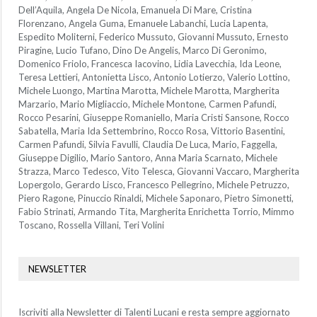
Dell’Aquila, Angela De Nicola, Emanuela Di Mare, Cristina
Florenzano, Angela Guma, Emanuele Labanchi, Lucia Lapenta,
Espedito Moliterni, Federico Mussuto, Giovanni Mussuto, Ernesto
Piragine, Lucio Tufano, Dino De Angelis, Marco Di Geronimo,
Domenico Friolo, Francesca Iacovino, Lidia Lavecchia, Ida Leone,
Teresa Lettieri, Antonietta Lisco, Antonio Lotierzo, Valerio Lottino,
Michele Luongo, Martina Marotta, Michele Marotta, Margherita
Marzario, Mario Migliaccio, Michele Montone, Carmen Pafundi,
Rocco Pesarini, Giuseppe Romaniello, Maria Cristi Sansone, Rocco
Sabatella, Maria Ida Settembrino, Rocco Rosa, Vittorio Basentini,
Carmen Pafundi, Silvia Favulli, Claudia De Luca, Mario, Faggella,
Giuseppe Digilio, Mario Santoro, Anna Maria Scarnato, Michele
Strazza, Marco Tedesco, Vito Telesca, Giovanni Vaccaro, Margherita
Lopergolo, Gerardo Lisco, Francesco Pellegrino, Michele Petruzzo,
Piero Ragone, Pinuccio Rinaldi, Michele Saponaro, Pietro Simonetti,
Fabio Strinati, Armando Tita, Margherita Enrichetta Torrio, Mimmo
Toscano, Rossella Villani, Teri Volini
NEWSLETTER
Iscriviti alla Newsletter di Talenti Lucani e resta sempre aggiornato