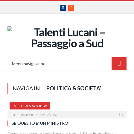
Facebook
RSS
Menu navigazione
NAVIGA IN:
POLITICA & SOCIETA’
POLITICA & SOCIETA'
DI
REDAZIONE
22/12/2016
0
SE QUESTO E’ UN MINISTRO!
Fosse successo in Inghilterra, o negli USA, o in qualsiasi