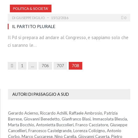
POLITICA & SOCIETA'
DI
GIUSEPPE DIGILIO
15/12/2016
0
IL PARTITO PLURALE
Il Pd si prepara ad andare al Congresso, e sappiamo solo che
ci saranno le…
Precedenti
1
…
706
707
708
AUTORI DI PASSAGGIO A SUD
Gerardo Acierno, Riccardo Achilli, Raffaele Ambrosio, Patrizia
Barrese, Giovanni Benedetto, Gianfranco Blasi, Immacolata Blescia,
Marta Bocchio, Antonietta Buccolieri, Franco Cacciatore, Giuseppe
Cancellieri, Francesco Castelgrande, Lorenza Colicigno, Antonio
Corbo, Marco Cuccarese, Nino Carella, Giovanni Caserta, Pietro