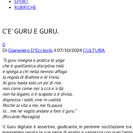
SPORT
RUBRICHE
C’E’ GURU E GURU.
0
Di
Giampiero D'Ecclesiis
il
07/10/2024
CULTURA
“Il guru insegna e pratica lo yoga
che è quell’antica disciplina indù
e spiega a chi nella nevrosi affoga
la regola di Brahma e di Visnù.
Al guru basta solo un po’ di riso
non corre come noi ‘a ccà e ‘a llà
non ha legami, o è scapolo o è diviso,
disprezza i soldi, vive in castità.
Poiché la vita a me, me fa paura
io… me ne voglio andare a fare il guru.”
(Riccardo Pazzaglia)
Il Guru digitale è assertivo, giudicante, in perenne oscillazione tr
magnanimo regala le sue perle di analisi e saggezza con quel tanto 