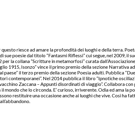
uesto riesce ad amare la profondità dei luoghi e della terra. Poeta 
i sue poesie dal titolo “Fantasmi Riflessi” cui segue, nel 2009, il 
er la collana “Scritture in metamorfosi” curata dall’Associazione c
 luglio 1915, Isonzo” vince il primo premio della sezione Narrativa 
 al paese” il terzo premio della sezione Poesia adulti. Pubblica “D
utori contemporanei”. Nel 2014 pubblica il libro “Ipnotiche oscillaz
vacchino Zaccana – Appunti disordinati di viaggio”. Collabora con g
n il mondo che lo circonda. E’ curioso, irriverente. Odia ed ama la po
ssono restituire una occasione anche ai luoghi che vive. Così ha fatt
e all’abbandono.