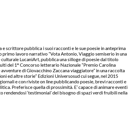
e scrittore pubblica i suoi racconti e le sue poesie in anteprima
suo primo lavoro narrativo “Vota Antonio, Viaggio semiserio in una
ulturale LucaniArt, pubblica una silloge di poesie dal titolo
adulti del 1° Concorso letterario Nazionale “Premio Carolina
ue avventure di Giovacchino Zaccana viaggiatore” in una raccolta
ioni ed altre storie” Edizioni Universosud cui segue, nel 2015
iornali e con riviste on line pubblicando poesie, brevi racconti e
litica. Preferisce quella di prossimità. E’ capace di animare eventi
o rendendosi ‘testimonial’ del bisogno di spazi verdi fruibili nella