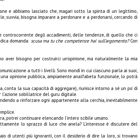
one e abbiamo lasciato che, magari sotto la spinta di un legittimo,
le, suvvia, bisogna imparare a perdonare e a perdonarsi, cercando di
te controcorrente degli accadimenti, delle tendenze, di quello che ci
atidica domanda:
scusa ma tu che competenze hai sull’argomento?
Con
mo aver bisogno per costruirci un’opinione, ma naturalmente la mia
nicazione a tutti i livelli. Sono mondi in cui ciascuno parla ai suoi,
 di una opinione pubblica, ampiamente analfabeta funzionale, lo potrà
conta la sua capacità di aggregare), riunisce intorno a sé un po’ di
’azione sobillatrice del guru digitale.
tendendo a rinforzare ogni appartenente alla cerchia, inevitabilmente
emplice.
ra, potrei continuare elencando l’intero scibile umano.
attamente lo sprazzo di luce che anela? L’interesse è discutere del
o di utenti più ignoranti, con il desiderio di dire la loro, si trovano