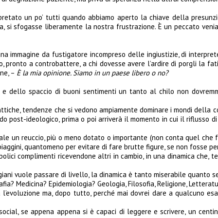
pretato un po’ tutti quando abbiamo aperto la chiave della presunzi
, si sfogasse liberamente la nostra frustrazione. È un peccato venia
una immagine da fustigatore incompreso delle ingiustizie, di interpre
, pronto a controbattere, a chi dovesse avere l’ardire di porgli la f
one, –
È la mia opinione. Siamo in un paese libero o no?
che e dello spaccio di buoni sentimenti un tanto al chilo non dovrem
 tattiche, tendenze che si vedono ampiamente dominare i mondi della comu
o post-ideologico, prima o poi arriverà il momento in cui il riflusso
le un reuccio, più o meno dotato o importante (non conta quel che fa, 
ini, quantomeno per evitare di fare brutte figure, se non fosse per l
rbolici complimenti ricevendone altri in cambio, in una dinamica che, 
iani vuole passare di livello, la dinamica è tanto miserabile quanto s
ia? Medicina? Epidemiologia? Geologia, Filosofia, Religione, Letteratu
a l’evoluzione ma, dopo tutto, perché mai dovrei dare a qualcuno es
social, se appena appena si è capaci di leggere e scrivere, un centinai