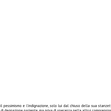
a il pessimismo e l’indignazione, solo lui dal chiuso della sua stanz
di degnazione paziente, ma priva di speranza nella altrui comprensio