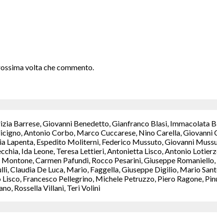
 prossima volta che commento.
rizia Barrese, Giovanni Benedetto, Gianfranco Blasi, Immacolata B
icigno, Antonio Corbo, Marco Cuccarese, Nino Carella, Giovanni C
a Lapenta, Espedito Moliterni, Federico Mussuto, Giovanni Mussut
chia, Ida Leone, Teresa Lettieri, Antonietta Lisco, Antonio Lotie
Montone, Carmen Pafundi, Rocco Pesarini, Giuseppe Romaniello, M
ulli, Claudia De Luca, Mario, Faggella, Giuseppe Digilio, Mario S
isco, Francesco Pellegrino, Michele Petruzzo, Piero Ragone, Pinuc
, Rossella Villani, Teri Volini