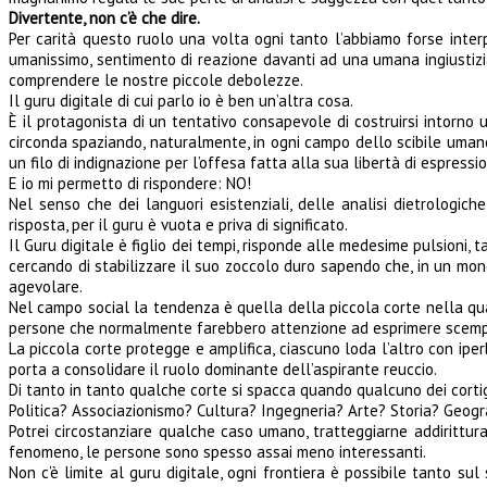
Divertente, non c’è che dire.
Per carità questo ruolo una volta ogni tanto l’abbiamo forse inter
umanissimo, sentimento di reazione davanti ad una umana ingiustizia
comprendere le nostre piccole debolezze.
Il guru digitale di cui parlo io è ben un’altra cosa.
È il protagonista di un tentativo consapevole di costruirsi intorno 
circonda spaziando, naturalmente, in ogni campo dello scibile umano
un filo di indignazione per l’offesa fatta alla sua libertà di espressi
E io mi permetto di rispondere: NO!
Nel senso che dei languori esistenziali, delle analisi dietrologi
risposta, per il guru è vuota e priva di significato.
Il Guru digitale è figlio dei tempi, risponde alle medesime pulsioni,
cercando di stabilizzare il suo zoccolo duro sapendo che, in un mond
agevolare.
Nel campo social la tendenza è quella della piccola corte nella qua
persone che normalmente farebbero attenzione ad esprimere scempiagg
La piccola corte protegge e amplifica, ciascuno loda l’altro con ipe
porta a consolidare il ruolo dominante dell’aspirante reuccio.
Di tanto in tanto qualche corte si spacca quando qualcuno dei cortig
Politica? Associazionismo? Cultura? Ingegneria? Arte? Storia? Geograf
Potrei circostanziare qualche caso umano, tratteggiarne addirittur
fenomeno, le persone sono spesso assai meno interessanti.
Non c’è limite al guru digitale, ogni frontiera è possibile tanto sul 