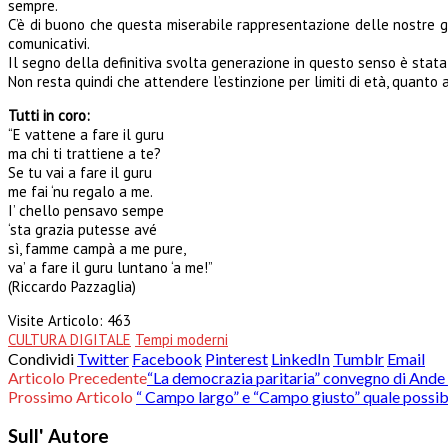
sempre.
C’è di buono che questa miserabile rappresentazione delle nostre ge
comunicativi.
Il segno della definitiva svolta generazione in questo senso è stata 
Non resta quindi che attendere l’estinzione per limiti di età, quanto 
Tutti in coro:
“E vattene a fare il guru
ma chi ti trattiene a te?
Se tu vai a fare il guru
me fai ‘nu regalo a me.
I’ chello pensavo sempe
‘sta grazia putesse avé
sì, famme campà a me pure,
va’ a fare il guru luntano ‘a me!”
(Riccardo Pazzaglia)
Visite Articolo:
463
CULTURA DIGITALE
Tempi moderni
Condividi
Twitter
Facebook
Pinterest
LinkedIn
Tumblr
Email
Articolo Precedente
“La democrazia paritaria” convegno di Ande e
Prossimo Articolo
“ Campo largo” e “Campo giusto” quale possibi
Sull' Autore