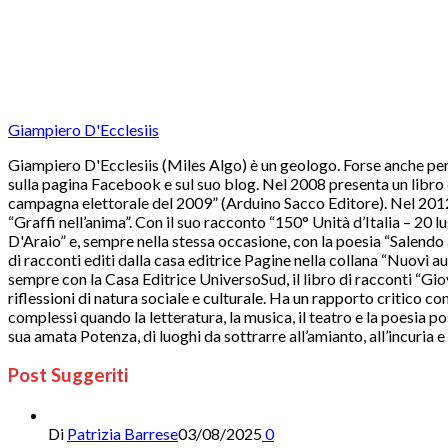
Giampiero D'Ecclesiis
Giampiero D'Ecclesiis (Miles Algo) è un geologo. Forse anche per q
sulla pagina Facebook e sul suo blog. Nel 2008 presenta un libro d
campagna elettorale del 2009” (Arduino Sacco Editore). Nel 2012 p
“Graffi nell’anima”. Con il suo racconto “150° Unità d’Italia – 20
D'Araio” e, sempre nella stessa occasione, con la poesia “Salendo
di racconti editi dalla casa editrice Pagine nella collana “Nuovi a
sempre con la Casa Editrice UniversoSud, il libro di racconti “Gio
riflessioni di natura sociale e culturale. Ha un rapporto critico co
complessi quando la letteratura, la musica, il teatro e la poesia po
sua amata Potenza, di luoghi da sottrarre all’amianto, all’incuria 
Post Suggeriti
Di
Patrizia Barrese
03/08/2025
0