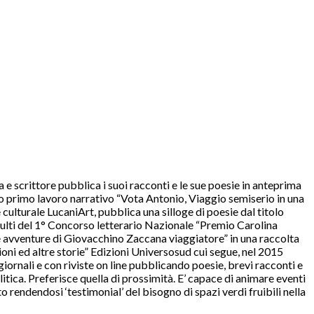
e scrittore pubblica i suoi racconti e le sue poesie in anteprima
suo primo lavoro narrativo “Vota Antonio, Viaggio semiserio in una
ulturale LucaniArt, pubblica una silloge di poesie dal titolo
adulti del 1° Concorso letterario Nazionale “Premio Carolina
ue avventure di Giovacchino Zaccana viaggiatore” in una raccolta
ioni ed altre storie” Edizioni Universosud cui segue, nel 2015
iornali e con riviste on line pubblicando poesie, brevi racconti e
litica. Preferisce quella di prossimità. E’ capace di animare eventi
o rendendosi ‘testimonial’ del bisogno di spazi verdi fruibili nella