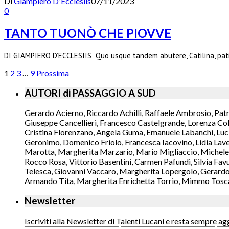
Di
Giampiero D'Ecclesiis
07/11/2023
0
TANTO TUONÒ CHE PIOVVE
DI GIAMPIERO D’ECCLESIIS Quo usque tandem abutere, Catilina, pati
1
2
3
…
9
Prossima
AUTORI di PASSAGGIO A SUD
Gerardo Acierno, Riccardo Achilli, Raffaele Ambrosio, Pat
Giuseppe Cancellieri, Francesco Castelgrande, Lorenza Col
Cristina Florenzano, Angela Guma, Emanuele Labanchi, Luci
Geronimo, Domenico Friolo, Francesca Iacovino, Lidia Lavec
Marotta, Margherita Marzario, Mario Migliaccio, Michele 
Rocco Rosa, Vittorio Basentini, Carmen Pafundi, Silvia Fav
Telesca, Giovanni Vaccaro, Margherita Lopergolo, Gerardo L
Armando Tita, Margherita Enrichetta Torrio, Mimmo Toscano
Newsletter
Iscriviti alla Newsletter di Talenti Lucani e resta sempre ag