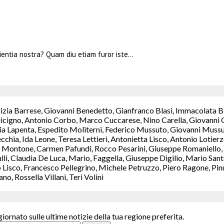
entia nostra? Quam diu etiam furor iste…
rizia Barrese, Giovanni Benedetto, Gianfranco Blasi, Immacolata B
icigno, Antonio Corbo, Marco Cuccarese, Nino Carella, Giovanni C
a Lapenta, Espedito Moliterni, Federico Mussuto, Giovanni Mussut
chia, Ida Leone, Teresa Lettieri, Antonietta Lisco, Antonio Lotie
Montone, Carmen Pafundi, Rocco Pesarini, Giuseppe Romaniello, M
ulli, Claudia De Luca, Mario, Faggella, Giuseppe Digilio, Mario S
isco, Francesco Pellegrino, Michele Petruzzo, Piero Ragone, Pinuc
, Rossella Villani, Teri Volini
giornato sulle ultime notizie della tua regione preferita.