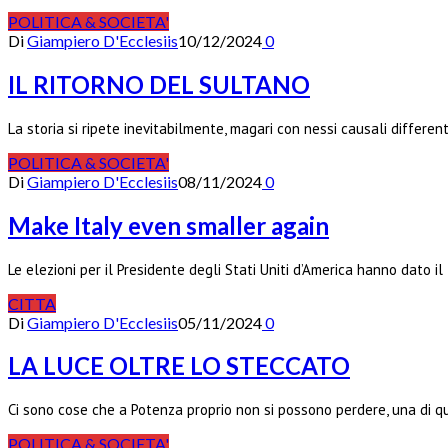
POLITICA & SOCIETA'
Di
Giampiero D'Ecclesiis
10/12/2024
0
IL RITORNO DEL SULTANO
La storia si ripete inevitabilmente, magari con nessi causali differen
POLITICA & SOCIETA'
Di
Giampiero D'Ecclesiis
08/11/2024
0
Make Italy even smaller again
Le elezioni per il Presidente degli Stati Uniti d’America hanno dato i
CITTA
Di
Giampiero D'Ecclesiis
05/11/2024
0
LA LUCE OLTRE LO STECCATO
Ci sono cose che a Potenza proprio non si possono perdere, una di 
POLITICA & SOCIETA'