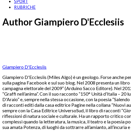
SPORT
RUBRICHE
Author
Giampiero D'Ecclesiis
Giampiero D'Ecclesiis
Giampiero D'Ecclesiis (Miles Algo) è un geologo. Forse anche per q
sulla pagina Facebook e sul suo blog. Nel 2008 presenta un libro d
campagna elettorale del 2009” (Arduino Sacco Editore). Nel 2012 p
“Graffi nell’anima”. Con il suo racconto “150° Unità d’Italia – 20
D'Araio” e, sempre nella stessa occasione, con la poesia “Salendo
di racconti editi dalla casa editrice Pagine nella collana “Nuovi a
sempre con la Casa Editrice UniversoSud, il libro di racconti “Gio
riflessioni di natura sociale e culturale. Ha un rapporto critico co
complessi quando la letteratura, la musica, il teatro e la poesia po
sua amata Potenza, di luoghi da sottrarre all’amianto, all’incuria 