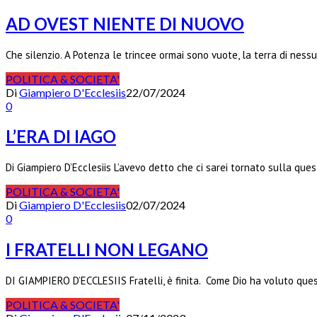
AD OVEST NIENTE DI NUOVO
Che silenzio. A Potenza le trincee ormai sono vuote, la terra di nes
POLITICA & SOCIETA'
Di
Giampiero D'Ecclesiis
22/07/2024
0
L’ERA DI IAGO
Di Giampiero D’Ecclesiis L’avevo detto che ci sarei tornato sulla qu
POLITICA & SOCIETA'
Di
Giampiero D'Ecclesiis
02/07/2024
0
I FRATELLI NON LEGANO
DI GIAMPIERO D’ECCLESIIS Fratelli, è finita. Come Dio ha voluto qu
POLITICA & SOCIETA'