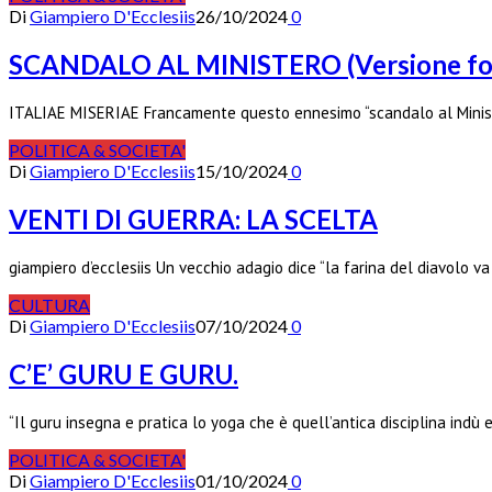
Di
Giampiero D'Ecclesiis
26/10/2024
0
SCANDALO AL MINISTERO (Versione fo
ITALIAE MISERIAE Francamente questo ennesimo “scandalo al Ministe
POLITICA & SOCIETA'
Di
Giampiero D'Ecclesiis
15/10/2024
0
VENTI DI GUERRA: LA SCELTA
giampiero d’ecclesiis Un vecchio adagio dice “la farina del diavolo va
CULTURA
Di
Giampiero D'Ecclesiis
07/10/2024
0
C’E’ GURU E GURU.
“Il guru insegna e pratica lo yoga che è quell’antica disciplina indù
POLITICA & SOCIETA'
Di
Giampiero D'Ecclesiis
01/10/2024
0