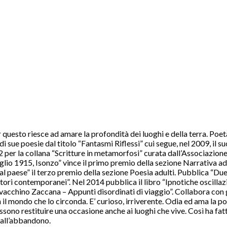
uesto riesce ad amare la profondità dei luoghi e della terra. Poeta 
i sue poesie dal titolo “Fantasmi Riflessi” cui segue, nel 2009, il 
er la collana “Scritture in metamorfosi” curata dall’Associazione c
 luglio 1915, Isonzo” vince il primo premio della sezione Narrativa 
 al paese” il terzo premio della sezione Poesia adulti. Pubblica “D
utori contemporanei”. Nel 2014 pubblica il libro “Ipnotiche oscillaz
vacchino Zaccana – Appunti disordinati di viaggio”. Collabora con g
n il mondo che lo circonda. E’ curioso, irriverente. Odia ed ama la po
ssono restituire una occasione anche ai luoghi che vive. Così ha fatt
e all’abbandono.