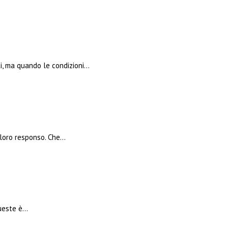
ti, ma quando le condizioni…
l loro responso. Che…
queste è…