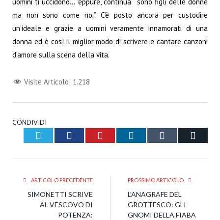
uomini ti uccidono… ”eppure, continua “ sono figli delle donne
ma non sono come noi”. C’è posto ancora per custodire
un’ideale e grazie a uomini veramente innamorati di una
donna ed è così il miglior modo di scrivere e cantare canzoni
d’amore sulla scena della vita.
Visite Articolo:
1.218
CONDIVIDI
Twitter
Facebook
Pinterest
LinkedIn
Tumblr
Email
ARTICOLO PRECEDENTE
PROSSIMO ARTICOLO
SIMONETTI SCRIVE
L’ANAGRAFE DEL
AL VESCOVO DI
GROTTESCO: GLI
POTENZA:
GNOMI DELLA FIABA