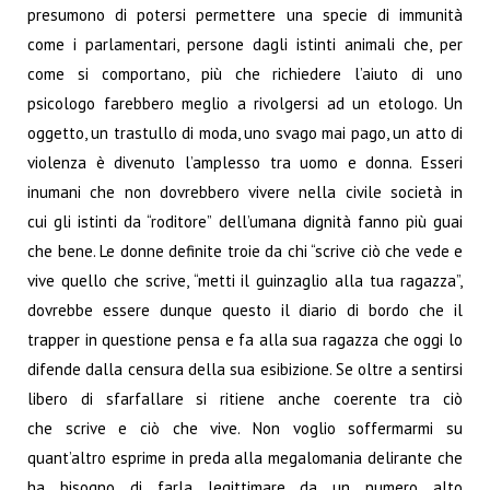
presumono di potersi permettere una specie di immunità
come i parlamentari, persone dagli istinti animali che, per
come si comportano, più che richiedere l’aiuto di uno
psicologo farebbero meglio a rivolgersi ad un etologo. Un
oggetto, un trastullo di moda, uno svago mai pago, un atto di
violenza è divenuto l’amplesso tra uomo e donna. Esseri
inumani che non dovrebbero vivere nella civile società in
cui gli istinti da “roditore” dell’umana dignità fanno più guai
che bene. Le donne definite troie da chi “scrive ciò che vede e
vive quello che scrive, “metti il guinzaglio alla tua ragazza”,
dovrebbe essere dunque questo il diario di bordo che il
trapper in questione pensa e fa alla sua ragazza che oggi lo
difende dalla censura della sua esibizione. Se oltre a sentirsi
libero di sfarfallare si ritiene anche coerente tra ciò
che scrive e ciò che vive. Non voglio soffermarmi su
quant’altro esprime in preda alla megalomania delirante che
ha bisogno di farla legittimare da un numero alto