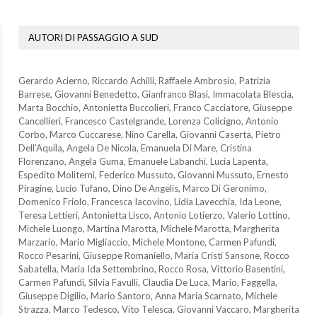
AUTORI DI PASSAGGIO A SUD
Gerardo Acierno, Riccardo Achilli, Raffaele Ambrosio, Patrizia
Barrese, Giovanni Benedetto, Gianfranco Blasi, Immacolata Blescia,
Marta Bocchio, Antonietta Buccolieri, Franco Cacciatore, Giuseppe
Cancellieri, Francesco Castelgrande, Lorenza Colicigno, Antonio
Corbo, Marco Cuccarese, Nino Carella, Giovanni Caserta, Pietro
Dell’Aquila, Angela De Nicola, Emanuela Di Mare, Cristina
Florenzano, Angela Guma, Emanuele Labanchi, Lucia Lapenta,
Espedito Moliterni, Federico Mussuto, Giovanni Mussuto, Ernesto
Piragine, Lucio Tufano, Dino De Angelis, Marco Di Geronimo,
Domenico Friolo, Francesca Iacovino, Lidia Lavecchia, Ida Leone,
Teresa Lettieri, Antonietta Lisco, Antonio Lotierzo, Valerio Lottino,
Michele Luongo, Martina Marotta, Michele Marotta, Margherita
Marzario, Mario Migliaccio, Michele Montone, Carmen Pafundi,
Rocco Pesarini, Giuseppe Romaniello, Maria Cristi Sansone, Rocco
Sabatella, Maria Ida Settembrino, Rocco Rosa, Vittorio Basentini,
Carmen Pafundi, Silvia Favulli, Claudia De Luca, Mario, Faggella,
Giuseppe Digilio, Mario Santoro, Anna Maria Scarnato, Michele
Strazza, Marco Tedesco, Vito Telesca, Giovanni Vaccaro, Margherita