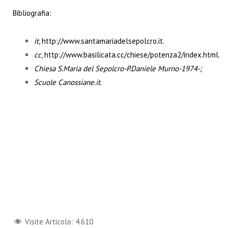
Bibliografia:
it
,
http://www.santamariadelsepolcro.it
.
cc
,
http://www.basilicata.cc/chiese/potenza2/index.html
.
Chiesa S.Maria del Sepolcro-P.Daniele Murno-1974-;
Scuole Canossiane.it.
Visite Articolo:
4.610