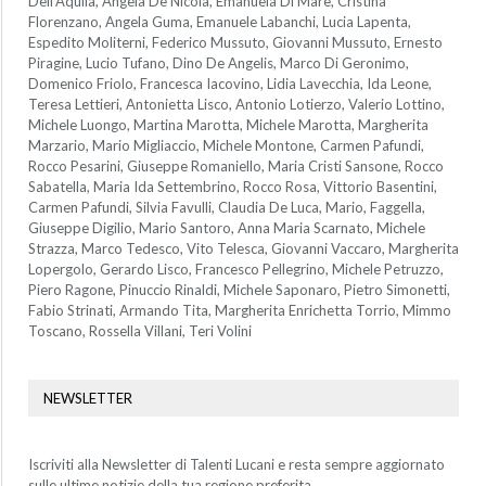
Dell’Aquila, Angela De Nicola, Emanuela Di Mare, Cristina
Florenzano, Angela Guma, Emanuele Labanchi, Lucia Lapenta,
Espedito Moliterni, Federico Mussuto, Giovanni Mussuto, Ernesto
Piragine, Lucio Tufano, Dino De Angelis, Marco Di Geronimo,
Domenico Friolo, Francesca Iacovino, Lidia Lavecchia, Ida Leone,
Teresa Lettieri, Antonietta Lisco, Antonio Lotierzo, Valerio Lottino,
Michele Luongo, Martina Marotta, Michele Marotta, Margherita
Marzario, Mario Migliaccio, Michele Montone, Carmen Pafundi,
Rocco Pesarini, Giuseppe Romaniello, Maria Cristi Sansone, Rocco
Sabatella, Maria Ida Settembrino, Rocco Rosa, Vittorio Basentini,
Carmen Pafundi, Silvia Favulli, Claudia De Luca, Mario, Faggella,
Giuseppe Digilio, Mario Santoro, Anna Maria Scarnato, Michele
Strazza, Marco Tedesco, Vito Telesca, Giovanni Vaccaro, Margherita
Lopergolo, Gerardo Lisco, Francesco Pellegrino, Michele Petruzzo,
Piero Ragone, Pinuccio Rinaldi, Michele Saponaro, Pietro Simonetti,
Fabio Strinati, Armando Tita, Margherita Enrichetta Torrio, Mimmo
Toscano, Rossella Villani, Teri Volini
NEWSLETTER
Iscriviti alla Newsletter di Talenti Lucani e resta sempre aggiornato
sulle ultime notizie della tua regione preferita.