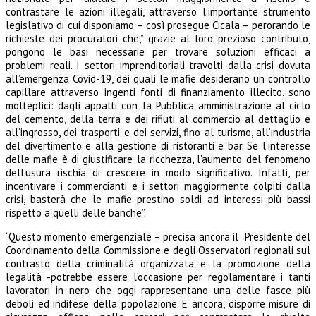
contrastare le azioni illegali, attraverso l’importante strumento
legislativo di cui disponiamo – così prosegue Cicala – perorando le
richieste dei procuratori che,” grazie al loro prezioso contributo,
pongono le basi necessarie per trovare soluzioni efficaci a
problemi reali. I settori imprenditoriali travolti dalla crisi dovuta
all’emergenza Covid-19, dei quali le mafie desiderano un controllo
capillare attraverso ingenti fonti di finanziamento illecito, sono
molteplici: dagli appalti con la Pubblica amministrazione al ciclo
del cemento, della terra e dei rifiuti al commercio al dettaglio e
all’ingrosso, dei trasporti e dei servizi, fino al turismo, all’industria
del divertimento e alla gestione di ristoranti e bar. Se l’interesse
delle mafie è di giustificare la ricchezza, l’aumento del fenomeno
dell’usura rischia di crescere in modo significativo. Infatti, per
incentivare i commercianti e i settori maggiormente colpiti dalla
crisi, basterà che le mafie prestino soldi ad interessi più bassi
rispetto a quelli delle banche”.
“Questo momento emergenziale – precisa ancora il Presidente del
Coordinamento della Commissione e degli Osservatori regionali sul
contrasto della criminalità organizzata e la promozione della
legalità -potrebbe essere l’occasione per regolamentare i tanti
lavoratori in nero che oggi rappresentano una delle fasce più
deboli ed indifese della popolazione. E ancora, disporre misure di