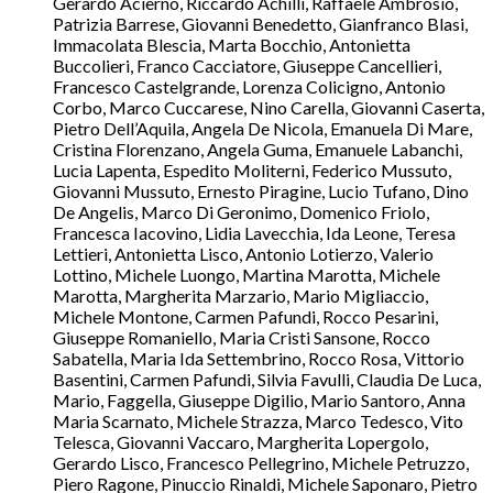
Gerardo Acierno, Riccardo Achilli, Raffaele Ambrosio,
Patrizia Barrese, Giovanni Benedetto, Gianfranco Blasi,
Immacolata Blescia, Marta Bocchio, Antonietta
Buccolieri, Franco Cacciatore, Giuseppe Cancellieri,
Francesco Castelgrande, Lorenza Colicigno, Antonio
Corbo, Marco Cuccarese, Nino Carella, Giovanni Caserta,
Pietro Dell’Aquila, Angela De Nicola, Emanuela Di Mare,
Cristina Florenzano, Angela Guma, Emanuele Labanchi,
Lucia Lapenta, Espedito Moliterni, Federico Mussuto,
Giovanni Mussuto, Ernesto Piragine, Lucio Tufano, Dino
De Angelis, Marco Di Geronimo, Domenico Friolo,
Francesca Iacovino, Lidia Lavecchia, Ida Leone, Teresa
Lettieri, Antonietta Lisco, Antonio Lotierzo, Valerio
Lottino, Michele Luongo, Martina Marotta, Michele
Marotta, Margherita Marzario, Mario Migliaccio,
Michele Montone, Carmen Pafundi, Rocco Pesarini,
Giuseppe Romaniello, Maria Cristi Sansone, Rocco
Sabatella, Maria Ida Settembrino, Rocco Rosa, Vittorio
Basentini, Carmen Pafundi, Silvia Favulli, Claudia De Luca,
Mario, Faggella, Giuseppe Digilio, Mario Santoro, Anna
Maria Scarnato, Michele Strazza, Marco Tedesco, Vito
Telesca, Giovanni Vaccaro, Margherita Lopergolo,
Gerardo Lisco, Francesco Pellegrino, Michele Petruzzo,
Piero Ragone, Pinuccio Rinaldi, Michele Saponaro, Pietro