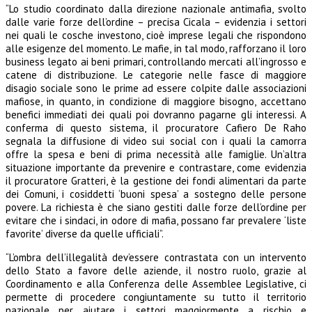
“Lo studio coordinato dalla direzione nazionale antimafia, svolto
dalle varie forze dell’ordine – precisa Cicala – evidenzia i settori
nei quali le cosche investono, cioè imprese legali che rispondono
alle esigenze del momento. Le mafie, in tal modo, rafforzano il loro
business legato ai beni primari, controllando mercati all’ingrosso e
catene di distribuzione. Le categorie nelle fasce di maggiore
disagio sociale sono le prime ad essere colpite dalle associazioni
mafiose, in quanto, in condizione di maggiore bisogno, accettano
benefici immediati dei quali poi dovranno pagarne gli interessi. A
conferma di questo sistema, il procuratore Cafiero De Raho
segnala la diffusione di video sui social con i quali la camorra
offre la spesa e beni di prima necessità alle famiglie. Un’altra
situazione importante da prevenire e contrastare, come evidenzia
il procuratore Gratteri, è la gestione dei fondi alimentari da parte
dei Comuni, i cosiddetti ‘buoni spesa’ a sostegno delle persone
povere. La richiesta è che siano gestiti dalle forze dell’ordine per
evitare che i sindaci, in odore di mafia, possano far prevalere ‘liste
favorite’ diverse da quelle ufficiali”.
“L’ombra dell’illegalità dev’essere contrastata con un intervento
dello Stato a favore delle aziende, il nostro ruolo, grazie al
Coordinamento e alla Conferenza delle Assemblee Legislative, ci
permette di procedere congiuntamente su tutto il territorio
nazionale per aiutare i settori maggiormente a rischio e