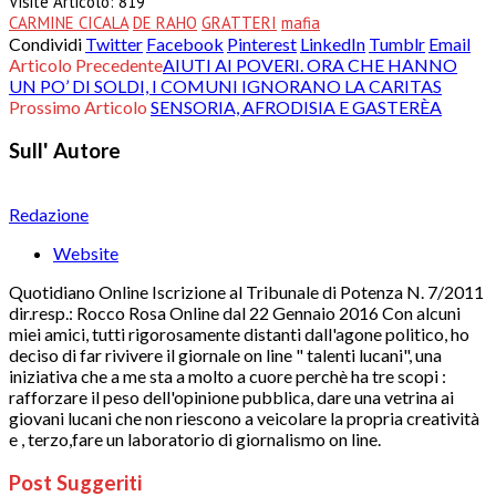
Visite Articolo:
819
CARMINE CICALA
DE RAHO
GRATTERI
mafia
Condividi
Twitter
Facebook
Pinterest
LinkedIn
Tumblr
Email
Articolo Precedente
AIUTI AI POVERI. ORA CHE HANNO
UN PO’ DI SOLDI, I COMUNI IGNORANO LA CARITAS
Prossimo Articolo
SENSORIA, AFRODISIA E GASTERÈA
Sull' Autore
Redazione
Website
Quotidiano Online Iscrizione al Tribunale di Potenza N. 7/2011
dir.resp.: Rocco Rosa Online dal 22 Gennaio 2016 Con alcuni
miei amici, tutti rigorosamente distanti dall'agone politico, ho
deciso di far rivivere il giornale on line " talenti lucani", una
iniziativa che a me sta a molto a cuore perchè ha tre scopi :
rafforzare il peso dell'opinione pubblica, dare una vetrina ai
giovani lucani che non riescono a veicolare la propria creatività
e , terzo,fare un laboratorio di giornalismo on line.
Post Suggeriti