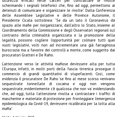
sicurezza efficaci nelle carceri per contrastare le rivolte
schermando i segnali telefonici che, fino ad oggi, permettono ai
detenuti di comunicare e organizzare le rivolte”. Dalla Conferenza
delle Assemblee Legislative e delle Province Autonome, il
Presidente Cicala sottolinea: “Se da un lato il Coronavirus dà
spazio alle mafie per riorganizzarsi, dall’altro lo Stato, insieme al
Coordinamento della Commissione e degli Osservatori regionali sul
contrasto della criminalità organizzata e la promozione della
legalità, possono cogliere l’opportunità per colmare tutti quei
vuoti legislativi, volti non ad incrementare una già farraginosa
burocrazia ma a favorire dei controlli a monte, come suggerito dai
procuratori Gratteri e De Raho.
L’attenzione verso le attività mafiose dev’essere alta per tutta
l’Europa, infatti, in molti porti della fascia tirrenica prosegue il
commercio di grandi quantitativi di stupefacenti. Così, come
evidenzia il procuratore De Raho ‘se fino al mese scorso venivano
sequestrate tonnellate di cocaina e oggi non vengono
sequestrate, evidentemente c’è qualcosa che non va’ evidenziando
che, ad oggi, tutta l’attenzione rivolta a contrastare i traffici di
mascherine e materiale di protezione per fronteggiare l’emergenza
epidemiologica da Covid-19, dev’essere ricalibrata per la lotta alla
mafia”.