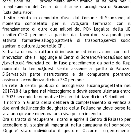
conclusione del procedimento amministrativo, la delibera per il
completamento del Centro di inclusione e accoglienza di Scanzano
“Città della Pace”.
Il sito ceduto in comodato d’uso dal Comune di Scanzano, al
momento completato per il 75%,sarà terminato con il
finanziamento di oltre due milioni del PON Legalita’ della UE
,ospitera’150 persone a partire dai lavoratori stagionali per
attivita’ formative,alloggio,attività di trasporto,servizi socio
sanitari e culturali,sportello CPI.
Si tratta di una struttura di inclusione ed integrazione con forti
innovazioni che si aggiunge ai Centri di Boreano/Venosa,Gaudiano
/Lavello,già finanziati ed in fase procedimento da parte dei Rup
nominati da tempo.Questi Centri assieme a quello di Palazzo
S.Gervasio,in parte ristrutturato e da completare potranno
assicura l’accoglienza di circa 750 persone.
La rete di centri pubblici di accoglienza lucana,progettata nel
2017/18 è la prima nel Mezzogiorno e dovrà essere ultimata entro
il 2023 secondo le normative UE con l’utilizzo di circa 9,4 milioni.
Il ritorno in Giunta della delibera di completamento si verifica a
due anni dall’incendio del ghetto della Fellandina ,dove perse la
vita una giovane nigeriana arsa viva per un incendio.
Ora si tratta di recuperare i ritardi e aprire il Centro di Palazzo per
accogliere gli stagionali impegnati nella campagna del pomodoro
.Oggi e’ stato individuato il gestore .Occorre urgentemente