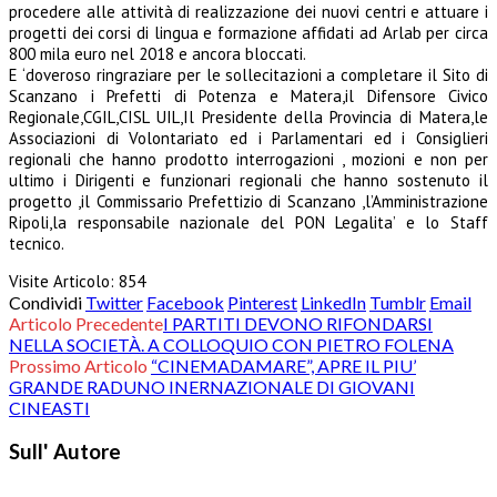
procedere alle attività di realizzazione dei nuovi centri e attuare i
progetti dei corsi di lingua e formazione affidati ad Arlab per circa
800 mila euro nel 2018 e ancora bloccati.
E ‘doveroso ringraziare per le sollecitazioni a completare il Sito di
Scanzano i Prefetti di Potenza e Matera,il Difensore Civico
Regionale,CGIL,CISL UIL,Il Presidente della Provincia di Matera,le
Associazioni di Volontariato ed i Parlamentari ed i Consiglieri
regionali che hanno prodotto interrogazioni , mozioni e non per
ultimo i Dirigenti e funzionari regionali che hanno sostenuto il
progetto ,il Commissario Prefettizio di Scanzano ,l’Amministrazione
Ripoli,la responsabile nazionale del PON Legalita’ e lo Staff
tecnico.
Visite Articolo:
854
Condividi
Twitter
Facebook
Pinterest
LinkedIn
Tumblr
Email
Articolo Precedente
I PARTITI DEVONO RIFONDARSI
NELLA SOCIETÀ. A COLLOQUIO CON PIETRO FOLENA
Prossimo Articolo
“CINEMADAMARE”, APRE IL PIU’
GRANDE RADUNO INERNAZIONALE DI GIOVANI
CINEASTI
Sull' Autore