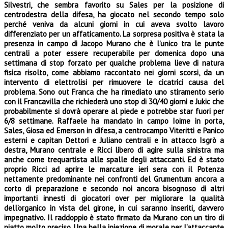
Silvestri, che sembra favorito su Sales per la posizione di
centrodestra della difesa, ha giocato nel secondo tempo solo
perché veniva da alcuni giorni in cui aveva svolto lavoro
differenziato per un affaticamento. La sorpresa positiva è stata la
presenza in campo di Jacopo Murano che è l’unico tra le punte
centrali a poter essere recuperabile per domenica dopo una
settimana di stop forzato per qualche problema lieve di natura
fisica risolto, come abbiamo raccontato nei giorni scorsi, da un
intervento di elettrolisi per rimuovere le cicatrici causa del
problema. Sono out Franca che ha rimediato uno stiramento serio
con il Francavilla che richiederà uno stop di 30/40 giorni e Jukic che
probabilmente si dovrà operare al piede e potrebbe star fuori per
6/8 settimane. Raffaele ha mandato in campo Ioime in porta,
Sales, Giosa ed Emerson in difesa, a centrocampo Viteritti e Panico
esterni e capitan Dettori e Juliano centrali e in attacco Isgrò a
destra, Murano centrale e Ricci libero di agire sulla sinistra ma
anche come trequartista alle spalle degli attaccanti. Ed è stato
proprio Ricci ad aprire le marcature ieri sera con il Potenza
nettamente predominante nei confronti del Grumentum ancora a
corto di preparazione e secondo noi ancora bisognoso di altri
importanti innesti di giocatori over per migliorare la qualità
dell’organico in vista del girone, in cui saranno inseriti, davvero
impegnativo. Il raddoppio è stato firmato da Murano con un tiro di
piatto molto preciso. Una bella iniezione di morale per l’attaccante