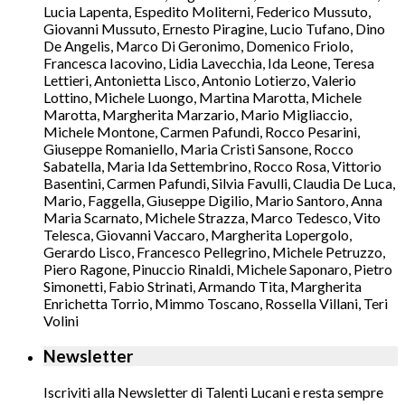
Lucia Lapenta, Espedito Moliterni, Federico Mussuto,
Giovanni Mussuto, Ernesto Piragine, Lucio Tufano, Dino
De Angelis, Marco Di Geronimo, Domenico Friolo,
Francesca Iacovino, Lidia Lavecchia, Ida Leone, Teresa
Lettieri, Antonietta Lisco, Antonio Lotierzo, Valerio
Lottino, Michele Luongo, Martina Marotta, Michele
Marotta, Margherita Marzario, Mario Migliaccio,
Michele Montone, Carmen Pafundi, Rocco Pesarini,
Giuseppe Romaniello, Maria Cristi Sansone, Rocco
Sabatella, Maria Ida Settembrino, Rocco Rosa, Vittorio
Basentini, Carmen Pafundi, Silvia Favulli, Claudia De Luca,
Mario, Faggella, Giuseppe Digilio, Mario Santoro, Anna
Maria Scarnato, Michele Strazza, Marco Tedesco, Vito
Telesca, Giovanni Vaccaro, Margherita Lopergolo,
Gerardo Lisco, Francesco Pellegrino, Michele Petruzzo,
Piero Ragone, Pinuccio Rinaldi, Michele Saponaro, Pietro
Simonetti, Fabio Strinati, Armando Tita, Margherita
Enrichetta Torrio, Mimmo Toscano, Rossella Villani, Teri
Volini
Newsletter
Iscriviti alla Newsletter di Talenti Lucani e resta sempre