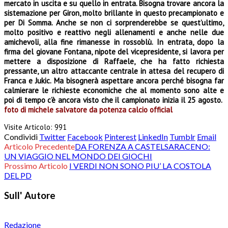
mercato in uscita e su quello in entrata. Bisogna trovare ancora la
sistemazione per Giron, molto brillante in questo precampionato e
per Di Somma. Anche se non ci sorprenderebbe se quest’ultimo,
molto positivo e reattivo negli allenamenti e anche nelle due
amichevoli, alla fine rimanesse in rossoblù. In entrata, dopo la
firma del giovane Fontana, nipote del vicepresidente, si lavora per
mettere a disposizione di Raffaele, che ha fatto richiesta
pressante, un altro attaccante centrale in attesa del recupero di
Franca e Jukic. Ma bisognerà aspettare ancora perché bisogna far
calmierare le richieste economiche che al momento sono alte e
poi di tempo c’è ancora visto che il campionato inizia il 25 agosto.
foto di michele salvatore da potenza calcio official
Visite Articolo:
991
Condividi
Twitter
Facebook
Pinterest
LinkedIn
Tumblr
Email
Articolo Precedente
DA FORENZA A CASTELSARACENO:
UN VIAGGIO NEL MONDO DEI GIOCHI
Prossimo Articolo
I VERDI NON SONO PIU’ LA COSTOLA
DEL PD
Sull' Autore
Redazione