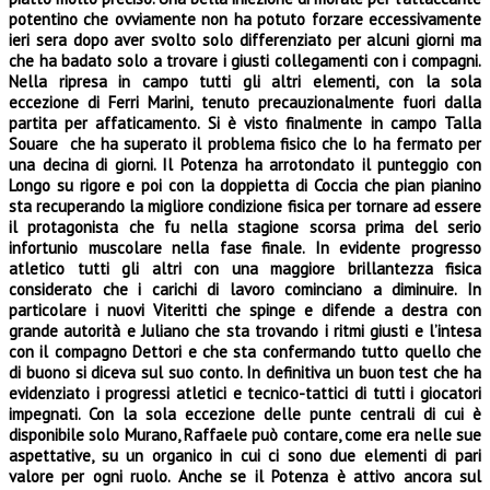
potentino che ovviamente non ha potuto forzare eccessivamente
ieri sera dopo aver svolto solo differenziato per alcuni giorni ma
che ha badato solo a trovare i giusti collegamenti con i compagni.
Nella ripresa in campo tutti gli altri elementi, con la sola
eccezione di Ferri Marini, tenuto precauzionalmente fuori dalla
partita per affaticamento. Si è visto finalmente in campo Talla
Souare che ha superato il problema fisico che lo ha fermato per
una decina di giorni. Il Potenza ha arrotondato il punteggio con
Longo su rigore e poi con la doppietta di Coccia che pian pianino
sta recuperando la migliore condizione fisica per tornare ad essere
il protagonista che fu nella stagione scorsa prima del serio
infortunio muscolare nella fase finale. In evidente progresso
atletico tutti gli altri con una maggiore brillantezza fisica
considerato che i carichi di lavoro cominciano a diminuire. In
particolare i nuovi Viteritti che spinge e difende a destra con
grande autorità e Juliano che sta trovando i ritmi giusti e l’intesa
con il compagno Dettori e che sta confermando tutto quello che
di buono si diceva sul suo conto. In definitiva un buon test che ha
evidenziato i progressi atletici e tecnico-tattici di tutti i giocatori
impegnati. Con la sola eccezione delle punte centrali di cui è
disponibile solo Murano, Raffaele può contare, come era nelle sue
aspettative, su un organico in cui ci sono due elementi di pari
valore per ogni ruolo. Anche se il Potenza è attivo ancora sul